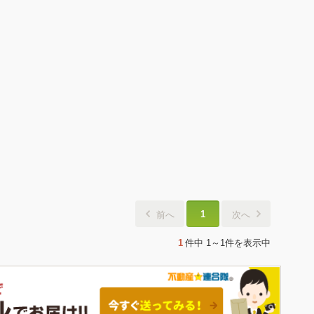
1
前へ
次へ
1
件中
1～1件
を表示中