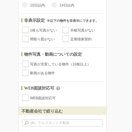
10日以内
14日以内
非表示設定
※以下の物件を非表示にできます。
1枚も写真がない
外観写真がない
間取り図がない
定期借家契約
物件写真・動画についての設定
写真が充実している物件（10枚以上）
動画がある物件
WEB面談対応可
WEB面談対応可
不動産会社で絞り込む