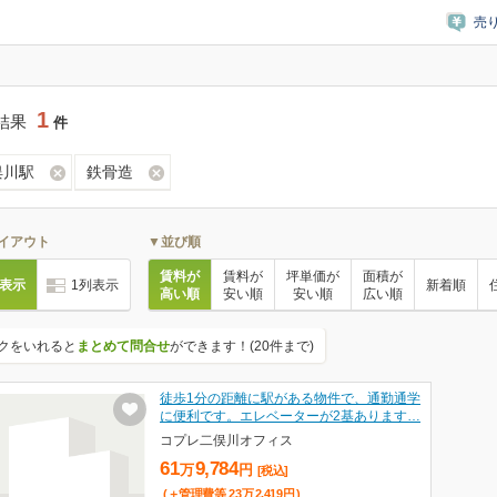
売
1
結果
件
俣川駅
鉄骨造
イアウト
▼並び順
賃料が
賃料が
坪単価が
面積が
列表示
1列表示
新着順
高い順
安い順
安い順
広い順
クをいれると
まとめて問合せ
ができます！(20件まで)
徒歩1分の距離に駅がある物件で、通勤通学
に便利です。エレベーターが2基あります…
コプレ二俣川オフィス
61
9,784
万
円
[税込]
(＋管理費等
23
万
2,419
円
)