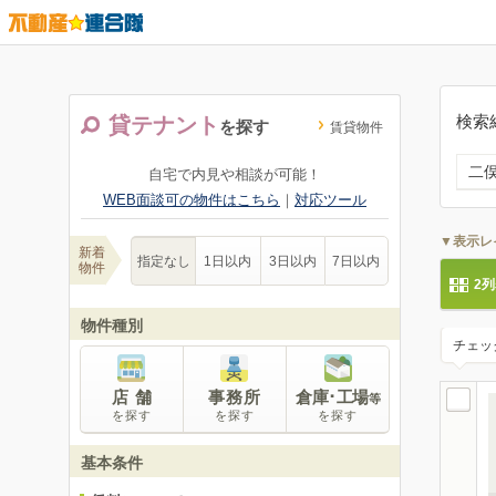
検索
貸テナント
を探す
賃貸物件
二
自宅で内見や相談が可能！
WEB面談可の物件はこちら
｜
対応ツール
▼表示レ
新着
指定なし
1日以内
3日以内
7日以内
物件
2
物件種別
チェッ
店 舗
事務所
倉庫･工場
等
を探す
を探す
を探す
基本条件