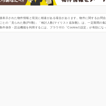
後表示された物件情報と現況に相違がある場合があります。物件に関するお問合
ごとの「見られた数(PV数)」「検討人数(マイリスト追加数)」は、一定期間の
条件保存・読込機能を利用するには、ブラウザの「Cookieの設定」が有効にな