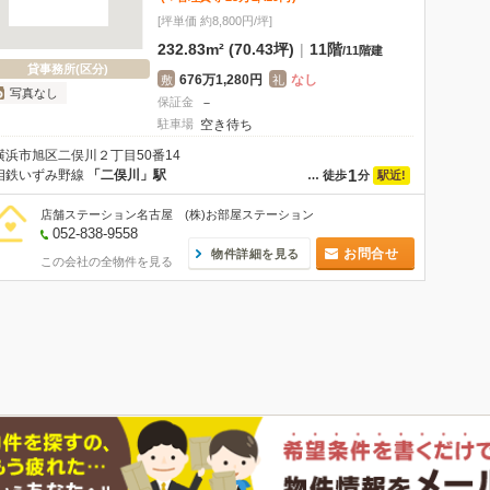
[坪単価 約8,800円/坪]
232.83m² (70.43坪)
|
11階
/
11階建
貸事務所(区分)
676万1,280円
なし
敷
礼
写真なし
保証金
－
駐車場
空き待ち
横浜市旭区二俣川２丁目50番14
1
相鉄いずみ野線
「二俣川」駅
駅近!
…
徒歩
分
店舗ステーション名古屋 (株)お部屋ステーション
052-838-9558
お問合せ
物件詳細を見る
この会社の全物件を見る