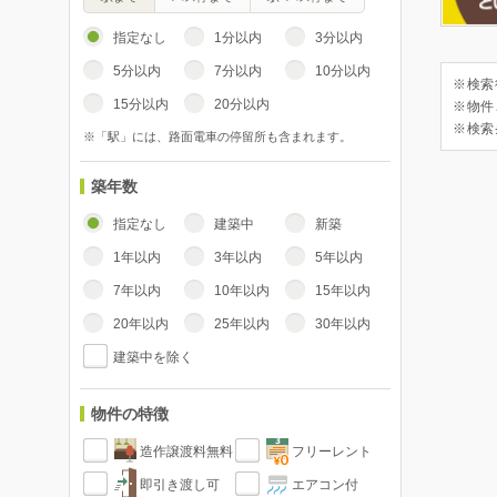
指定なし
1分以内
3分以内
5分以内
7分以内
10分以内
※検索
15分以内
20分以内
※物件
※検索
※「駅」には、路面電車の停留所も含まれます。
築年数
指定なし
建築中
新築
1年以内
3年以内
5年以内
7年以内
10年以内
15年以内
20年以内
25年以内
30年以内
建築中を除く
物件の特徴
造作譲渡料無料
フリーレント
即引き渡し可
エアコン付