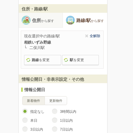
住所・路線/駅
住所
路線/駅
から探す
から探す
現在選択中の路線/駅
全解除
相鉄いずみ野線
二俣川駅
路線
を変更
駅
を変更
情報公開日・非表示設定・その他
情報公開日
新着物件
更新物件
指定なし
3時間以内
本日
1日以内
3日以内
7日以内