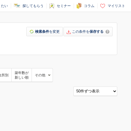
りたい
探してもらう
セミナー
コラム
マイリスト
検索条件
を変更
この条件を
保存する
築年数が
住所別
その他
新しい順