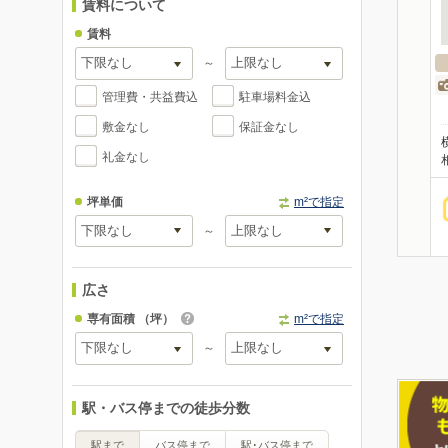
賃料について
賃料
～
管理費・共益費込
駐車場料金込
敷金なし
保証金なし
礼金なし
坪単価
m²で指定
～
広さ
専有面積
（坪）
m²で指定
～
駅・バス停までの徒歩分数
駅まで
バス停まで
駅･バス停まで