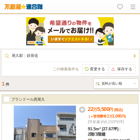
尾久駅
｜
鉄骨造
この検索条件を
変更する
保存する
1
件
プランドール西尾久
22
5,500
万
円
[税込]
1
1,000
(＋管理費等
万
円
)
[坪単価 約8,150円/坪]
91.5m² (27.67坪)
|
2階
/
3階建