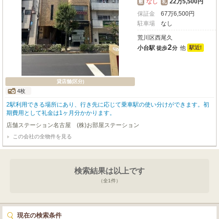
なし
22万5,500円
敷
礼
保証金
67
万
6,500
円
駐車場
なし
荒川区西尾久
2
小台駅
他
駅近!
徒歩
分
貸店舗(区分)
4枚
2駅利用できる場所にあり、行き先に応じて乗車駅の使い分けができます。初
期費用として礼金は1ヶ月分かかります。
店舗ステーション名古屋 (株)お部屋ステーション
この会社の全物件を見る
検索結果は以上です
（全
1
件）
現在の検索条件