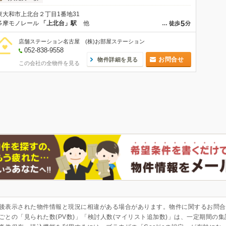
東大和市上北台２丁目1番地31
5
多摩モノレール
「上北台」駅
他
…
徒歩
分
店舗ステーション名古屋 (株)お部屋ステーション
052-838-9558
お問合せ
物件詳細を見る
この会社の全物件を見る
後表示された物件情報と現況に相違がある場合があります。物件に関するお問合
ごとの「見られた数(PV数)」「検討人数(マイリスト追加数)」は、一定期間の