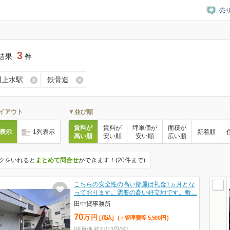
売
3
結果
件
川上水駅
鉄骨造
イアウト
▼並び順
賃料が
賃料が
坪単価が
面積が
列表示
1列表示
新着順
高い順
安い順
安い順
広い順
クをいれると
まとめて問合せ
ができます！(20件まで)
こちらの安全性の高い部屋は礼金1ヵ月とな
っております。需要の高い好立地です。敷…
田中貸事務所
70
万
円
[税込]
(＋管理費等
5,500
円
)
[坪単価 約7,013円/坪]