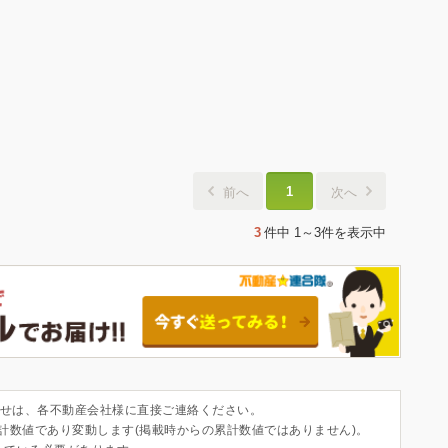
1
前へ
次へ
3
件中
1～3件
を表示中
せは、各不動産会社様に直接ご連絡ください。
集計数値であり変動します(掲載時からの累計数値ではありません)。