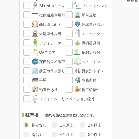
※検索
24hセキュリティ
ブロードバンド
複数路線利用可
駅前立地
商店街に面す
幹線道路沿い
大型車進入可
エレベーター
デザイナーズ
照明器具付
OAフロア
権利譲渡付
深夜営業相談可
スケルトン
前面ガラス張り
男女別トイレ
平屋
事務所付
袖看板あり
貸主の物件
リフォーム・リノベーション物件
駐車場
※契約可能な空き台数になります。
指定なし
1台以上
2台以上
3台以上
4台以上
5台以上