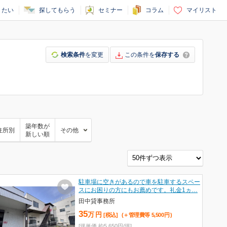
りたい
探してもらう
セミナー
コラム
マイリスト
検索条件
を変更
この条件を
保存する
築年数が
住所別
その他
新しい順
駐車場に空きがあるので車を駐車するスペー
スにお困りの方にもお薦めです。礼金1ヵ…
田中貸事務所
35
万
円
[税込]
(＋管理費等
5,500
円
)
[坪単価 約5,650円/坪]