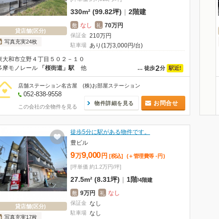
330m² (99.82坪)
|
2階建
なし
70万円
敷
礼
貸店舗(区分)
保証金
210
万
円
写真充実24枚
駐車場
あり(1万3,000円/台)
東大和市立野４丁目５０２－１０
2
多摩モノレール
「桜街道」駅
他
駅近!
…
徒歩
分
店舗ステーション名古屋 (株)お部屋ステーション
052-838-9558
お問合せ
物件詳細を見る
この会社の全物件を見る
徒歩5分に駅がある物件です。
豊ビル
9
9,000
万
円
[税込]
(＋管理費等
-
円
)
[坪単価 約1.2万円/坪]
27.5m² (8.31坪)
|
1階
/
4階建
9万円
なし
敷
礼
保証金
なし
貸店舗(区分)
駐車場
なし
写真充実17枚