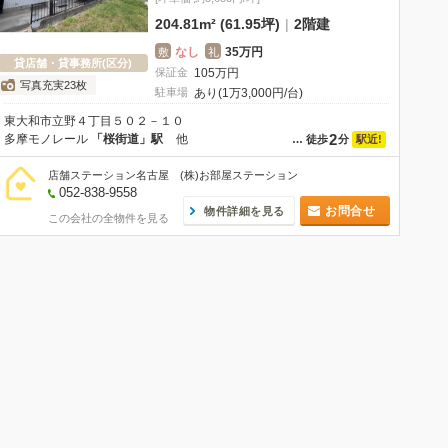
204.81m² (61.95坪)
|
2階建
なし
35万円
敷
礼
貸店舗・貸事務所(区分)
保証金
105
万
円
写真充実23枚
駐車場
あり(1万3,000円/台)
東大和市立野４丁目５０２－１０
2
多摩モノレール
「桜街道」駅
他
駅近!
…
徒歩
分
店舗ステーション名古屋 (株)お部屋ステーション
052-838-9558
お問合せ
物件詳細を見る
この会社の全物件を見る