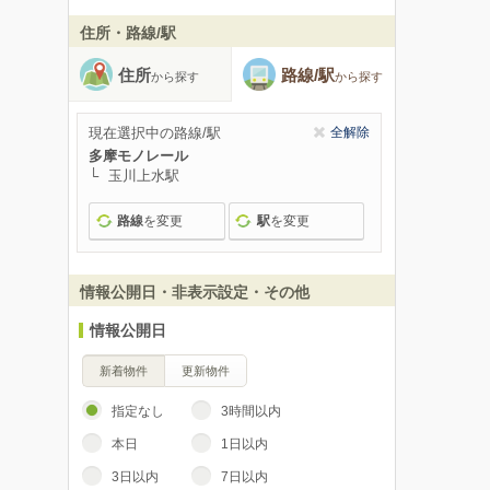
住所・路線/駅
住所
路線/駅
から探す
から探す
現在選択中の路線/駅
全解除
多摩モノレール
玉川上水駅
路線
を変更
駅
を変更
情報公開日・非表示設定・その他
情報公開日
新着物件
更新物件
指定なし
3時間以内
本日
1日以内
3日以内
7日以内