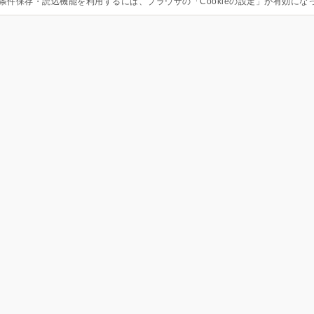
条件保存・読込機能を利用するには、ブラウザの「Cookieの設定」が有効にな