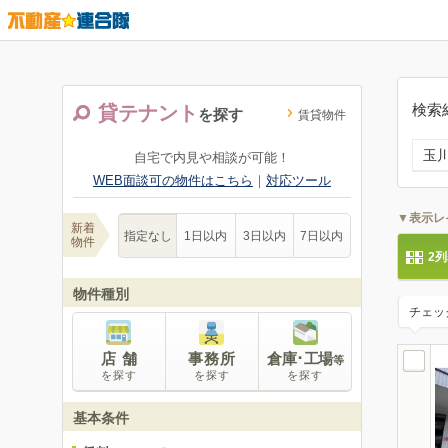
検索
貸テナント
を探す
賃貸物件
玉
自宅で内見や相談が可能！
WEB面談可の物件はこちら
｜
対応ツール
▼表示レ
新着
指定なし
1日以内
3日以内
7日以内
物件
2
物件種別
チェッ
店 舗
事務所
倉庫･工場
等
を探す
を探す
を探す
基本条件