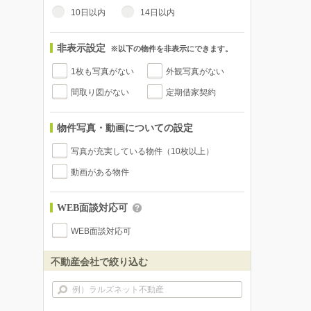
10日以内
14日以内
非表示設定
※以下の物件を非表示にできます。
1枚も写真がない
外観写真がない
間取り図がない
定期借家契約
物件写真・動画についての設定
写真が充実している物件（10枚以上）
動画がある物件
WEB面談対応可
WEB面談対応可
不動産会社で絞り込む