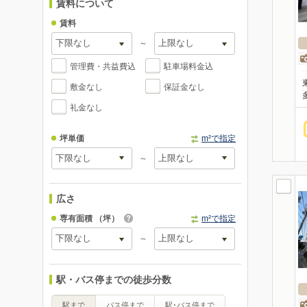
賃料について
賃料
～
管理費・共益費込
駐車場料金込
敷金なし
保証金なし
礼金なし
坪単価
m²で指定
～
広さ
専有面積
（坪）
m²で指定
～
駅・バス停までの徒歩分数
駅まで
バス停まで
駅･バス停まで