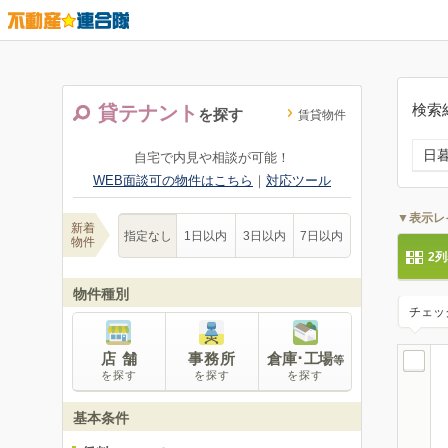
検索
貸テナント
を探す
賃貸物件
日
自宅で内見や相談が可能！
WEB面談可の物件はこちら
｜
対応ツール
▼表示レ
新着
指定なし
1日以内
3日以内
7日以内
物件
2
物件種別
チェッ
店 舗
事務所
倉庫･工場
等
を探す
を探す
を探す
基本条件