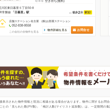
駐車場
空き待ち(無料)
荒川区東日暮里５丁目50-8
2
JR常磐線
「日暮里」駅
駅近!
…
徒歩
分
店舗ステーション名古屋 (株)お部屋ステーション
052-838-9558
お問合せ
物件詳細を見る
この会社の全物件を見る
後表示された物件情報と現況に相違がある場合があります。物件に関するお問合
ごとの「見られた数(PV数)」「検討人数(マイリスト追加数)」は、一定期間の