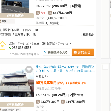
943.79m² (285.49坪)
|
6階建
なし
564万3,000円
敷
礼
貸事務所(区分)
保証金
1,410
万
7,500
円
8枚
駐車場
あり(無料)
荒川区東日暮里３丁目27－10
8
JR常磐線
「三河島」駅
他
…
徒歩
分
店舗ステーション名古屋 (株)お部屋ステーション
052-838-9558
お問合せ
物件詳細を見る
この会社の全物件を見る
徒歩2分の距離に駅がある物件で、通勤通学
に便利です。暑い夏、寒い冬には必須のエ…
水越ビル
58
3,825
万
円
[税込]
(＋管理費等
-
円
)
[坪単価 約1.2万円/坪]
159.51m² (48.25坪)
|
2階
/
7階建
233万5,300円
116万7,650円
敷
礼
貸事務所(区分)
保証金
－
写真充実16枚