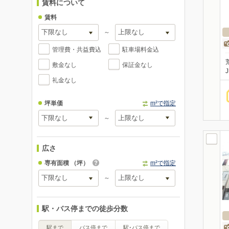
賃料について
賃料
～
管理費・共益費込
駐車場料金込
敷金なし
保証金なし
礼金なし
坪単価
m²で指定
～
広さ
専有面積
（坪）
m²で指定
～
駅・バス停までの徒歩分数
駅まで
バス停まで
駅･バス停まで