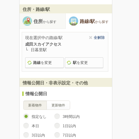
住所・路線/駅
住所
路線/駅
から探す
から探す
現在選択中の路線/駅
全解除
成田スカイアクセス
日暮里駅
路線
を変更
駅
を変更
情報公開日・非表示設定・その他
情報公開日
新着物件
更新物件
指定なし
3時間以内
本日
1日以内
3日以内
7日以内