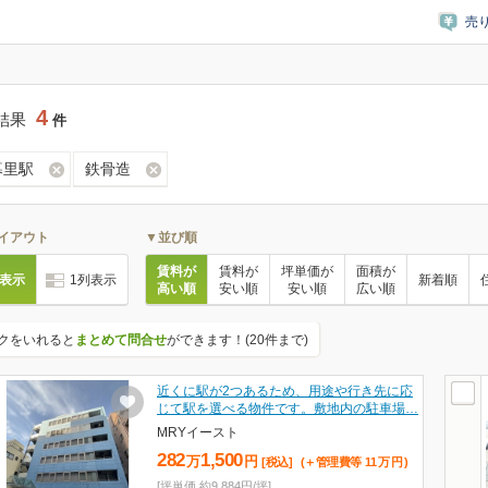
売
4
結果
件
暮里駅
鉄骨造
イアウト
▼並び順
賃料が
賃料が
坪単価が
面積が
列表示
1列表示
新着順
高い順
安い順
安い順
広い順
クをいれると
まとめて問合せ
ができます！(20件まで)
近くに駅が2つあるため、用途や行き先に応
じて駅を選べる物件です。敷地内の駐車場…
MRYイースト
282
1,500
万
円
[税込]
(＋管理費等
11
万
円
)
[坪単価 約9,884円/坪]