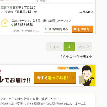
駐車場
－
荒川区東日暮里５丁目22-7
8
JR常磐線
「日暮里」駅
他
…
徒歩
分
店舗ステーション名古屋 (株)お部屋ステーション
052-838-9558
お問合せ
物件詳細を見る
この会社の全物件を見る
1
前へ
次へ
4
件中
1～4件
を表示中
せは、各不動産会社様に直接ご連絡ください。
集計数値であり変動します(掲載時からの累計数値ではありません)。