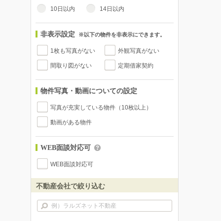
10日以内
14日以内
非表示設定
※以下の物件を非表示にできます。
1枚も写真がない
外観写真がない
間取り図がない
定期借家契約
物件写真・動画についての設定
写真が充実している物件（10枚以上）
動画がある物件
WEB面談対応可
WEB面談対応可
不動産会社で絞り込む