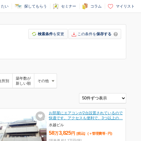
りたい
探してもらう
セミナー
コラム
マイリスト
検索条件
を変更
この条件を
保存する
築年数が
住所別
その他
新しい順
お部屋にエアコンが2台設置されているので
快適です。アクセスも便利で、3つ以上の…
水越ビル
58
3,825
万
円
[税込]
(＋管理費等
-
円
)
[坪単価 約1.2万円/坪]