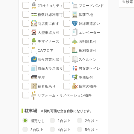
※検索
24hセキュリティ
ブロードバンド
複数路線利用可
駅前立地
商店街に面す
幹線道路沿い
大型車進入可
エレベーター
デザイナーズ
照明器具付
OAフロア
権利譲渡付
深夜営業相談可
スケルトン
前面ガラス張り
男女別トイレ
平屋
事務所付
袖看板あり
貸主の物件
リフォーム・リノベーション物件
駐車場
※契約可能な空き台数になります。
指定なし
1台以上
2台以上
3台以上
4台以上
5台以上