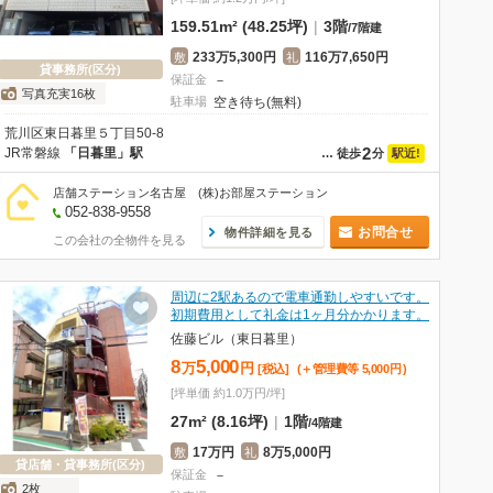
159.51m² (48.25坪)
|
3階
/
7階建
233万5,300円
116万7,650円
敷
礼
貸事務所(区分)
保証金
－
写真充実16枚
駐車場
空き待ち(無料)
荒川区東日暮里５丁目50-8
2
JR常磐線
「日暮里」駅
駅近!
…
徒歩
分
店舗ステーション名古屋 (株)お部屋ステーション
052-838-9558
お問合せ
物件詳細を見る
この会社の全物件を見る
周辺に2駅あるので電車通勤しやすいです。
初期費用として礼金は1ヶ月分かかります。
佐藤ビル（東日暮里）
8
5,000
万
円
[税込]
(＋管理費等
5,000
円
)
[坪単価 約1.0万円/坪]
27m² (8.16坪)
|
1階
/
4階建
17万円
8万5,000円
敷
礼
貸店舗・貸事務所(区分)
保証金
－
2枚