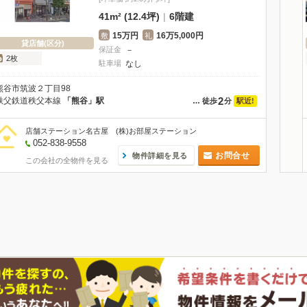
41m² (12.4坪)
|
6階建
15万円
16万5,000円
敷
礼
貸店舗(区分)
保証金
－
2枚
駐車場
なし
熊谷市筑波２丁目98
2
秩父鉄道秩父本線
「熊谷」駅
駅近!
…
徒歩
分
店舗ステーション名古屋 (株)お部屋ステーション
052-838-9558
お問合せ
物件詳細を見る
この会社の全物件を見る