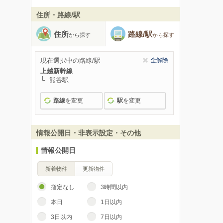
住所・路線/駅
住所
路線/駅
から探す
から探す
現在選択中の路線/駅
全解除
上越新幹線
熊谷駅
路線
を変更
駅
を変更
情報公開日・非表示設定・その他
情報公開日
新着物件
更新物件
指定なし
3時間以内
本日
1日以内
3日以内
7日以内