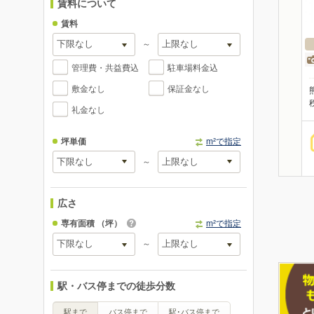
賃料について
賃料
～
管理費・共益費込
駐車場料金込
敷金なし
保証金なし
礼金なし
坪単価
m²で指定
～
広さ
専有面積
（坪）
m²で指定
～
駅・バス停までの徒歩分数
駅まで
バス停まで
駅･バス停まで