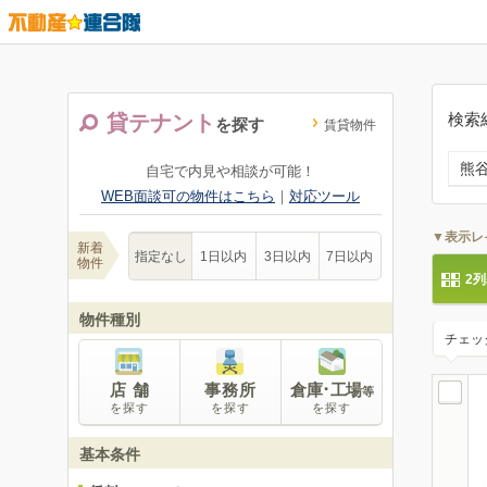
検索
貸テナント
を探す
賃貸物件
熊
自宅で内見や相談が可能！
WEB面談可の物件はこちら
｜
対応ツール
▼表示レ
新着
指定なし
1日以内
3日以内
7日以内
物件
2
物件種別
チェッ
店 舗
事務所
倉庫･工場
等
を探す
を探す
を探す
基本条件