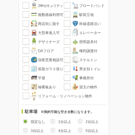
24hセキュリティ
ブロードバンド
複数路線利用可
駅前立地
商店街に面す
幹線道路沿い
大型車進入可
エレベーター
デザイナーズ
照明器具付
OAフロア
権利譲渡付
深夜営業相談可
スケルトン
前面ガラス張り
男女別トイレ
平屋
事務所付
袖看板あり
貸主の物件
リフォーム・リノベーション物件
駐車場
※契約可能な空き台数になります。
指定なし
1台以上
2台以上
3台以上
4台以上
5台以上