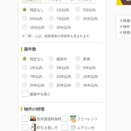
指定なし
1分以内
3分以内
5分以内
7分以内
10分以内
※検索
※物件
15分以内
20分以内
※検索
※「駅」には、路面電車の停留所も含まれます。
築年数
指定なし
建築中
新築
1年以内
3年以内
5年以内
7年以内
10年以内
15年以内
20年以内
25年以内
30年以内
建築中を除く
物件の特徴
造作譲渡料無料
フリーレント
即引き渡し可
エアコン付