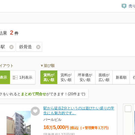
売
2
結果
件
谷駅
鉄骨造
イアウト
▼並び順
賃料が
賃料が
坪単価が
面積が
列表示
1列表示
新着順
高い順
安い順
安い順
広い順
クをいれると
まとめて問合せ
ができます！(20件まで)
駅から徒歩2分というのは遊びたい盛りの学
生にも魅力的です。
パールビル
16
5,000
万
円
[税込]
(＋管理費等
1
万
円
)
[坪単価 約1.3万円/坪]