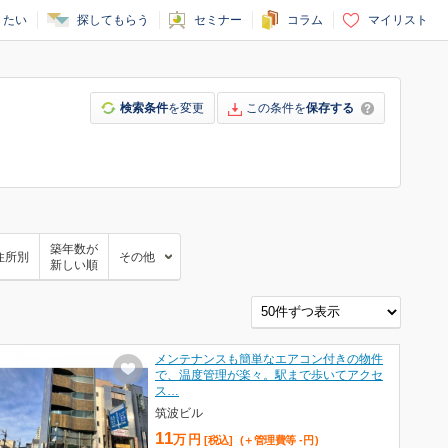
りたい
探してもらう
セミナー
コラム
マイリスト
検索条件
を変更
この条件を
保存する
築年数が
住所別
その他
新しい順
メンテナンスも簡単なエアコン付きの物件
で、温度管理が楽々。駅まで歩いてアクセ
ス…
筑波ビル
11
万
円
[税込]
(＋管理費等
-
円
)