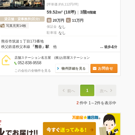
[坪単価 約6,112円/坪]
59.52m² (18坪)
|
3階
/
8階建
貸店舗・貸事務所(区分)
20万円
11万円
敷
礼
写真充実14枚
保証金
なし
駐車場
なし
熊谷市筑波１丁目173番地
4
秩父鉄道秩父本線
「熊谷」駅
他
…
徒歩
分
店舗ステーション名古屋 (株)お部屋ステーション
052-838-9558
お問合せ
物件詳細を見る
この会社の全物件を見る
1
前へ
次へ
2
件中
1～2件
を表示中