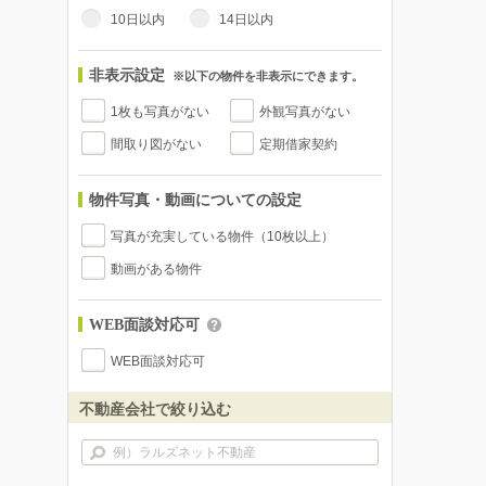
10日以内
14日以内
非表示設定
※以下の物件を非表示にできます。
1枚も写真がない
外観写真がない
間取り図がない
定期借家契約
物件写真・動画についての設定
写真が充実している物件（10枚以上）
動画がある物件
WEB面談対応可
WEB面談対応可
不動産会社で絞り込む