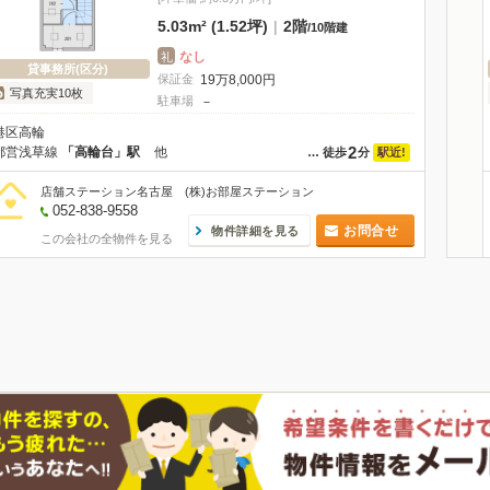
5.03m² (1.52坪)
|
2階
/
10階建
なし
礼
貸事務所(区分)
保証金
19
万
8,000
円
写真充実10枚
駐車場
－
港区高輪
2
都営浅草線
「高輪台」駅
他
駅近!
…
徒歩
分
店舗ステーション名古屋 (株)お部屋ステーション
052-838-9558
お問合せ
物件詳細を見る
この会社の全物件を見る