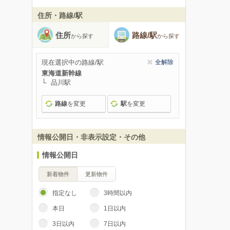
住所・路線/駅
住所
路線/駅
から探す
から探す
現在選択中の路線/駅
全解除
東海道新幹線
品川駅
路線
を変更
駅
を変更
情報公開日・非表示設定・その他
情報公開日
新着物件
更新物件
指定なし
3時間以内
本日
1日以内
3日以内
7日以内