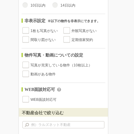
10日以内
14日以内
非表示設定
※以下の物件を非表示にできます。
1枚も写真がない
外観写真がない
間取り図がない
定期借家契約
物件写真・動画についての設定
写真が充実している物件（10枚以上）
動画がある物件
WEB面談対応可
WEB面談対応可
不動産会社で絞り込む