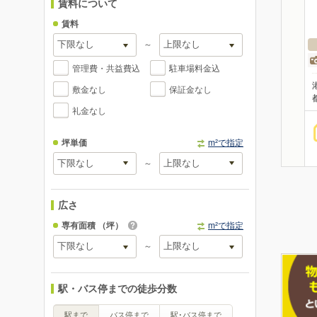
賃料について
賃料
～
管理費・共益費込
駐車場料金込
敷金なし
保証金なし
礼金なし
坪単価
m²で指定
～
広さ
専有面積
（坪）
m²で指定
～
駅・バス停までの徒歩分数
駅まで
バス停まで
駅･バス停まで