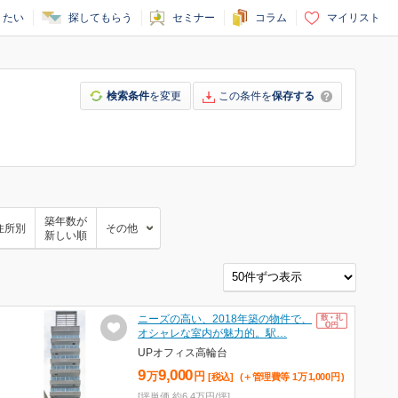
りたい
探してもらう
セミナー
コラム
マイリスト
検索条件
を変更
この条件を
保存する
築年数が
住所別
その他
新しい順
ニーズの高い、2018年築の物件で、
オシャレな室内が魅力的。駅…
UPオフィス高輪台
9
9,000
万
円
[税込]
(＋管理費等
1
万
1,000
円
)
[坪単価 約6.4万円/坪]