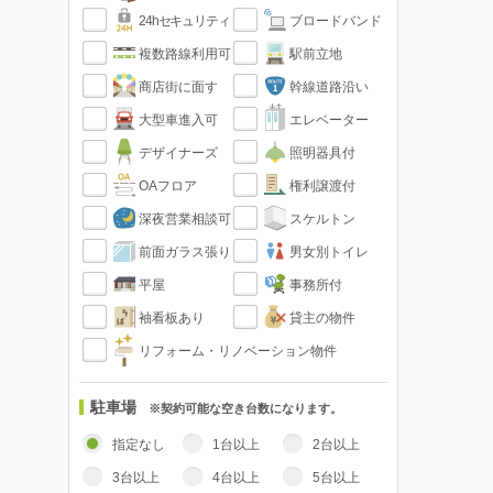
24hセキュリティ
ブロードバンド
複数路線利用可
駅前立地
商店街に面す
幹線道路沿い
大型車進入可
エレベーター
デザイナーズ
照明器具付
OAフロア
権利譲渡付
深夜営業相談可
スケルトン
前面ガラス張り
男女別トイレ
平屋
事務所付
袖看板あり
貸主の物件
リフォーム・リノベーション物件
駐車場
※契約可能な空き台数になります。
指定なし
1台以上
2台以上
3台以上
4台以上
5台以上