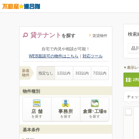
検索
貸テナント
を探す
賃貸物件
品
自宅で内見や相談が可能！
WEB面談可の物件はこちら
｜
対応ツール
▼表示レ
新着
指定なし
1日以内
3日以内
7日以内
物件
2
物件種別
チェッ
店 舗
事務所
倉庫･工場
等
を探す
を探す
を探す
基本条件