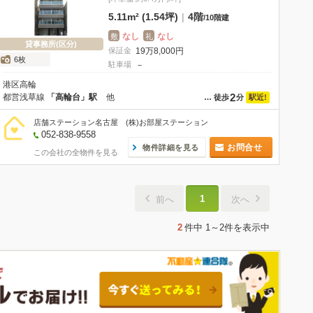
5.11m² (1.54坪)
|
4階
/
10階建
なし
なし
敷
礼
貸事務所(区分)
保証金
19
万
8,000
円
6枚
駐車場
－
港区高輪
2
都営浅草線
「高輪台」駅
他
駅近!
…
徒歩
分
店舗ステーション名古屋 (株)お部屋ステーション
052-838-9558
お問合せ
物件詳細を見る
この会社の全物件を見る
1
前へ
次へ
2
件中
1～2件
を表示中