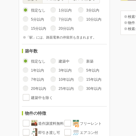
指定なし
1分以内
3分以内
※検索
5分以内
7分以内
10分以内
※物件
15分以内
20分以内
※検索
※「駅」には、路面電車の停留所も含まれます。
築年数
指定なし
建築中
新築
1年以内
3年以内
5年以内
7年以内
10年以内
15年以内
20年以内
25年以内
30年以内
建築中を除く
物件の特徴
造作譲渡料無料
フリーレント
即引き渡し可
エアコン付