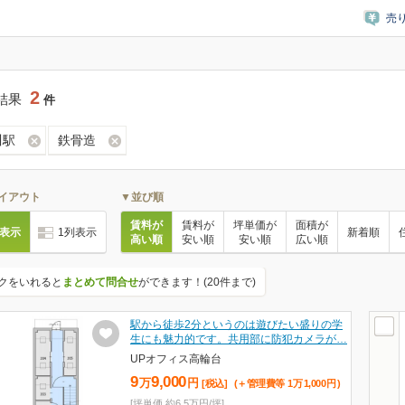
売
2
結果
件
川駅
鉄骨造
イアウト
▼並び順
賃料が
賃料が
坪単価が
面積が
列表示
1列表示
新着順
高い順
安い順
安い順
広い順
クをいれると
まとめて問合せ
ができます！(20件まで)
駅から徒歩2分というのは遊びたい盛りの学
生にも魅力的です。共用部に防犯カメラが…
UPオフィス高輪台
9
9,000
万
円
[税込]
(＋管理費等
1
万
1,000
円
)
[坪単価 約6.5万円/坪]