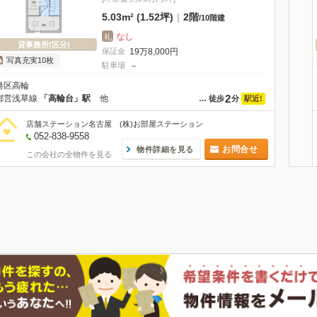
5.03m² (1.52坪)
|
2階
/
10階建
なし
礼
貸事務所(区分)
保証金
19
万
8,000
円
写真充実10枚
駐車場
－
港区高輪
2
都営浅草線
「高輪台」駅
他
駅近!
…
徒歩
分
店舗ステーション名古屋 (株)お部屋ステーション
052-838-9558
お問合せ
物件詳細を見る
この会社の全物件を見る