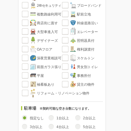
24hセキュリティ
ブロードバンド
複数路線利用可
駅前立地
商店街に面す
幹線道路沿い
大型車進入可
エレベーター
デザイナーズ
照明器具付
OAフロア
権利譲渡付
深夜営業相談可
スケルトン
前面ガラス張り
男女別トイレ
平屋
事務所付
袖看板あり
貸主の物件
リフォーム・リノベーション物件
駐車場
※契約可能な空き台数になります。
指定なし
1台以上
2台以上
3台以上
4台以上
5台以上