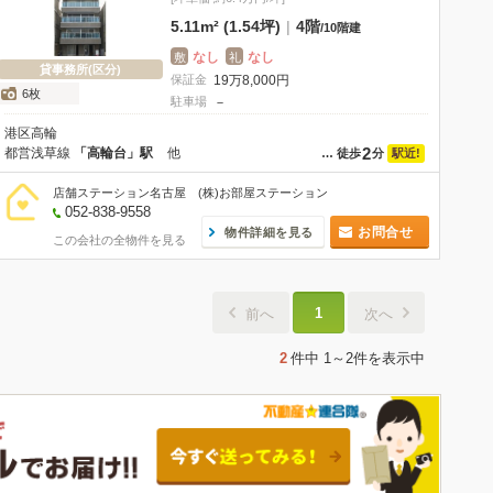
5.11m² (1.54坪)
|
4階
/
10階建
なし
なし
敷
礼
貸事務所(区分)
保証金
19
万
8,000
円
6枚
駐車場
－
港区高輪
2
都営浅草線
「高輪台」駅
他
駅近!
…
徒歩
分
店舗ステーション名古屋 (株)お部屋ステーション
052-838-9558
お問合せ
物件詳細を見る
この会社の全物件を見る
1
前へ
次へ
2
件中
1～2件
を表示中