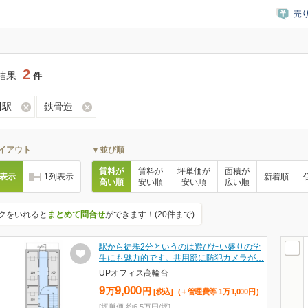
売
2
結果
件
川駅
鉄骨造
イアウト
▼並び順
賃料が
賃料が
坪単価が
面積が
列表示
1列表示
新着順
高い順
安い順
安い順
広い順
クをいれると
まとめて問合せ
ができます！(20件まで)
駅から徒歩2分というのは遊びたい盛りの学
生にも魅力的です。共用部に防犯カメラが…
UPオフィス高輪台
9
9,000
万
円
[税込]
(＋管理費等
1
万
1,000
円
)
[坪単価 約6.5万円/坪]