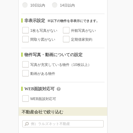
10日以内
14日以内
非表示設定
※以下の物件を非表示にできます。
1枚も写真がない
外観写真がない
間取り図がない
定期借家契約
物件写真・動画についての設定
写真が充実している物件（10枚以上）
動画がある物件
WEB面談対応可
WEB面談対応可
不動産会社で絞り込む