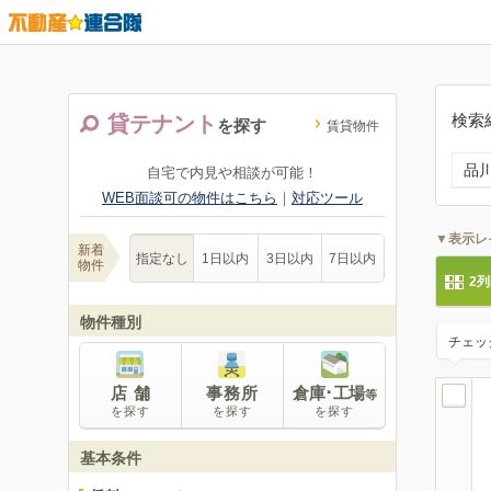
検索
貸テナント
を探す
賃貸物件
品
自宅で内見や相談が可能！
WEB面談可の物件はこちら
｜
対応ツール
▼表示レ
新着
指定なし
1日以内
3日以内
7日以内
物件
2
物件種別
チェッ
店 舗
事務所
倉庫･工場
等
を探す
を探す
を探す
基本条件