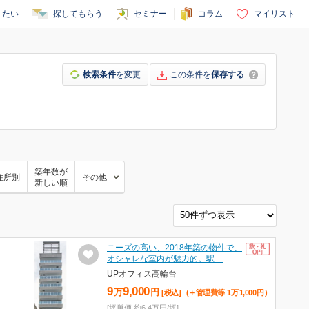
りたい
探してもらう
セミナー
コラム
マイリスト
検索条件
を変更
この条件を
保存する
築年数が
住所別
その他
新しい順
ニーズの高い、2018年築の物件で、
オシャレな室内が魅力的。駅…
UPオフィス高輪台
9
9,000
万
円
[税込]
(＋管理費等
1
万
1,000
円
)
[坪単価 約6.4万円/坪]