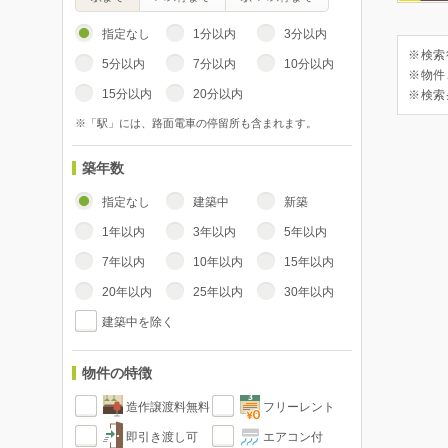
指定なし
1分以内
3分以内
※検索
5分以内
7分以内
10分以内
※物件
15分以内
20分以内
※検索
※「駅」には、路面電車の停留所も含まれます。
築年数
指定なし
建築中
新築
1年以内
3年以内
5年以内
7年以内
10年以内
15年以内
20年以内
25年以内
30年以内
建築中を除く
物件の特徴
造作譲渡料無料
フリーレント
即引き渡し可
エアコン付