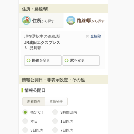
住所・路線/駅
住所
路線/駅
から探す
から探す
現在選択中の路線/駅
全解除
JR成田エクスプレス
品川駅
路線
を変更
駅
を変更
情報公開日・非表示設定・その他
情報公開日
新着物件
更新物件
指定なし
3時間以内
本日
1日以内
3日以内
7日以内