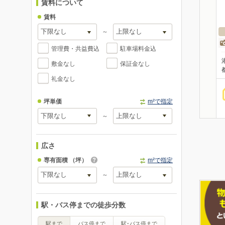
賃料について
賃料
～
管理費・共益費込
駐車場料金込
敷金なし
保証金なし
礼金なし
坪単価
m²で指定
～
広さ
専有面積
（坪）
m²で指定
～
駅・バス停までの徒歩分数
駅まで
バス停まで
駅･バス停まで