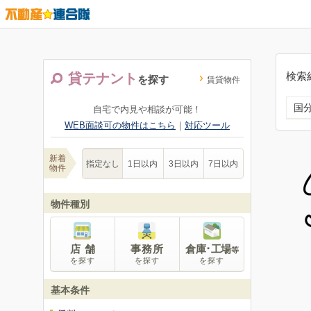
検索
貸テナント
を探す
賃貸物件
国
自宅で内見や相談が可能！
WEB面談可の物件はこちら
｜
対応ツール
新着
指定なし
1日以内
3日以内
7日以内
物件
物件種別
店 舗
事務所
倉庫･工場
等
を探す
を探す
を探す
基本条件