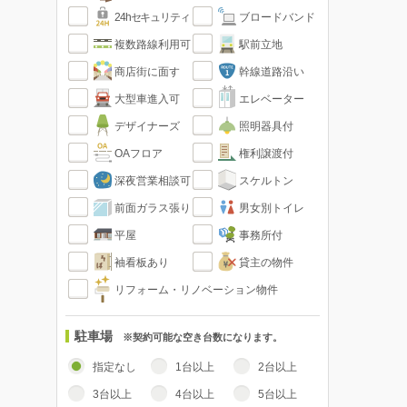
24hセキュリティ
ブロードバンド
複数路線利用可
駅前立地
商店街に面す
幹線道路沿い
大型車進入可
エレベーター
デザイナーズ
照明器具付
OAフロア
権利譲渡付
深夜営業相談可
スケルトン
前面ガラス張り
男女別トイレ
平屋
事務所付
袖看板あり
貸主の物件
リフォーム・リノベーション物件
駐車場
※契約可能な空き台数になります。
指定なし
1台以上
2台以上
3台以上
4台以上
5台以上