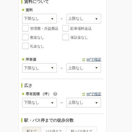
賃料について
賃料
～
管理費・共益費込
駐車場料金込
敷金なし
保証金なし
礼金なし
坪単価
m²で指定
～
広さ
専有面積
（坪）
m²で指定
～
駅・バス停までの徒歩分数
駅まで
バス停まで
駅･バス停まで