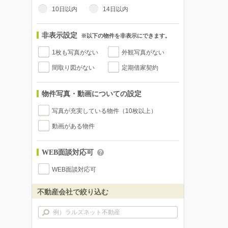
10日以内
14日以内
非表示設定
※以下の物件を非表示にできます。
1枚も写真がない
外観写真がない
間取り図がない
定期借家契約
物件写真・動画についての設定
写真が充実している物件（10枚以上）
動画がある物件
WEB面談対応可
WEB面談対応可
不動産会社で絞り込む