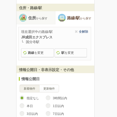
住所・路線/駅
住所
路線/駅
から探す
から探す
現在選択中の路線/駅
全解除
JR成田エクスプレス
国分寺駅
路線
を変更
駅
を変更
情報公開日・非表示設定・その他
情報公開日
新着物件
更新物件
指定なし
3時間以内
本日
1日以内
3日以内
7日以内