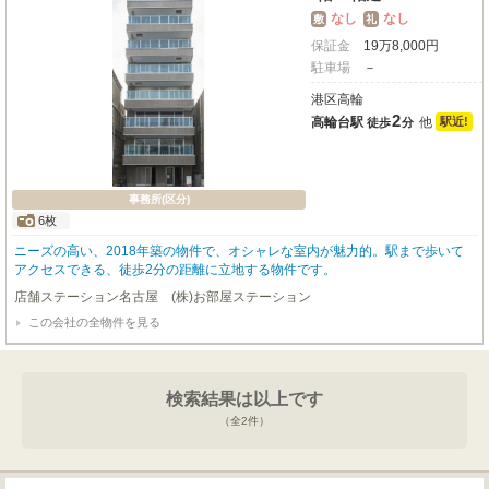
なし
なし
敷
礼
保証金
19
万
8,000
円
駐車場
－
港区高輪
2
高輪台駅
他
駅近!
徒歩
分
事務所(区分)
6枚
ニーズの高い、2018年築の物件で、オシャレな室内が魅力的。駅まで歩いて
アクセスできる、徒歩2分の距離に立地する物件です。
店舗ステーション名古屋 (株)お部屋ステーション
この会社の全物件を見る
検索結果は以上です
（全
2
件）