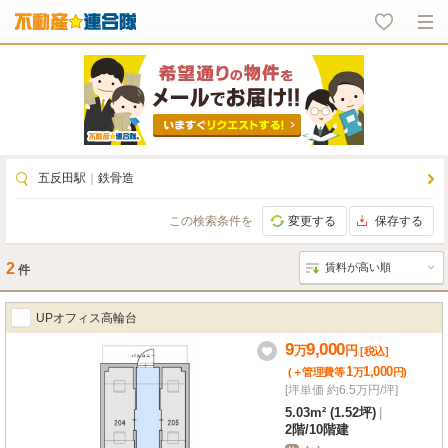
五反田駅
｜
鉄骨造
この検索条件を
変更する
保存する
2
件
UPオフィス高輪台
9
9,000
万
円
[税込]
1
1,000
(＋管理費等
万
円
)
[坪単価 約6.5万円/坪]
5.03m² (1.52坪)
|
2階
/
10階建