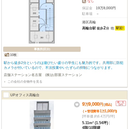
なし
礼
保証金
19
万
8,000
円
駐車場
－
港区高輪
2
高輪台駅
他
駅近!
徒歩
分
事務所(区分)
10枚
駅から徒歩2分というのは遊びたい盛りの学生にも魅力的です。共用部に防犯
カメラが付いているので、不法投棄やいたずらの抑制につながります。
店舗ステーション名古屋 (株)お部屋ステーション
この会社の全物件を見る
UPオフィス高輪台
9
9,000
万
円
[税込]
1
1,000
(＋管理費等
万
円
)
[坪単価 約6.4万円/坪]
5.11m² (1.54坪)
|
4階
/
10階建