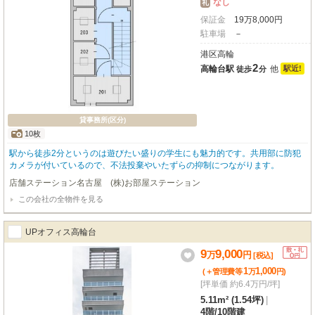
なし
礼
保証金
19
万
8,000
円
駐車場
－
港区高輪
2
高輪台駅
他
駅近!
徒歩
分
貸事務所(区分)
10枚
駅から徒歩2分というのは遊びたい盛りの学生にも魅力的です。共用部に防犯
カメラが付いているので、不法投棄やいたずらの抑制につながります。
店舗ステーション名古屋 (株)お部屋ステーション
この会社の全物件を見る
UPオフィス高輪台
9
9,000
万
円
[税込]
1
1,000
(＋管理費等
万
円
)
[坪単価 約6.4万円/坪]
5.11m² (1.54坪)
|
4階
/
10階建