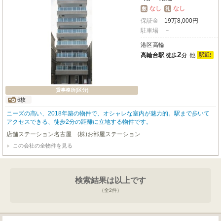
なし
なし
敷
礼
保証金
19
万
8,000
円
駐車場
－
港区高輪
2
高輪台駅
他
駅近!
徒歩
分
貸事務所(区分)
6枚
ニーズの高い、2018年築の物件で、オシャレな室内が魅力的。駅まで歩いて
アクセスできる、徒歩2分の距離に立地する物件です。
店舗ステーション名古屋 (株)お部屋ステーション
この会社の全物件を見る
検索結果は以上です
（全
2
件）