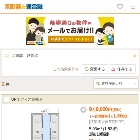
品川駅
｜
鉄骨造
この検索条件を
変更する
保存する
2
件
UPオフィス高輪台
9
9,000
万
円
[税込]
1
1,000
(＋管理費等
万
円
)
[坪単価 約6.5万円/坪]
5.03m² (1.52坪)
|
2階
/
10階建