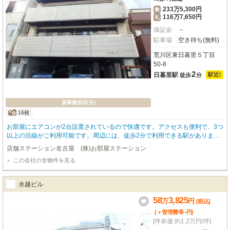
233万5,300円
敷
116万7,650円
礼
保証金
－
駐車場
空き待ち(無料)
荒川区東日暮里５丁目
50-8
2
日暮里駅
駅近!
徒歩
分
貸事務所(区分)
16枚
お部屋にエアコンが2台設置されているので快適です。アクセスも便利で、3つ
以上の沿線がご利用可能です。周辺には、徒歩2分で利用できる駅がありま
す。
店舗ステーション名古屋 (株)お部屋ステーション
この会社の全物件を見る
水越ビル
58
3,825
万
円
[税込]
-
(＋管理費等
円
)
[坪単価 約1.2万円/坪]