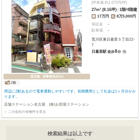
[坪単価 約1.0万円/坪]
27m² (8.16坪)
|
1階
/
4階建
17万円
8万5,000円
敷
礼
保証金
－
駐車場
－
荒川区東日暮里５丁目22-
7
8
日暮里駅
他
徒歩
分
貸店舗・貸事務所(区分)
2枚
周辺に2駅あるので電車通勤しやすいです。初期費用として礼金は1ヶ月分かか
ります。
店舗ステーション名古屋 (株)お部屋ステーション
この会社の全物件を見る
検索結果は以上です
（全
4
件）