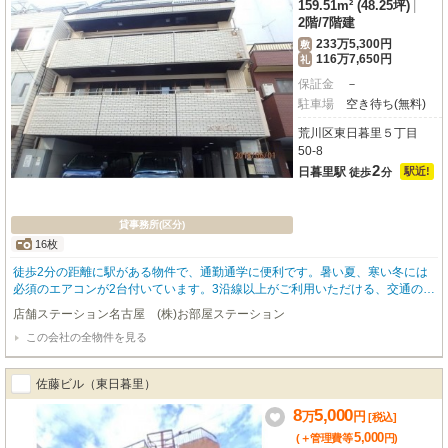
159.51m² (48.25坪)
|
2階
/
7階建
233万5,300円
敷
116万7,650円
礼
保証金
－
駐車場
空き待ち(無料)
荒川区東日暮里５丁目
50-8
2
日暮里駅
駅近!
徒歩
分
貸事務所(区分)
16枚
徒歩2分の距離に駅がある物件で、通勤通学に便利です。暑い夏、寒い冬には
必須のエアコンが2台付いています。3沿線以上がご利用いただける、交通の便
の良い物件です。
店舗ステーション名古屋 (株)お部屋ステーション
この会社の全物件を見る
佐藤ビル（東日暮里）
8
5,000
万
円
[税込]
5,000
(＋管理費等
円
)