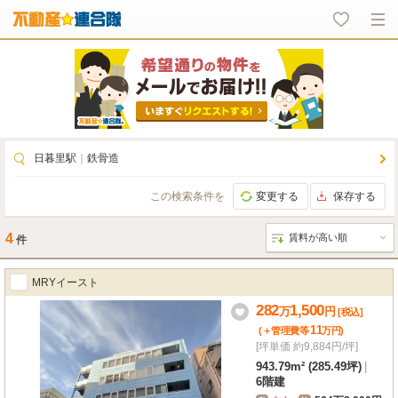
日暮里駅
｜
鉄骨造
この検索条件を
変更する
保存する
4
件
MRYイースト
282
1,500
万
円
[税込]
11
(＋管理費等
万
円
)
[坪単価 約9,884円/坪]
943.79m² (285.49坪)
|
6階建