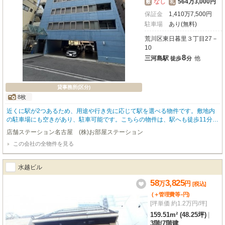
なし
564万3,000円
敷
礼
保証金
1,410
万
7,500
円
駐車場
あり(無料)
荒川区東日暮里３丁目27－
10
8
三河島駅
他
徒歩
分
貸事務所(区分)
8枚
近くに駅が2つあるため、用途や行き先に応じて駅を選べる物件です。敷地内
の駐車場にも空きがあり、駐車可能です。こちらの物件は、駅へも徒歩11分と
歩いてアクセスできます。
店舗ステーション名古屋 (株)お部屋ステーション
この会社の全物件を見る
水越ビル
58
3,825
万
円
[税込]
-
(＋管理費等
円
)
[坪単価 約1.2万円/坪]
159.51m² (48.25坪)
|
3階
/
7階建