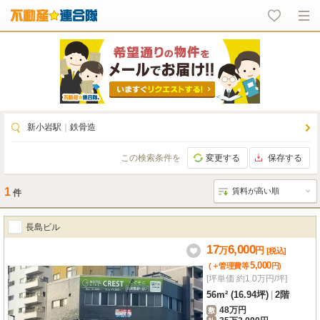
新小岩駅
｜
鉄骨造
この検索条件を
変更する
保存する
1
件
長島ビル
17
6,000
万
円
[税込]
5,000
(＋管理費等
円
)
[坪単価 約1.0万円/坪]
56m² (16.94坪)
|
2階
48万円
敷