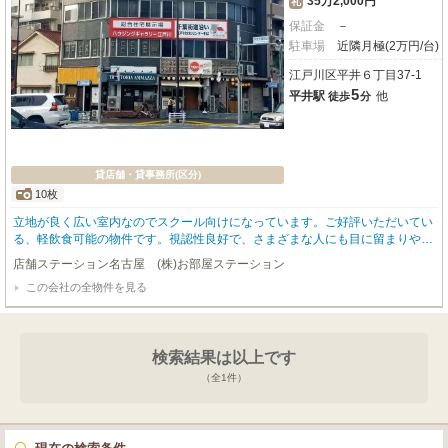
35万2,000円
礼
保証金
－
駐車場
近隣月極(2万円/台)
江戸川区平井６丁目37-1
5
平井駅
他
徒歩
分
貸店舗・貸事務所(区分)
10枚
立地が良く広い室内なのでスクール向けになっています。ご好評いただいてい
る、軽飲食可能の物件です。視認性良好で、さまざまな人にも目に留まりやす
いです。
店舗ステーション名古屋 (株)お部屋ステーション
この会社の全物件を見る
検索結果は以上です
（全
1
件）