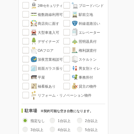
24hセキュリティ
ブロードバンド
複数路線利用可
駅前立地
商店街に面す
幹線道路沿い
大型車進入可
エレベーター
デザイナーズ
照明器具付
OAフロア
権利譲渡付
深夜営業相談可
スケルトン
前面ガラス張り
男女別トイレ
平屋
事務所付
袖看板あり
貸主の物件
リフォーム・リノベーション物件
駐車場
※契約可能な空き台数になります。
指定なし
1台以上
2台以上
3台以上
4台以上
5台以上