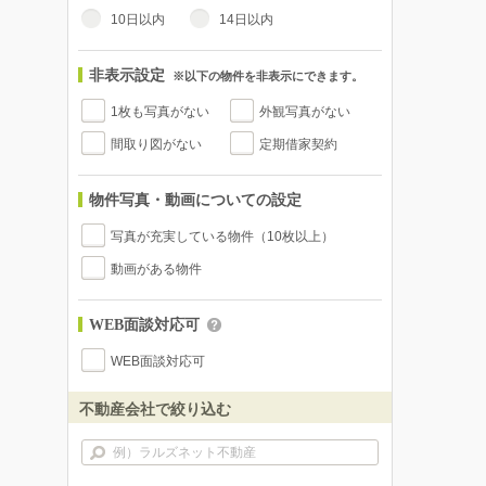
10日以内
14日以内
非表示設定
※以下の物件を非表示にできます。
1枚も写真がない
外観写真がない
間取り図がない
定期借家契約
物件写真・動画についての設定
写真が充実している物件（10枚以上）
動画がある物件
WEB面談対応可
WEB面談対応可
不動産会社で絞り込む