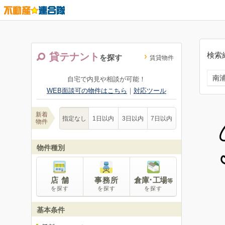
検索
貸テナント
を探す
賃貸物件
南
自宅で内見や相談が可能！
WEB面談可の物件はこちら
｜
対応ツール
新着
指定なし
1日以内
3日以内
7日以内
物件
物件種別
店 舗
事務所
倉庫･工場
等
を探す
を探す
を探す
基本条件