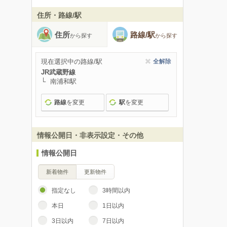
住所・路線/駅
住所
路線/駅
から探す
から探す
現在選択中の路線/駅
全解除
JR武蔵野線
南浦和駅
路線
を変更
駅
を変更
情報公開日・非表示設定・その他
情報公開日
新着物件
更新物件
指定なし
3時間以内
本日
1日以内
3日以内
7日以内