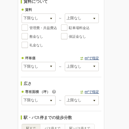
賃料について
賃料
～
管理費・共益費込
駐車場料金込
敷金なし
保証金なし
礼金なし
坪単価
m²で指定
～
広さ
専有面積
（坪）
m²で指定
～
駅・バス停までの徒歩分数
駅まで
バス停まで
駅･バス停まで