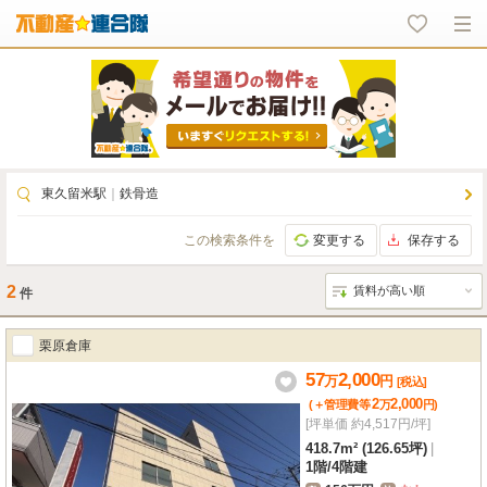
東久留米駅
｜
鉄骨造
この検索条件を
変更する
保存する
2
件
栗原倉庫
57
2,000
万
円
[税込]
2
2,000
(＋管理費等
万
円
)
[坪単価 約4,517円/坪]
418.7m² (126.65坪)
|
1階
/
4階建