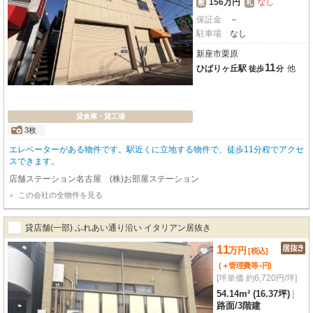
156万円
なし
敷
礼
保証金
－
駐車場
なし
新座市栗原
11
ひばりヶ丘駅
他
徒歩
分
貸倉庫・貸工場
3枚
エレベーターがある物件です。駅近くに立地する物件で、徒歩11分程でアクセ
スできます。
店舗ステーション名古屋 (株)お部屋ステーション
この会社の全物件を見る
貸店舗(一部) ふれあい通り沿い イタリアン居抜き
11
万
円
[税込]
-
(＋管理費等
円
)
[坪単価 約6,720円/坪]
54.14m² (16.37坪)
|
路面
/
3階建