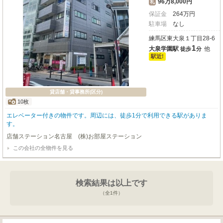
96万8,000円
礼
保証金
264
万
円
駐車場
なし
練馬区東大泉１丁目28-6
1
大泉学園駅
他
徒歩
分
駅近!
貸店舗・貸事務所(区分)
10枚
エレベーター付きの物件です。周辺には、徒歩1分で利用できる駅がありま
す。
店舗ステーション名古屋 (株)お部屋ステーション
この会社の全物件を見る
検索結果は以上です
（全
1
件）