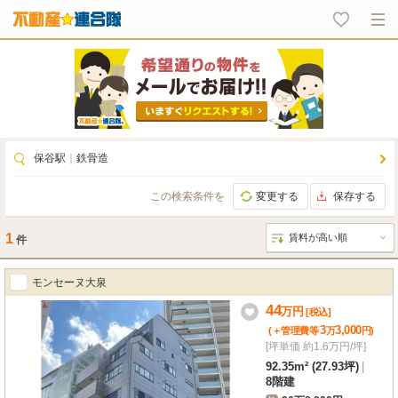
保谷駅
｜
鉄骨造
この検索条件を
変更する
保存する
1
件
モンセーヌ大泉
44
万
円
[税込]
3
3,000
(＋管理費等
万
円
)
[坪単価 約1.6万円/坪]
92.35m² (27.93坪)
|
8階建