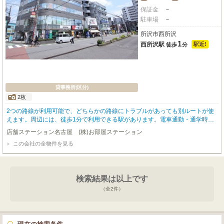
保証金
－
駐車場
－
所沢市西所沢
1
西所沢駅
駅近!
徒歩
分
貸事務所(区分)
2枚
2つの路線が利用可能で、どちらかの路線にトラブルがあっても別ルートが使
えます。周辺には、徒歩1分で利用できる駅があります。電車通勤・通学時に
嬉しい駅まで平坦な立地です。
店舗ステーション名古屋 (株)お部屋ステーション
この会社の全物件を見る
検索結果は以上です
（全
2
件）