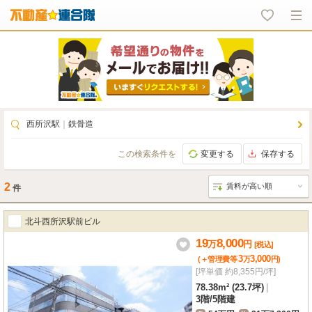
西所沢駅
｜
鉄骨造
この検索条件を
変更する
保存する
2
件
北斗西所沢駅前ビル
19
8,000
万
円
[税込]
3
3,000
(＋管理費等
万
円
)
[坪単価 約8,355円/坪]
78.38m² (23.7坪)
|
3階
/
5階建