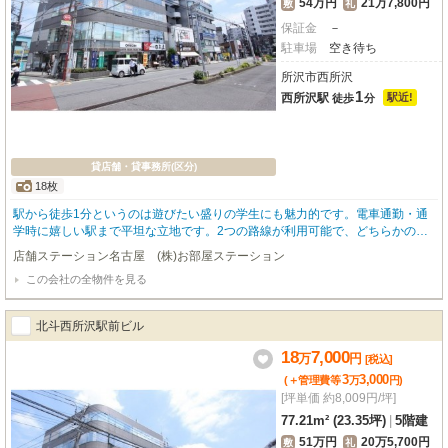
54万円
21万7,800円
敷
礼
保証金
－
駐車場
空き待ち
所沢市西所沢
1
西所沢駅
駅近!
徒歩
分
貸店舗・貸事務所(区分)
18枚
駅から徒歩1分というのは遊びたい盛りの学生にも魅力的です。電車通勤・通
学時に嬉しい駅まで平坦な立地です。2つの路線が利用可能で、どちらかの路
線にトラブルがあっても別ルートが使えます。
店舗ステーション名古屋 (株)お部屋ステーション
この会社の全物件を見る
北斗西所沢駅前ビル
18
7,000
万
円
[税込]
3
3,000
(＋管理費等
万
円
)
[坪単価 約8,009円/坪]
77.21m² (23.35坪)
|
5階建
51万円
20万5,700円
敷
礼