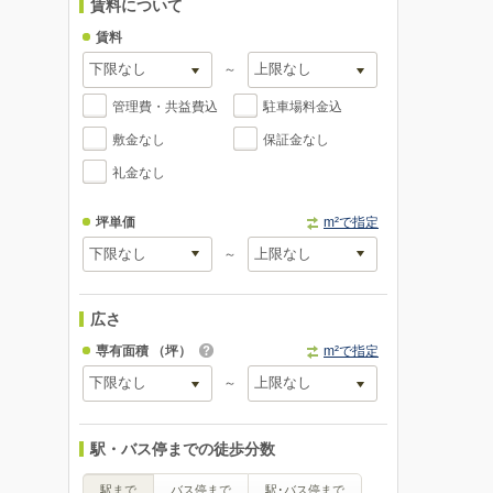
賃料について
賃料
～
管理費・共益費込
駐車場料金込
敷金なし
保証金なし
礼金なし
坪単価
m²で指定
～
広さ
専有面積
（坪）
m²で指定
～
駅・バス停までの徒歩分数
駅まで
バス停まで
駅･バス停まで