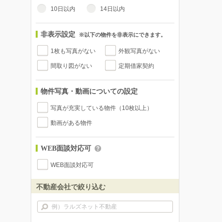
10日以内
14日以内
非表示設定
※以下の物件を非表示にできます。
1枚も写真がない
外観写真がない
間取り図がない
定期借家契約
物件写真・動画についての設定
写真が充実している物件（10枚以上）
動画がある物件
WEB面談対応可
WEB面談対応可
不動産会社で絞り込む