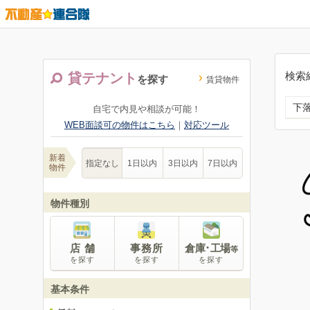
検索
貸テナント
を探す
賃貸物件
下
自宅で内見や相談が可能！
WEB面談可の物件はこちら
｜
対応ツール
新着
指定なし
1日以内
3日以内
7日以内
物件
物件種別
店 舗
事務所
倉庫･工場
等
を探す
を探す
を探す
基本条件