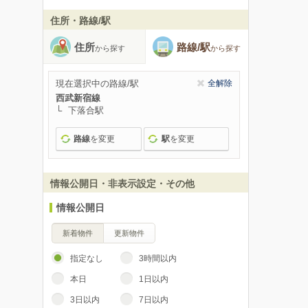
住所・路線/駅
住所
路線/駅
から探す
から探す
現在選択中の路線/駅
全解除
西武新宿線
下落合駅
路線
を変更
駅
を変更
情報公開日・非表示設定・その他
情報公開日
新着物件
更新物件
指定なし
3時間以内
本日
1日以内
3日以内
7日以内