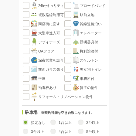
24hセキュリティ
ブロードバンド
複数路線利用可
駅前立地
商店街に面す
幹線道路沿い
大型車進入可
エレベーター
デザイナーズ
照明器具付
OAフロア
権利譲渡付
深夜営業相談可
スケルトン
前面ガラス張り
男女別トイレ
平屋
事務所付
袖看板あり
貸主の物件
リフォーム・リノベーション物件
駐車場
※契約可能な空き台数になります。
指定なし
1台以上
2台以上
3台以上
4台以上
5台以上