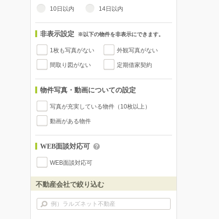
10日以内
14日以内
非表示設定
※以下の物件を非表示にできます。
1枚も写真がない
外観写真がない
間取り図がない
定期借家契約
物件写真・動画についての設定
写真が充実している物件（10枚以上）
動画がある物件
WEB面談対応可
WEB面談対応可
不動産会社で絞り込む