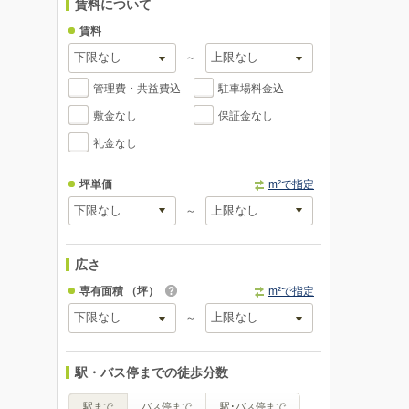
賃料について
賃料
～
管理費・共益費込
駐車場料金込
敷金なし
保証金なし
礼金なし
坪単価
m²で指定
～
広さ
専有面積
（坪）
m²で指定
～
駅・バス停までの徒歩分数
駅まで
バス停まで
駅･バス停まで