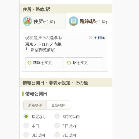
住所・路線/駅
住所
路線/駅
から探す
から探す
現在選択中の路線/駅
全解除
東京メトロ丸ノ内線
新宿御苑前駅
路線
を変更
駅
を変更
情報公開日・非表示設定・その他
情報公開日
新着物件
更新物件
指定なし
3時間以内
本日
1日以内
3日以内
7日以内