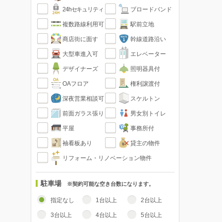
24hセキュリティ
ブロードバンド
複数路線利用可
駅前立地
商店街に面す
幹線道路沿い
大型車進入可
エレベーター
デザイナーズ
照明器具付
OAフロア
権利譲渡付
深夜営業相談可
スケルトン
前面ガラス張り
男女別トイレ
平屋
事務所付
袖看板あり
貸主の物件
リフォーム・リノベーション物件
駐車場
※契約可能な空き台数になります。
指定なし
1台以上
2台以上
3台以上
4台以上
5台以上