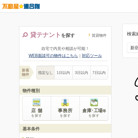
検索
貸テナント
を探す
賃貸物件
新
自宅で内見や相談が可能！
WEB面談可の物件はこちら
｜
対応ツール
新着
指定なし
1日以内
3日以内
7日以内
物件
物件種別
店 舗
事務所
倉庫･工場
等
を探す
を探す
を探す
基本条件