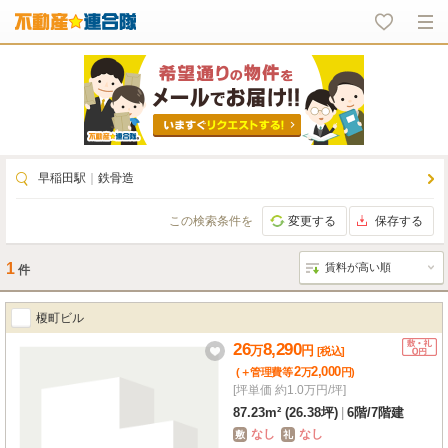
早稲田駅
｜
鉄骨造
この検索条件を
変更する
保存する
1
件
榎町ビル
26
8,290
万
円
[税込]
2
2,000
(＋管理費等
万
円
)
[坪単価 約1.0万円/坪]
87.23m² (26.38坪)
|
6階
/
7階建
なし
なし
敷
礼