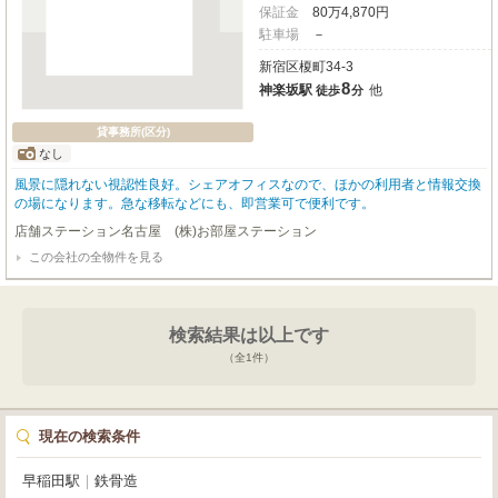
保証金
80
万
4,870
円
駐車場
－
新宿区榎町34-3
8
神楽坂駅
他
徒歩
分
貸事務所(区分)
なし
風景に隠れない視認性良好。シェアオフィスなので、ほかの利用者と情報交換
の場になります。急な移転などにも、即営業可で便利です。
店舗ステーション名古屋 (株)お部屋ステーション
この会社の全物件を見る
検索結果は以上です
（全
1
件）
現在の検索条件
早稲田駅
｜
鉄骨造