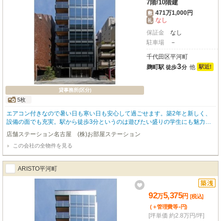
7階
/
10階建
471万1,000円
敷
なし
礼
保証金
なし
駐車場
－
千代田区平河町
3
麹町駅
他
駅近!
徒歩
分
貸事務所(区分)
5枚
エアコン付きなので暑い日も寒い日も安心して過ごせます。築2年と新しく、
設備の面でも充実。駅から徒歩3分というのは遊びたい盛りの学生にも魅力的
です。
店舗ステーション名古屋 (株)お部屋ステーション
この会社の全物件を見る
ARISTO平河町
92
5,375
万
円
[税込]
-
(＋管理費等
円
)
[坪単価 約2.8万円/坪]