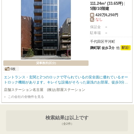
111.24m² (33.65坪)
|
5階
/
10階建
420万6,250円
敷
なし
礼
保証金
－
駐車場
－
千代田区平河町
3
麹町駅
他
駅近!
徒歩
分
貸事務所(区分)
6枚
エントランス・玄関と2つのロックで守られているの安全面に優れているオー
トロック機能があります。キレイな設備がそろった築浅のお部屋。徒歩3分で
駅にアクセス可能な、魅力的な駅近物件です。
店舗ステーション名古屋 (株)お部屋ステーション
この会社の全物件を見る
検索結果は以上です
（全
2
件）