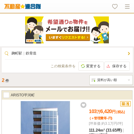
麹町駅
｜
鉄骨造
この検索条件を
変更する
保存する
2
件
ARISTO平河町
103
6,420
万
円
[税込]
-
(＋管理費等
円
)
[坪単価 約3.1万円/坪]
111.24m² (33.65坪)
|