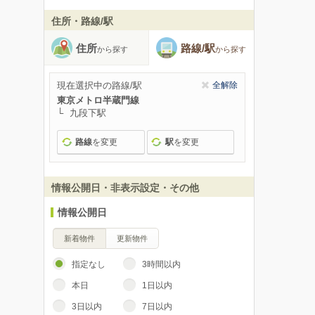
住所・路線/駅
住所
路線/駅
から探す
から探す
現在選択中の路線/駅
全解除
東京メトロ半蔵門線
九段下駅
路線
を変更
駅
を変更
情報公開日・非表示設定・その他
情報公開日
新着物件
更新物件
指定なし
3時間以内
本日
1日以内
3日以内
7日以内