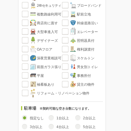
24hセキュリティ
ブロードバンド
複数路線利用可
駅前立地
商店街に面す
幹線道路沿い
大型車進入可
エレベーター
デザイナーズ
照明器具付
OAフロア
権利譲渡付
深夜営業相談可
スケルトン
前面ガラス張り
男女別トイレ
平屋
事務所付
袖看板あり
貸主の物件
リフォーム・リノベーション物件
駐車場
※契約可能な空き台数になります。
指定なし
1台以上
2台以上
3台以上
4台以上
5台以上