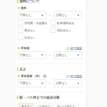
賃料について
賃料
～
管理費・共益費込
駐車場料金込
敷金なし
保証金なし
礼金なし
坪単価
m²で指定
～
広さ
専有面積
（坪）
m²で指定
～
駅・バス停までの徒歩分数
駅まで
バス停まで
駅･バス停まで