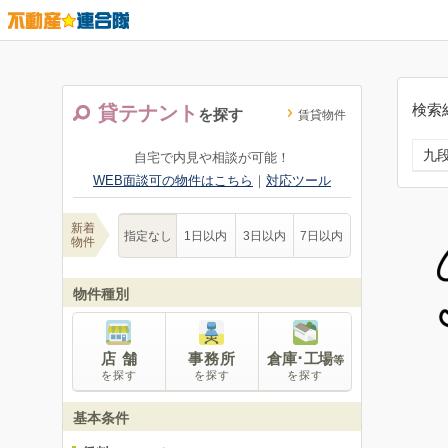
検索
貸テナント
を探す
賃貸物件
九
自宅で内見や相談が可能！
WEB面談可の物件はこちら
｜
対応ツール
新着
指定なし
1日以内
3日以内
7日以内
物件
物件種別
店 舗
事務所
倉庫･工場
等
を探す
を探す
を探す
基本条件