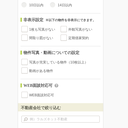
10日以内
14日以内
非表示設定
※以下の物件を非表示にできます。
1枚も写真がない
外観写真がない
間取り図がない
定期借家契約
物件写真・動画についての設定
写真が充実している物件（10枚以上）
動画がある物件
WEB面談対応可
WEB面談対応可
不動産会社で絞り込む