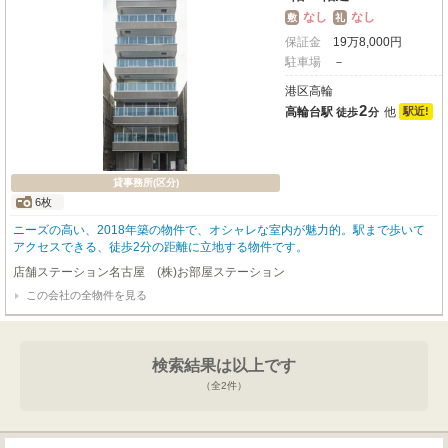
なし
なし
敷
礼
保証金
19
万
8,000
円
駐車場
－
港区高輪
2
高輪台駅
他
駅近!
徒歩
分
貸事務所(区分)
6枚
ニーズの高い、2018年築の物件で、オシャレな室内が魅力的。駅まで歩いて
アクセスできる、徒歩2分の距離に立地する物件です。
店舗ステーション名古屋 (株)お部屋ステーション
この会社の全物件を見る
検索結果は以上です
（全
2
件）