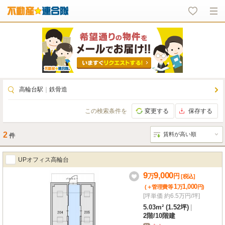
高輪台駅
｜
鉄骨造
この検索条件を
変更する
保存する
2
件
UPオフィス高輪台
9
9,000
万
円
[税込]
1
1,000
(＋管理費等
万
円
)
[坪単価 約6.5万円/坪]
5.03m² (1.52坪)
|
2階
/
10階建