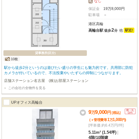
なし
礼
保証金
19
万
8,000
円
駐車場
－
港区高輪
2
高輪台駅
他
駅近!
徒歩
分
貸事務所(区分)
10枚
駅から徒歩2分というのは遊びたい盛りの学生にも魅力的です。共用部に防犯
カメラが付いているので、不法投棄やいたずらの抑制につながります。
店舗ステーション名古屋 (株)お部屋ステーション
この会社の全物件を見る
UPオフィス高輪台
9
9,000
万
円
[税込]
1
1,000
(＋管理費等
万
円
)
[坪単価 約6.4万円/坪]
5.11m² (1.54坪)
|
4階
/
10階建