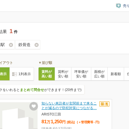
売
1
結果
件
田駅
鉄骨造
イアウト
▼並び順
賃料が
賃料が
坪単価が
面積が
列表示
1列表示
新着順
高い順
安い順
安い順
広い順
クをいれると
まとめて問合せ
ができます！(20件まで)
知らない来訪者が玄関前まで来るこ
とが減るので防犯対策につながる…
ARISTO三田
81
1,250
万
円
[税込]
(＋管理費等
-
円
)
[坪単価 約5.5万円/坪]