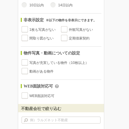
10日以内
14日以内
非表示設定
※以下の物件を非表示にできます。
1枚も写真がない
外観写真がない
間取り図がない
定期借家契約
物件写真・動画についての設定
写真が充実している物件（10枚以上）
動画がある物件
WEB面談対応可
WEB面談対応可
不動産会社で絞り込む