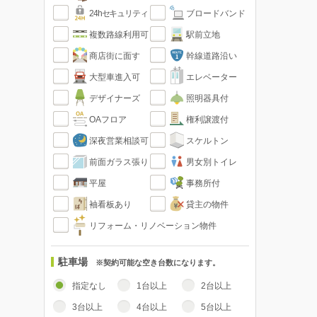
24hセキュリティ
ブロードバンド
複数路線利用可
駅前立地
商店街に面す
幹線道路沿い
大型車進入可
エレベーター
デザイナーズ
照明器具付
OAフロア
権利譲渡付
深夜営業相談可
スケルトン
前面ガラス張り
男女別トイレ
平屋
事務所付
袖看板あり
貸主の物件
リフォーム・リノベーション物件
駐車場
※契約可能な空き台数になります。
指定なし
1台以上
2台以上
3台以上
4台以上
5台以上