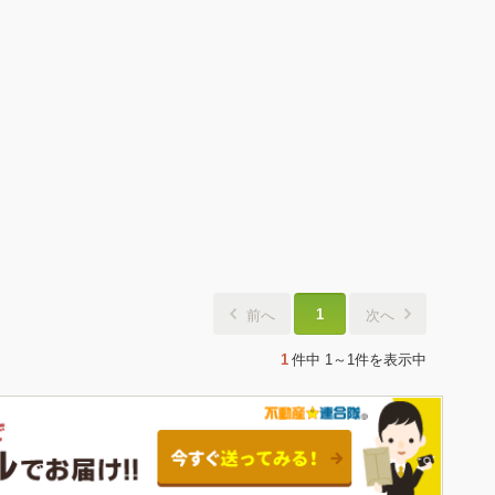
1
前へ
次へ
1
件中
1～1件
を表示中