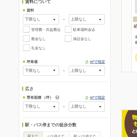
賃料について
賃料
～
管理費・共益費込
駐車場料金込
敷金なし
保証金なし
礼金なし
坪単価
m²で指定
～
広さ
専有面積
（坪）
m²で指定
～
駅・バス停までの徒歩分数
駅まで
バス停まで
駅･バス停まで