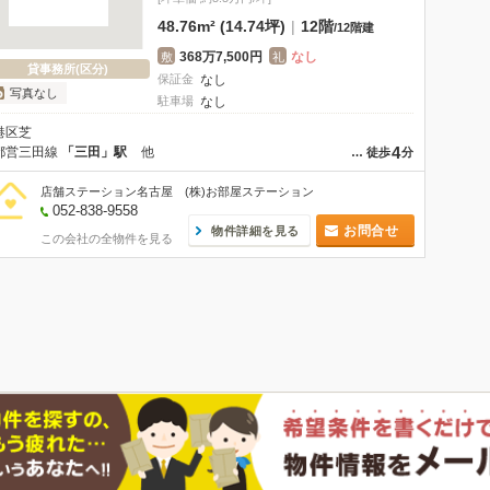
48.76m² (14.74坪)
|
12階
/
12階建
368万7,500円
なし
敷
礼
貸事務所(区分)
保証金
なし
写真なし
駐車場
なし
港区芝
4
都営三田線
「三田」駅
他
…
徒歩
分
店舗ステーション名古屋 (株)お部屋ステーション
052-838-9558
お問合せ
物件詳細を見る
この会社の全物件を見る