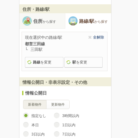
住所・路線/駅
住所
路線/駅
から探す
から探す
現在選択中の路線/駅
全解除
都営三田線
三田駅
路線
を変更
駅
を変更
情報公開日・非表示設定・その他
情報公開日
新着物件
更新物件
指定なし
3時間以内
本日
1日以内
3日以内
7日以内