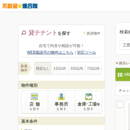
検索
貸テナント
を探す
賃貸物件
三
自宅で内見や相談が可能！
WEB面談可の物件はこちら
｜
対応ツール
▼表示レ
新着
指定なし
1日以内
3日以内
7日以内
物件
2
物件種別
チェッ
店 舗
事務所
倉庫･工場
等
を探す
を探す
を探す
基本条件