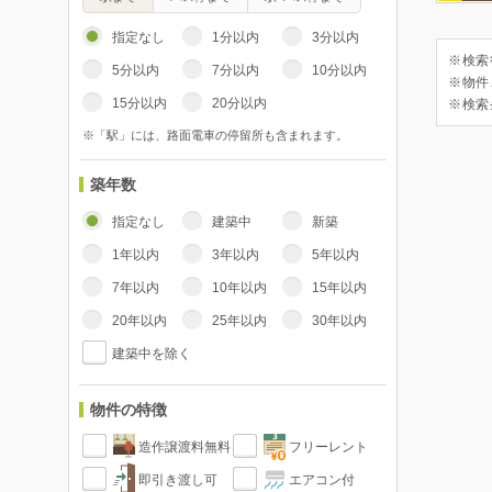
指定なし
1分以内
3分以内
※検索
5分以内
7分以内
10分以内
※物件
15分以内
20分以内
※検索
※「駅」には、路面電車の停留所も含まれます。
築年数
指定なし
建築中
新築
1年以内
3年以内
5年以内
7年以内
10年以内
15年以内
20年以内
25年以内
30年以内
建築中を除く
物件の特徴
造作譲渡料無料
フリーレント
即引き渡し可
エアコン付