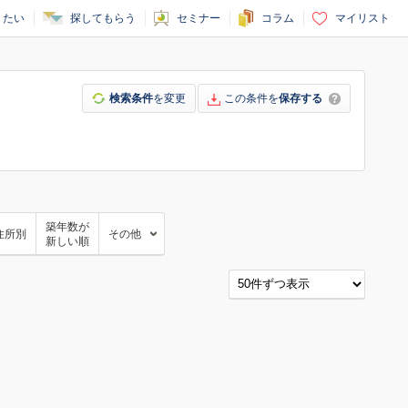
りたい
探してもらう
セミナー
コラム
マイリスト
検索条件
を変更
この条件を
保存する
築年数が
住所別
その他
新しい順