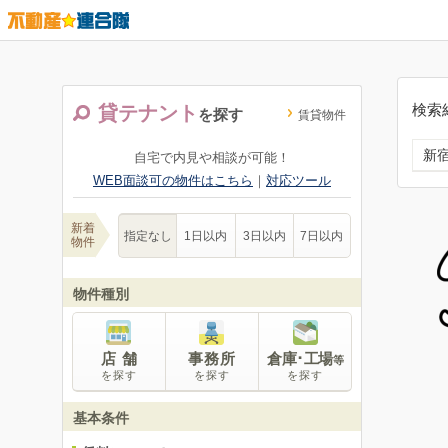
検索
貸テナント
を探す
賃貸物件
新
自宅で内見や相談が可能！
WEB面談可の物件はこちら
｜
対応ツール
新着
指定なし
1日以内
3日以内
7日以内
物件
物件種別
店 舗
事務所
倉庫･工場
等
を探す
を探す
を探す
基本条件