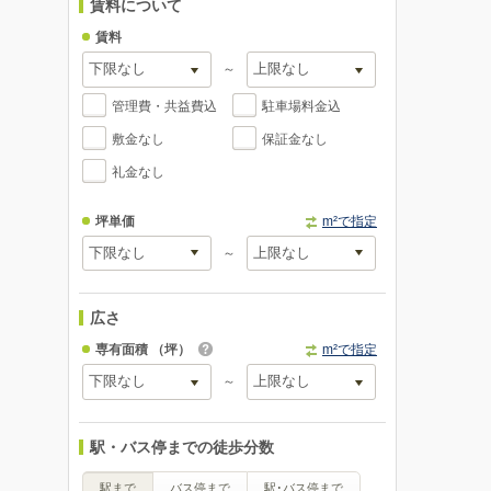
賃料について
賃料
～
管理費・共益費込
駐車場料金込
敷金なし
保証金なし
礼金なし
坪単価
m²で指定
～
広さ
専有面積
（坪）
m²で指定
～
駅・バス停までの徒歩分数
駅まで
バス停まで
駅･バス停まで