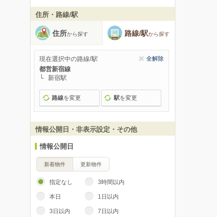
住所・路線/駅
住所
路線/駅
から探す
から探す
現在選択中の路線/駅
全解除
都営新宿線
新宿駅
路線
を変更
駅
を変更
情報公開日・非表示設定・その他
情報公開日
新着物件
更新物件
指定なし
3時間以内
本日
1日以内
3日以内
7日以内