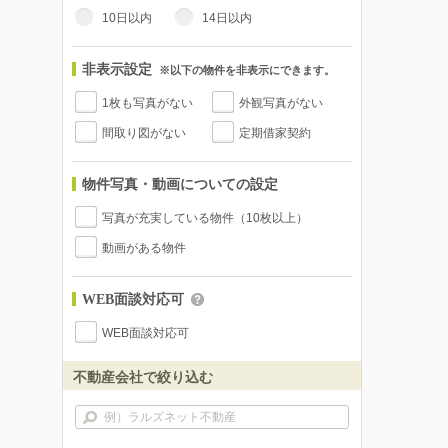
10日以内
14日以内
非表示設定
※以下の物件を非表示にできます。
1枚も写真がない
外観写真がない
間取り図がない
定期借家契約
物件写真・動画についての設定
写真が充実している物件（10枚以上）
動画がある物件
WEB面談対応可
WEB面談対応可
不動産会社で絞り込む