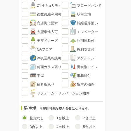
24hセキュリティ
ブロードバンド
複数路線利用可
駅前立地
商店街に面す
幹線道路沿い
大型車進入可
エレベーター
デザイナーズ
照明器具付
OAフロア
権利譲渡付
深夜営業相談可
スケルトン
前面ガラス張り
男女別トイレ
平屋
事務所付
袖看板あり
貸主の物件
リフォーム・リノベーション物件
駐車場
※契約可能な空き台数になります。
指定なし
1台以上
2台以上
3台以上
4台以上
5台以上