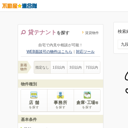
検索
貸テナント
を探す
賃貸物件
九
自宅で内見や相談が可能！
WEB面談可の物件はこちら
｜
対応ツール
新着
指定なし
1日以内
3日以内
7日以内
物件
物件種別
店 舗
事務所
倉庫･工場
等
を探す
を探す
を探す
基本条件