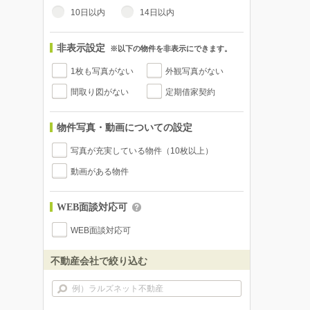
10日以内
14日以内
非表示設定
※以下の物件を非表示にできます。
1枚も写真がない
外観写真がない
間取り図がない
定期借家契約
物件写真・動画についての設定
写真が充実している物件（10枚以上）
動画がある物件
WEB面談対応可
WEB面談対応可
不動産会社で絞り込む