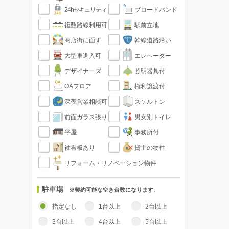
24hセキュリティ
ブロードバンド
複数路線利用可
駅前立地
商店街に面す
幹線道路沿い
大型車進入可
エレベーター
デザイナーズ
照明器具付
OAフロア
権利譲渡付
深夜営業相談可
スケルトン
前面ガラス張り
男女別トイレ
平屋
事務所付
袖看板あり
貸主の物件
リフォーム・リノベーション物件
駐車場
※契約可能な空き台数になります。
指定なし
1台以上
2台以上
3台以上
4台以上
5台以上