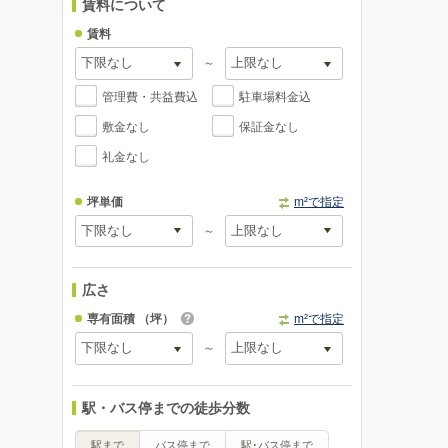
賃料について
賃料
～
管理費・共益費込
駐車場料金込
敷金なし
保証金なし
礼金なし
坪単価
m²で指定
～
広さ
専有面積
（坪）
m²で指定
～
駅・バス停までの徒歩分数
駅まで
バス停まで
駅･バス停まで