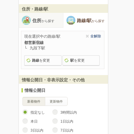
住所・路線/駅
住所
路線/駅
から探す
から探す
現在選択中の路線/駅
全解除
都営新宿線
九段下駅
路線
を変更
駅
を変更
情報公開日・非表示設定・その他
情報公開日
新着物件
更新物件
指定なし
3時間以内
本日
1日以内
3日以内
7日以内