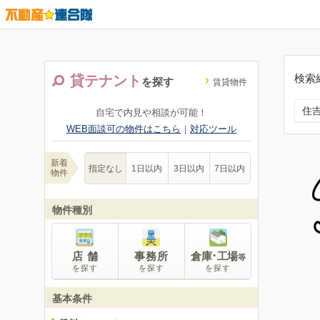
検索
貸テナント
を探す
賃貸物件
住
自宅で内見や相談が可能！
WEB面談可の物件はこちら
｜
対応ツール
新着
指定なし
1日以内
3日以内
7日以内
物件
物件種別
店 舗
事務所
倉庫･工場
等
を探す
を探す
を探す
基本条件