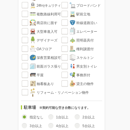
24hセキュリティ
ブロードバンド
複数路線利用可
駅前立地
商店街に面す
幹線道路沿い
大型車進入可
エレベーター
デザイナーズ
照明器具付
OAフロア
権利譲渡付
深夜営業相談可
スケルトン
前面ガラス張り
男女別トイレ
平屋
事務所付
袖看板あり
貸主の物件
リフォーム・リノベーション物件
駐車場
※契約可能な空き台数になります。
指定なし
1台以上
2台以上
3台以上
4台以上
5台以上