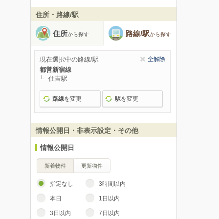
住所・路線/駅
住所
路線/駅
から探す
から探す
現在選択中の路線/駅
全解除
都営新宿線
住吉駅
路線
を変更
駅
を変更
情報公開日・非表示設定・その他
情報公開日
新着物件
更新物件
指定なし
3時間以内
本日
1日以内
3日以内
7日以内