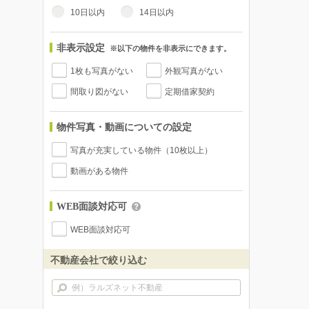
10日以内
14日以内
非表示設定
※以下の物件を非表示にできます。
1枚も写真がない
外観写真がない
間取り図がない
定期借家契約
物件写真・動画についての設定
写真が充実している物件（10枚以上）
動画がある物件
WEB面談対応可
WEB面談対応可
不動産会社で絞り込む