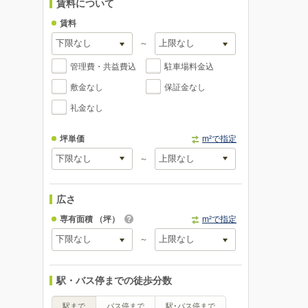
賃料について
賃料
～
管理費・共益費込
駐車場料金込
敷金なし
保証金なし
礼金なし
坪単価
m²で指定
～
広さ
専有面積
（坪）
m²で指定
～
駅・バス停までの徒歩分数
駅まで
バス停まで
駅･バス停まで