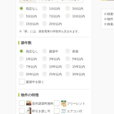
指定なし
1分以内
3分以内
※検索
5分以内
7分以内
10分以内
※物件
15分以内
20分以内
※検索
※「駅」には、路面電車の停留所も含まれます。
築年数
指定なし
建築中
新築
1年以内
3年以内
5年以内
7年以内
10年以内
15年以内
20年以内
25年以内
30年以内
建築中を除く
物件の特徴
造作譲渡料無料
フリーレント
即引き渡し可
エアコン付