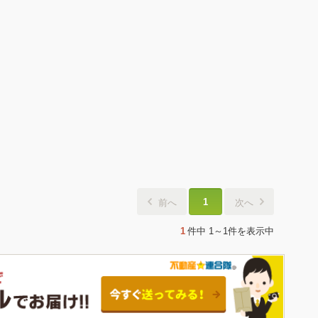
1
前へ
次へ
1
件中
1～1件
を表示中