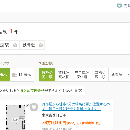
売
1
結果
件
大宮駅
鉄骨造
イアウト
▼並び順
賃料が
賃料が
坪単価が
面積が
列表示
1列表示
新着順
高い順
安い順
安い順
広い順
クをいれると
まとめて問合せ
ができます！(20件まで)
お部屋から徒歩3分の場所に駅が位置するの
で、毎日の移動時間を削減できます。
東大宮西口ビル
78
6,500
万
円
[税込]
(＋管理費等
-
円
)
[坪単価 約8,152円/坪]