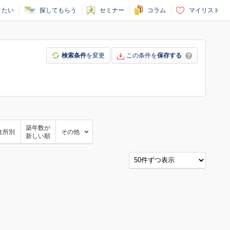
りたい
探してもらう
セミナー
コラム
マイリスト
検索条件
を変更
この条件を
保存する
築年数が
住所別
その他
新しい順