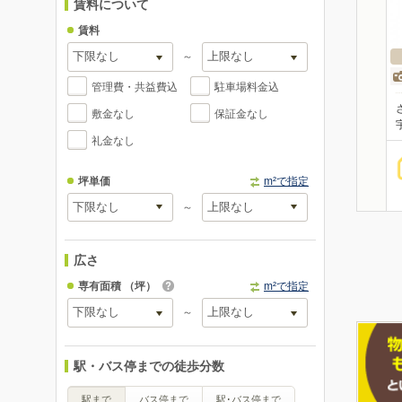
賃料について
賃料
～
管理費・共益費込
駐車場料金込
敷金なし
保証金なし
礼金なし
坪単価
m²で指定
～
広さ
専有面積
（坪）
m²で指定
～
駅・バス停までの徒歩分数
駅まで
バス停まで
駅･バス停まで