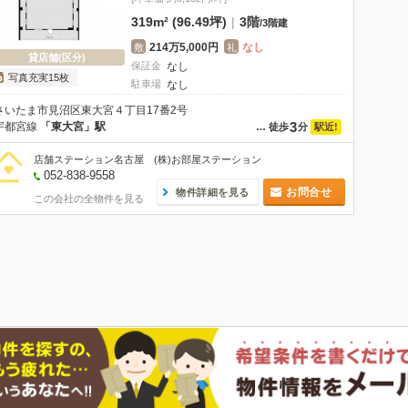
319m² (96.49坪)
|
3階
/
3階建
214万5,000円
なし
敷
礼
貸店舗(区分)
保証金
なし
写真充実15枚
駐車場
なし
さいたま市見沼区東大宮４丁目17番2号
3
宇都宮線
「東大宮」駅
駅近!
…
徒歩
分
店舗ステーション名古屋 (株)お部屋ステーション
052-838-9558
お問合せ
物件詳細を見る
この会社の全物件を見る