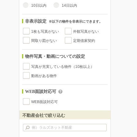
10日以内
14日以内
非表示設定
※以下の物件を非表示にできます。
1枚も写真がない
外観写真がない
間取り図がない
定期借家契約
物件写真・動画についての設定
写真が充実している物件（10枚以上）
動画がある物件
WEB面談対応可
WEB面談対応可
不動産会社で絞り込む