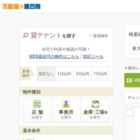
検索
貸テナント
を探す
賃貸物件
東
自宅で内見や相談が可能！
WEB面談可の物件はこちら
｜
対応ツール
▼表示レ
新着
指定なし
1日以内
3日以内
7日以内
物件
2
物件種別
チェッ
店 舗
事務所
倉庫･工場
等
を探す
を探す
を探す
基本条件