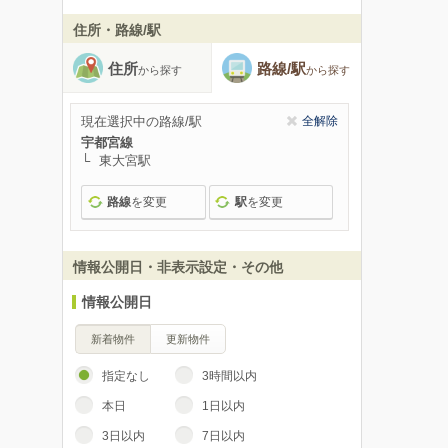
住所・路線/駅
住所
路線/駅
から探す
から探す
現在選択中の路線/駅
全解除
宇都宮線
東大宮駅
路線
を変更
駅
を変更
情報公開日・非表示設定・その他
情報公開日
新着物件
更新物件
指定なし
3時間以内
本日
1日以内
3日以内
7日以内