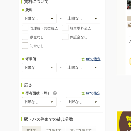
賃料について
賃料
～
管理費・共益費込
駐車場料金込
敷金なし
保証金なし
礼金なし
坪単価
m²で指定
～
広さ
専有面積
（坪）
m²で指定
～
駅・バス停までの徒歩分数
駅まで
バス停まで
駅･バス停まで