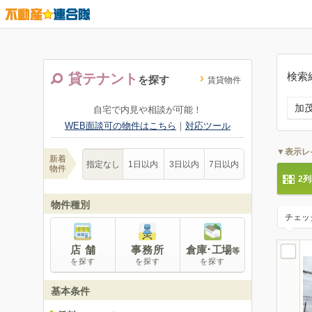
検索
貸テナント
を探す
賃貸物件
加
自宅で内見や相談が可能！
WEB面談可の物件はこちら
｜
対応ツール
▼表示レ
新着
指定なし
1日以内
3日以内
7日以内
物件
2
物件種別
チェッ
店 舗
事務所
倉庫･工場
等
を探す
を探す
を探す
基本条件