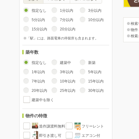
指定なし
1分以内
3分以内
5分以内
7分以内
10分以内
※検索
15分以内
20分以内
※物件
※検索
※「駅」には、路面電車の停留所も含まれます。
築年数
指定なし
建築中
新築
1年以内
3年以内
5年以内
7年以内
10年以内
15年以内
20年以内
25年以内
30年以内
建築中を除く
物件の特徴
造作譲渡料無料
フリーレント
即引き渡し可
エアコン付