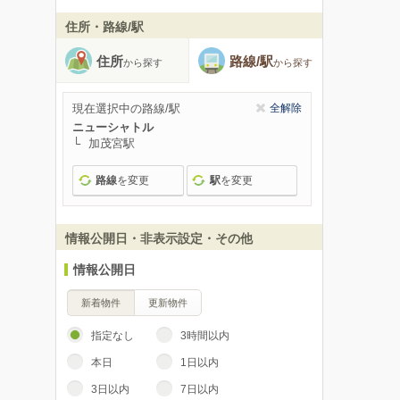
住所・路線/駅
住所
路線/駅
から探す
から探す
現在選択中の路線/駅
全解除
ニューシャトル
加茂宮駅
路線
を変更
駅
を変更
情報公開日・非表示設定・その他
情報公開日
新着物件
更新物件
指定なし
3時間以内
本日
1日以内
3日以内
7日以内