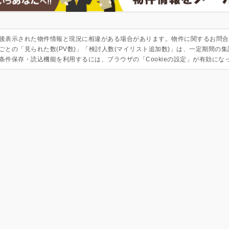
後表示された物件情報と現況に相違がある場合があります。物件に関するお問合
ごとの「見られた数(PV数)」「検討人数(マイリスト追加数)」は、一定期間の
条件保存・読込機能を利用するには、ブラウザの「Cookieの設定」が有効にな