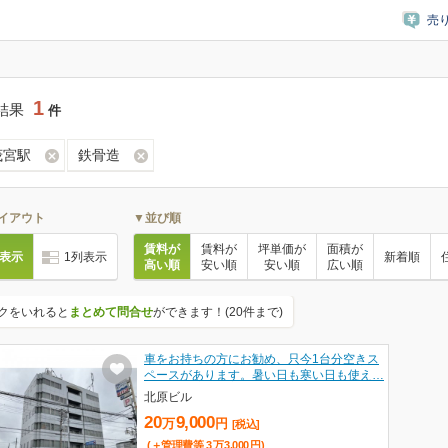
売
1
結果
件
茂宮駅
鉄骨造
イアウト
▼並び順
賃料が
賃料が
坪単価が
面積が
列表示
1列表示
新着順
高い順
安い順
安い順
広い順
クをいれると
まとめて問合せ
ができます！(20件まで)
車をお持ちの方にお勧め、只今1台分空きス
ペースがあります。暑い日も寒い日も使え…
北原ビル
20
9,000
万
円
[税込]
(＋管理費等
3
万
3,000
円
)