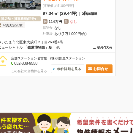
[坪単価 約7,100円/坪]
97.34m² (29.44坪)
|
5階
/
6階建
貸店舗・貸事務所(区分)
114万円
なし
敷
礼
写真充実20枚
保証金
なし
駐車場
あり(1万1,000円/台)
さいたま市北区東大成町２丁目263番4号
13
ニューシャトル
「鉄道博物館」駅
他
…
徒歩
分
店舗ステーション名古屋 (株)お部屋ステーション
052-838-9558
お問合せ
物件詳細を見る
この会社の全物件を見る