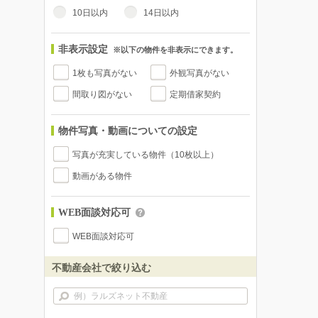
10日以内
14日以内
非表示設定
※以下の物件を非表示にできます。
1枚も写真がない
外観写真がない
間取り図がない
定期借家契約
物件写真・動画についての設定
写真が充実している物件（10枚以上）
動画がある物件
WEB面談対応可
WEB面談対応可
不動産会社で絞り込む