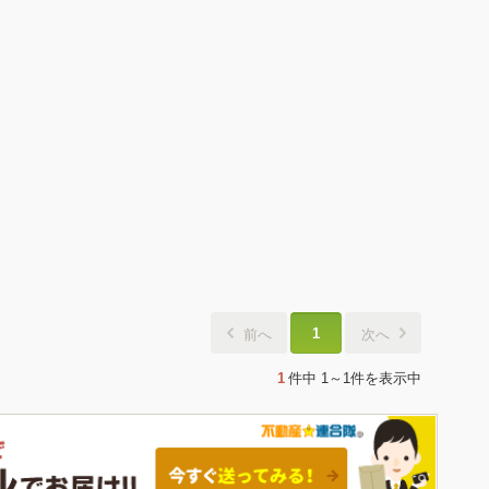
1
前へ
次へ
1
件中
1～1件
を表示中