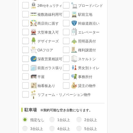
24hセキュリティ
ブロードバンド
複数路線利用可
駅前立地
商店街に面す
幹線道路沿い
大型車進入可
エレベーター
デザイナーズ
照明器具付
OAフロア
権利譲渡付
深夜営業相談可
スケルトン
前面ガラス張り
男女別トイレ
平屋
事務所付
袖看板あり
貸主の物件
リフォーム・リノベーション物件
駐車場
※契約可能な空き台数になります。
指定なし
1台以上
2台以上
3台以上
4台以上
5台以上