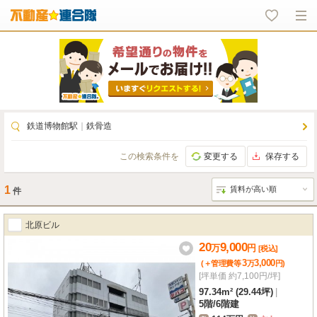
鉄道博物館駅
｜
鉄骨造
この検索条件を
変更する
保存する
1
件
北原ビル
20
9,000
万
円
[税込]
3
3,000
(＋管理費等
万
円
)
[坪単価 約7,100円/坪]
97.34m² (29.44坪)
|
5階
/
6階建