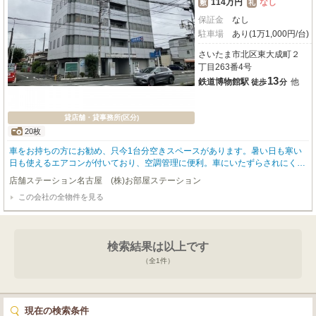
114万円
なし
敷
礼
保証金
なし
駐車場
あり(1万1,000円/台)
さいたま市北区東大成町２
丁目263番4号
13
鉄道博物館駅
他
徒歩
分
貸店舗・貸事務所(区分)
20枚
車をお持ちの方にお勧め、只今1台分空きスペースがあります。暑い日も寒い
日も使えるエアコンが付いており、空調管理に便利。車にいたずらされにく
い、敷地内駐車場の空きがあります。
店舗ステーション名古屋 (株)お部屋ステーション
この会社の全物件を見る
検索結果は以上です
（全
1
件）
現在の検索条件