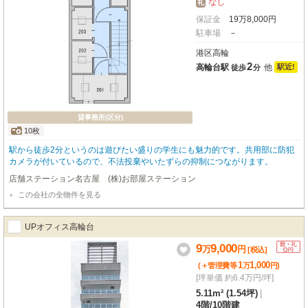
なし
礼
保証金
19
万
8,000
円
駐車場
－
港区高輪
2
高輪台駅
他
駅近!
徒歩
分
貸事務所(区分)
10枚
駅から徒歩2分というのは遊びたい盛りの学生にも魅力的です。共用部に防犯
カメラが付いているので、不法投棄やいたずらの抑制につながります。
店舗ステーション名古屋 (株)お部屋ステーション
この会社の全物件を見る
UPオフィス高輪台
9
9,000
万
円
[税込]
1
1,000
(＋管理費等
万
円
)
[坪単価 約6.4万円/坪]
5.11m² (1.54坪)
|
4階
/
10階建