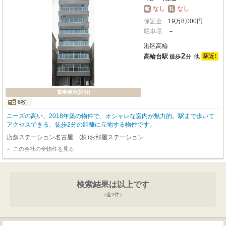
なし
なし
敷
礼
保証金
19
万
8,000
円
駐車場
－
港区高輪
2
高輪台駅
他
駅近!
徒歩
分
貸事務所(区分)
6枚
ニーズの高い、2018年築の物件で、オシャレな室内が魅力的。駅まで歩いて
アクセスできる、徒歩2分の距離に立地する物件です。
店舗ステーション名古屋 (株)お部屋ステーション
この会社の全物件を見る
検索結果は以上です
（全
2
件）