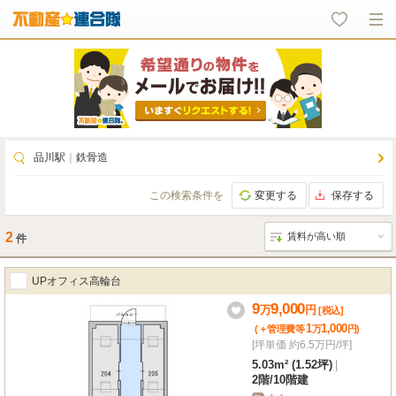
品川駅
｜
鉄骨造
この検索条件を
変更する
保存する
2
件
UPオフィス高輪台
9
9,000
万
円
[税込]
1
1,000
(＋管理費等
万
円
)
[坪単価 約6.5万円/坪]
5.03m² (1.52坪)
|
2階
/
10階建