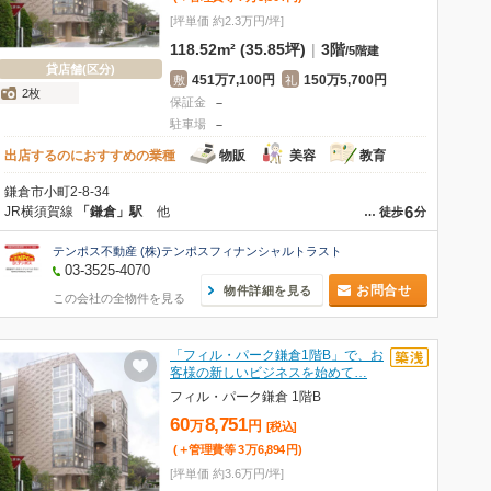
[坪単価 約2.3万円/坪]
118.52m² (35.85坪)
|
3階
/
5階建
貸店舗(区分)
451万7,100円
150万5,700円
敷
礼
2枚
保証金
－
駐車場
－
出店するのにおすすめの業種
物販
美容
教育
鎌倉市小町2-8-34
6
JR横須賀線
「鎌倉」駅
他
…
徒歩
分
テンポス不動産 (株)テンポスフィナンシャルトラスト
03-3525-4070
お問合せ
物件詳細を見る
この会社の全物件を見る
「フィル・パーク鎌倉1階B」で、お
客様の新しいビジネスを始めて…
フィル・パーク鎌倉 1階B
60
8,751
万
円
[税込]
(＋管理費等
3
万
6,894
円
)
[坪単価 約3.6万円/坪]