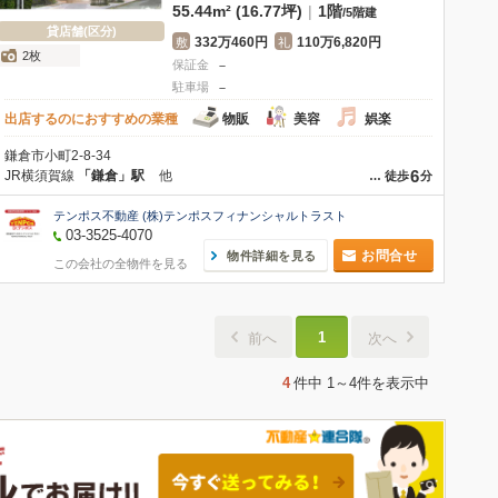
55.44m² (16.77坪)
|
1階
/
5階建
貸店舗(区分)
332万460円
110万6,820円
敷
礼
2枚
保証金
－
駐車場
－
出店するのにおすすめの業種
物販
美容
娯楽
鎌倉市小町2-8-34
6
JR横須賀線
「鎌倉」駅
他
…
徒歩
分
テンポス不動産 (株)テンポスフィナンシャルトラスト
03-3525-4070
お問合せ
物件詳細を見る
この会社の全物件を見る
1
前へ
次へ
4
件中
1～4件
を表示中