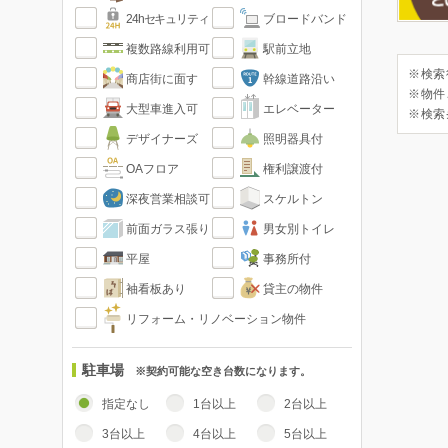
24hセキュリティ
ブロードバンド
複数路線利用可
駅前立地
※検索
商店街に面す
幹線道路沿い
※物件
大型車進入可
エレベーター
※検索
デザイナーズ
照明器具付
OAフロア
権利譲渡付
深夜営業相談可
スケルトン
前面ガラス張り
男女別トイレ
平屋
事務所付
袖看板あり
貸主の物件
リフォーム・リノベーション物件
駐車場
※契約可能な空き台数になります。
指定なし
1台以上
2台以上
3台以上
4台以上
5台以上