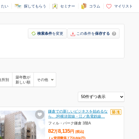
りたい
探してもらう
セミナー
コラム
マイリスト
検索条件
を変更
この条件を
保存する
築年数が
住所別
その他
新しい順
鎌倉での新しいビジネスを始めるな
ら、JR横須賀線・江ノ島電鉄線…
フィル・パーク鎌倉 3階A
82
8,135
万
円
[税込]
(＋管理費等
7
万
8,804
円
)