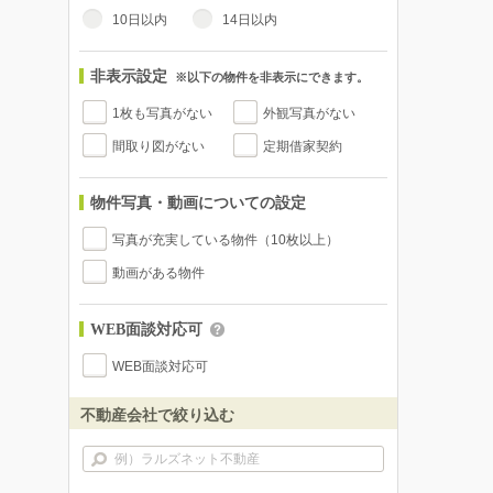
10日以内
14日以内
非表示設定
※以下の物件を非表示にできます。
1枚も写真がない
外観写真がない
間取り図がない
定期借家契約
物件写真・動画についての設定
写真が充実している物件（10枚以上）
動画がある物件
WEB面談対応可
WEB面談対応可
不動産会社で絞り込む