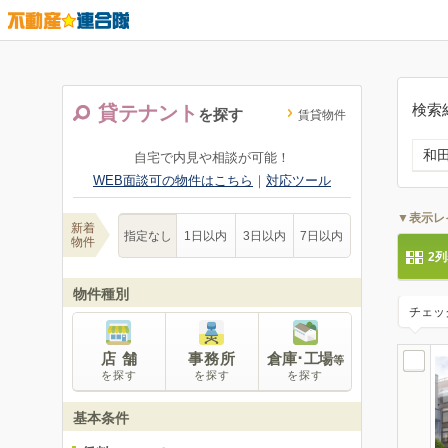
検索
貸テナント
を探す
賃貸物件
和
自宅で内見や相談が可能！
WEB面談可の物件はこちら
｜
対応ツール
▼表示レ
新着
指定なし
1日以内
3日以内
7日以内
物件
2
物件種別
チェッ
店 舗
事務所
倉庫･工場
等
を探す
を探す
を探す
基本条件