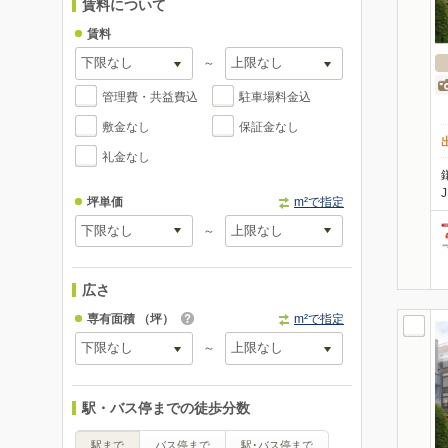
賃料について
賃料
～
管理費・共益費込
駐車場料金込
敷金なし
保証金なし
礼金なし
坪単価
m²で指定
～
広さ
専有面積
（坪）
m²で指定
～
駅・バス停までの徒歩分数
駅まで
バス停まで
駅･バス停まで