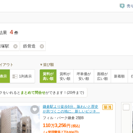
売
4
結果
件
田塚駅
鉄骨造
イアウト
▼並び順
賃料が
賃料が
坪単価が
面積が
列表示
1列表示
新着順
高い順
安い順
安い順
広い順
クをいれると
まとめて問合せ
ができます！(20件まで)
鎌倉駅より徒歩6分、賑わいと歴史
が息づくこの地に、新しいビジネ…
フィル・パーク鎌倉 2階B
110
3,256
万
円
[税込]
(＋管理費等
7
万
8,804
円
)