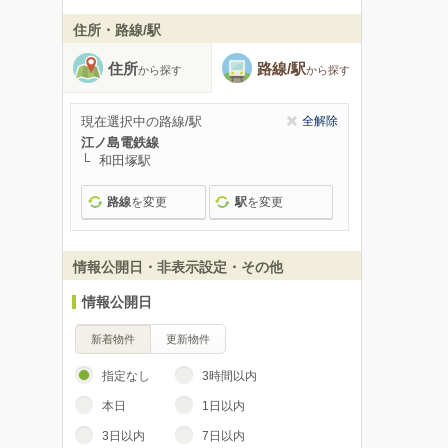
住所・路線/駅
住所
路線/駅
から探す
から探す
現在選択中の路線/駅
全解除
江ノ島電鉄線
和田塚駅
路線
を変更
駅
を変更
情報公開日・非表示設定・その他
情報公開日
新着物件
更新物件
指定なし
3時間以内
本日
1日以内
3日以内
7日以内