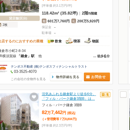
[坪単価 約3.1万円/坪]
118.42m² (35.82坪)
|
2階
/
5階建
貸店舗(区分)
601万7,760円
200万5,920円
敷
礼
2枚
保証金
－
駐車場
－
出店するのにおすすめの業種
飲食
喫茶
物販
鎌倉市小町2-8-34
6
JR横須賀線
「鎌倉」駅
他
…
徒歩
分
テンポス不動産 (株)テンポスフィナンシャルトラスト
03-3525-4070
お問合せ
物件詳細を見る
この会社の全物件を見る
活気あふれる鎌倉駅より徒歩6分。
「フィル・パーク鎌倉3階B」は…
フィル・パーク鎌倉 3階B
82
7,442
万
円
[税込]
(＋管理費等
7
万
8,804
円
)
[坪単価 約2.3万円/坪]