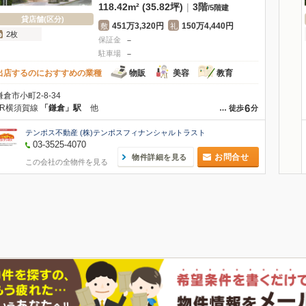
118.42m² (35.82坪)
|
3階
/
5階建
貸店舗(区分)
451万3,320円
150万4,440円
敷
礼
2枚
保証金
－
駐車場
－
出店するのにおすすめの業種
物販
美容
教育
鎌倉市小町2-8-34
6
JR横須賀線
「鎌倉」駅
他
…
徒歩
分
テンポス不動産 (株)テンポスフィナンシャルトラスト
03-3525-4070
お問合せ
物件詳細を見る
この会社の全物件を見る