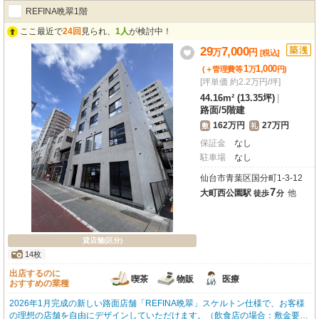
ズ物件ならではの洗練された空間で、訪れる方々に良い印象を与えることでし
REFINA晩翠1階
ょう。エアコンや個別空調、照明器具も完備されており、一年を通して快適に
お過ごしいただけます。さらに、24時間利用可能なので、ビジネスチャンスを
ここ最近で
24回
見られ、
1人
が検討中！
逃しません。小売・物販、美容・健康・介護、教育・スクールなど、幅広い業
29
7,000
万
円
種におすすめです。周辺にはコンビニや図書館、スーパー、ドラッグストアな
[税込]
どが徒歩圏内に充実しており、日々の業務をサポートしてくれます。新しい一
1
1,000
(＋管理費等
万
円
)
歩を踏み出す皆様を応援する、この魅力的な物件で、理想のビジネスライフを
[坪単価 約2.2万円/坪]
スタートさせませんか？
44.16m² (13.35坪)
|
路面
/
5階建
162万円
27万円
敷
礼
保証金
なし
駐車場
なし
仙台市青葉区国分町1-3-12
7
大町西公園駅
他
徒歩
分
貸店舗(区分)
14枚
出店するのに
喫茶
物販
医療
おすすめの業種
2026年1月完成の新しい路面店舗「REFINA晩翠」スケルトン仕様で、お客様
の理想の店舗を自由にデザインしていただけます。（飲食店の場合：敷金要相