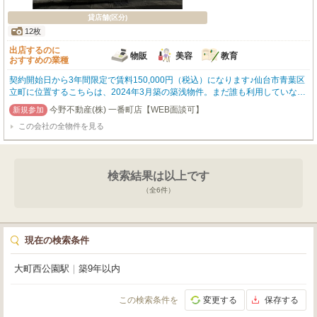
貸店舗(区分)
12枚
出店するのに
物販
美容
教育
おすすめの業種
契約開始日から3年間限定で賃料150,000円（税込）になります♪仙台市青葉区
立町に位置するこちらは、2024年3月築の築浅物件。まだ誰も利用していない
真新しい空間で、お客様の新しいスタートを応援します。広々とした49.27m²
今野不動産(株) 一番町店【WEB面談可】
の専有面積を誇る1階の路面店、スケルトン渡しなのでお客様の理想とする店
この会社の全物件を見る
舗デザインを自由に実現していただけます。仙台市営地下鉄南北線「勾当台公
園駅」と東西線「大町西公園駅」から徒歩10分とアクセスも良好。周辺にはイ
オンやローソン、病院など生活利便施設が充実しており、お客様はもちろん、
働くスタッフにとっても嬉しい環境が整っています。小売・物販、美容・健
検索結果は以上です
康・介護、教育・スクールなど、幅広い業種におすすめです。
（全
6
件）
現在の検索条件
大町西公園駅
｜
築9年以内
この検索条件を
変更する
保存する