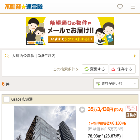
大町西公園駅
｜
築9年以内
この検索条件を
変更する
保存する
6
件
Grace広瀬通
35
3,430
万
円
[税込]
2
6,180
(＋管理費等
万
円
)
[坪単価 約1.5万円/坪]
78.93m² (23.87坪)
|