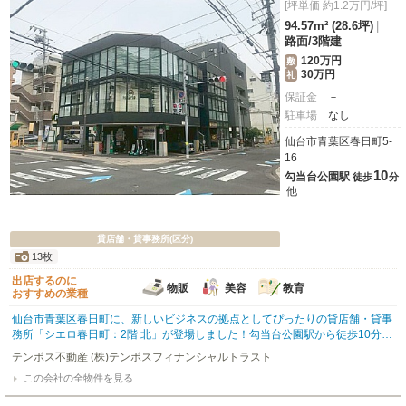
[坪単価 約1.2万円/坪]
94.57m² (28.6坪)
|
路面
/
3階建
120万円
敷
30万円
礼
保証金
－
駐車場
なし
仙台市青葉区春日町5-
16
10
勾当台公園駅
徒歩
分
他
貸店舗・貸事務所(区分)
13枚
出店するのに
物販
美容
教育
おすすめの業種
仙台市青葉区春日町に、新しいビジネスの拠点としてぴったりの貸店舗・貸事
務所「シエロ春日町：2階 北」が登場しました！勾当台公園駅から徒歩10分、
複数路線が利用できるため、お客様もスタッフの方もアクセスしやすいのが嬉
テンポス不動産 (株)テンポスフィナンシャルトラスト
しいポイントです。広々とした94.57㎡の空間は、スケルトン仕様なので、お
この会社の全物件を見る
客様の理想を形にする自由な内装が叶います。前面ガラス張りで明るく開放的
な雰囲気は、お店やオフィスの顔として抜群の視認性を誇ります。デザイナー