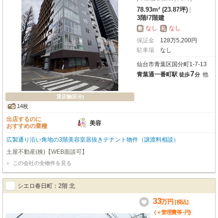
78.93m² (23.87坪)
|
3階
/
7階建
なし
なし
敷
礼
保証金
128
万
5,200
円
駐車場
なし
仙台市青葉区国分町1-7-13
7
青葉通一番町駅
他
徒歩
分
貸店舗(区分)
14枚
出店するのに
美容
おすすめの業種
広製通り沿い角地の3階美容室居抜きテナント物件（譲渡料相談）
土屋不動産(株)【WEB面談可】
この会社の全物件を見る
シエロ春日町：2階 北
33
万
円
[税込]
-
(＋管理費等
円
)