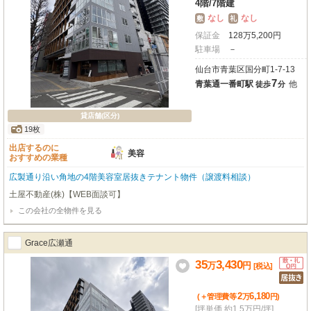
4階
/
7階建
なし
なし
敷
礼
保証金
128
万
5,200
円
駐車場
－
仙台市青葉区国分町1-7-13
7
青葉通一番町駅
他
徒歩
分
貸店舗(区分)
19枚
出店するのに
美容
おすすめの業種
広製通り沿い角地の4階美容室居抜きテナント物件（譲渡料相談）
土屋不動産(株)【WEB面談可】
この会社の全物件を見る
Grace広瀬通
35
3,430
万
円
[税込]
2
6,180
(＋管理費等
万
円
)
[坪単価 約1.5万円/坪]