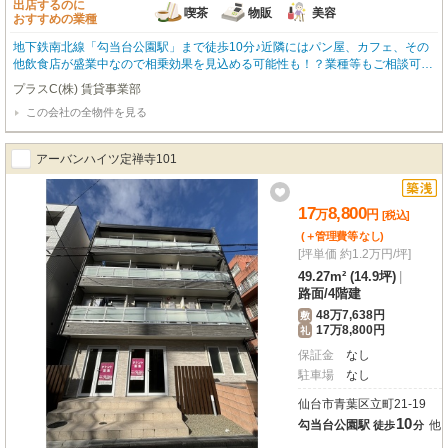
出店するのに
喫茶
物販
美容
おすすめの業種
地下鉄南北線「勾当台公園駅」まで徒歩10分♪近隣にはパン屋、カフェ、その
他飲食店が盛業中なので相乗効果を見込める可能性も！？業種等もご相談可能
ですので、是非一度ご内見を！軽飲食店・テイクアウト専門店等歓迎です！リ
プラスC(株) 賃貸事業部
ラクゼーション系の店舗、アパレルショップなどにもオススメ！
この会社の全物件を見る
アーバンハイツ定禅寺101
17
8,800
万
円
[税込]
(＋管理費等
なし
)
[坪単価 約1.2万円/坪]
49.27m² (14.9坪)
|
路面
/
4階建
48万7,638円
敷
17万8,800円
礼
保証金
なし
駐車場
なし
仙台市青葉区立町21-19
10
勾当台公園駅
他
徒歩
分