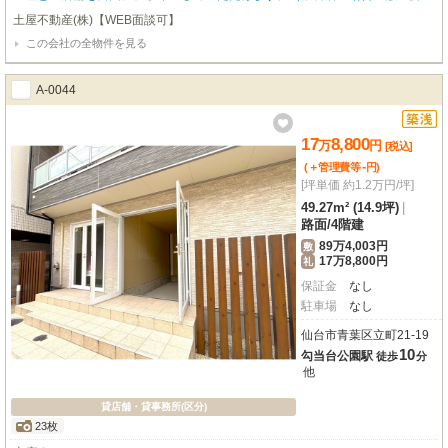
談）幹線道路沿いの立地で視認性も高く、集客にも期待が持てます。仙台市営
土屋不動産(株)【WEB面談可】
地下鉄「青葉通一番町駅」まで徒歩7分、「広瀬通駅」まで徒歩8分と、複数路
この会社の全物件を見る
線が利用できる便利なアクセスも魅力。
A-0044
17
8,800
万
円
[税込]
-
(＋管理費等
円
)
[坪単価 約1.2万円/坪]
49.27m² (14.9坪)
|
路面
/
4階建
89万4,003円
敷
17万8,800円
礼
保証金
なし
駐車場
なし
仙台市青葉区立町21-19
10
勾当台公園駅
徒歩
分
他
貸店舗・貸事務所(区分)
23枚