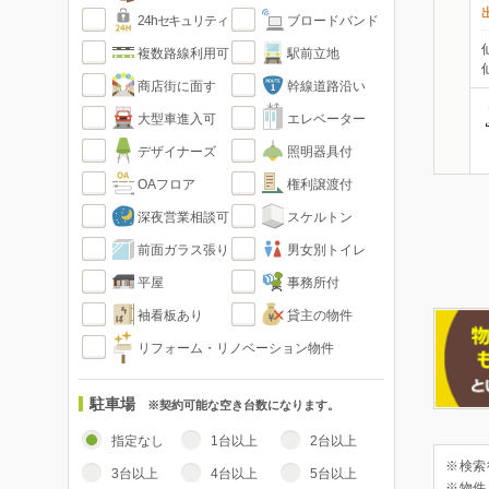
24hセキュリティ
ブロードバンド
複数路線利用可
駅前立地
商店街に面す
幹線道路沿い
大型車進入可
エレベーター
デザイナーズ
照明器具付
OAフロア
権利譲渡付
深夜営業相談可
スケルトン
前面ガラス張り
男女別トイレ
平屋
事務所付
袖看板あり
貸主の物件
リフォーム・リノベーション物件
駐車場
※契約可能な空き台数になります。
指定なし
1台以上
2台以上
※検索
3台以上
4台以上
5台以上
※物件