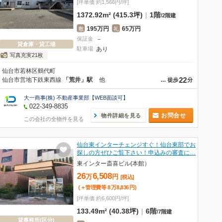
[坪単価 約1,566円/坪]
1372.92m² (415.3坪)
|
1階
/
2階建
195万円
65万円
敷
礼
保証金
－
貸倉庫・貸工場
駐車場
あり
写真充実21枚
仙台市若林区鶴代町
22
仙台市営地下鉄東西線
「荒井」駅
他
…
徒歩
分
大一商事(株) 不動産事業部【WEB面談可】
022-349-8835
お問合せ
物件詳細を見る
この会社の全物件を見る
仙台東インターチェンジすぐ！仙台東部でお
探しの方ぜひご覧下さい！申込みの審査に…
東インター斎喜ビル(本館）
26
6,508
万
円
[税込]
(＋管理費等
8
万
8,836
円
)
[坪単価 約6,600円/坪]
133.49m² (40.38坪)
|
6階
/
7階建
貸事務所(区分)