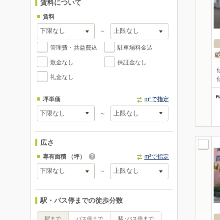
賃料について
賃料
～
管理費・共益費込
駐車場料金込
敷金なし
保証金なし
礼金なし
坪単価
m²で指定
～
広さ
専有面積
（坪）
m²で指定
～
駅・バス停までの徒歩分数
駅まで
バス停まで
駅･バス停まで