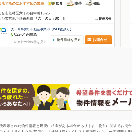
出店するのにおすすめの業種
飲食
喫茶
物販
仙台市若林区六丁の目中町15-25
8
仙台市営地下鉄東西線
「六丁の目」駅
他
…
徒歩
分
大一商事(株) 不動産事業部【WEB面談可】
022-349-8835
お問合せ
物件詳細を見る
この会社の全物件を見る
後表示された物件情報と現況に相違がある場合があります。物件に関するお問合
ごとの「見られた数(PV数)」「検討人数(マイリスト追加数)」は、一定期間の