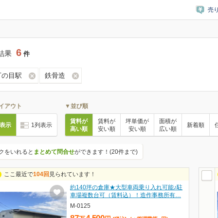
売
6
結果
件
丁の目駅
鉄骨造
イアウト
▼並び順
賃料が
賃料が
坪単価が
面積が
列表示
1列表示
新着順
高い順
安い順
安い順
広い順
クをいれると
まとめて問合せ
ができます！(20件まで)
ここ最近で
104回
見られています！
約140坪の倉庫★大型車両乗り入れ可能♪駐
車場複数台可（賃料込）！造作事務所有…
M-0125