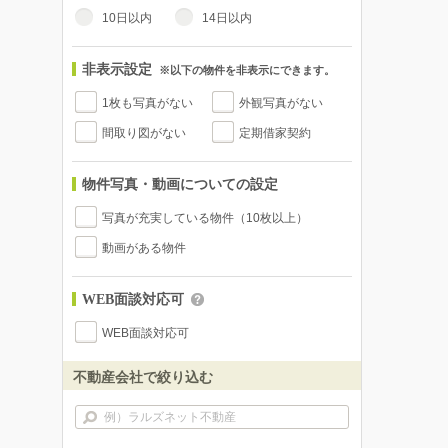
10日以内
14日以内
非表示設定
※以下の物件を非表示にできます。
1枚も写真がない
外観写真がない
間取り図がない
定期借家契約
物件写真・動画についての設定
写真が充実している物件（10枚以上）
動画がある物件
WEB面談対応可
WEB面談対応可
不動産会社で絞り込む