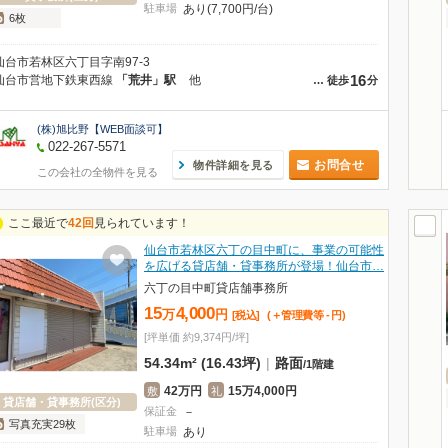
駐車場
あり(7,700円/台)
6枚
仙台市若林区六丁目字南97-3
16
仙台市営地下鉄東西線
「荒井」駅
他
…
徒歩
分
(株)旭比野【WEB面談可】
022-267-5571
お問合せ
物件詳細を見る
この会社の全物件を見る
ここ最近で
42回
見られています！
仙台市若林区六丁の目中町に、事業の可能性
を広げる貸店舗・貸事務所が登場！仙台市…
六丁の目中町貸店舗事務所
15
4,000
万
円
[税込]
(＋管理費等
-
円
)
[坪単価 約9,374円/坪]
54.34m² (16.43坪)
|
路面
/
1階建
42万円
15万4,000円
敷
礼
貸店舗・貸事務所(区分)
保証金
－
写真充実29枚
駐車場
あり