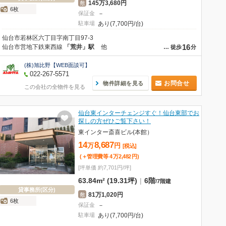
145万3,680円
敷
6枚
保証金
－
駐車場
あり(7,700円/台)
仙台市若林区六丁目字南丁目97-3
16
仙台市営地下鉄東西線
「荒井」駅
他
…
徒歩
分
(株)旭比野【WEB面談可】
022-267-5571
お問合せ
物件詳細を見る
この会社の全物件を見る
仙台東インターチェンジすぐ！仙台東部でお
探しの方ぜひご覧下さい！
東インター斎喜ビル(本館）
14
8,687
万
円
[税込]
(＋管理費等
4
万
2,482
円
)
[坪単価 約7,701円/坪]
63.84m² (19.31坪)
|
6階
/
7階建
貸事務所(区分)
81万1,020円
敷
6枚
保証金
－
駐車場
あり(7,700円/台)