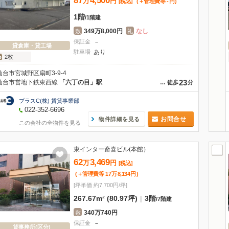
87
4,500
万
円
[税込]
(＋管理費等
-
円
)
1階
/
1階建
349万8,000円
なし
敷
礼
保証金
－
貸倉庫・貸工場
駐車場
あり
2枚
仙台市宮城野区扇町3-9-4
23
仙台市営地下鉄東西線
「六丁の目」駅
…
徒歩
分
プラスC(株) 賃貸事業部
022-352-6696
お問合せ
物件詳細を見る
この会社の全物件を見る
東インター斎喜ビル(本館）
62
3,469
万
円
[税込]
(＋管理費等
17
万
8,134
円
)
[坪単価 約7,700円/坪]
267.67m² (80.97坪)
|
3階
/
7階建
340万740円
敷
保証金
－
貸事務所(区分)