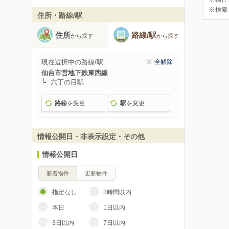
※検索
住所・路線/駅
住所
路線/駅
から探す
から探す
現在選択中の路線/駅
全解除
仙台市営地下鉄東西線
六丁の目駅
路線
を変更
駅
を変更
情報公開日・非表示設定・その他
情報公開日
新着物件
更新物件
指定なし
3時間以内
本日
1日以内
3日以内
7日以内