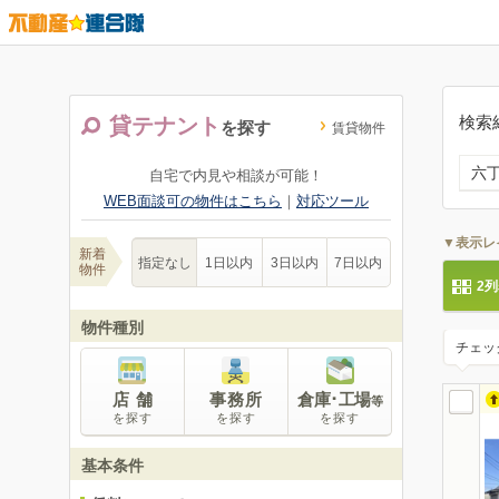
検索
貸テナント
を探す
賃貸物件
六
自宅で内見や相談が可能！
WEB面談可の物件はこちら
｜
対応ツール
▼表示レ
新着
指定なし
1日以内
3日以内
7日以内
物件
2
物件種別
チェッ
店 舗
事務所
倉庫･工場
等
を探す
を探す
を探す
基本条件