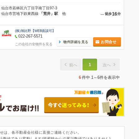
仙台市若林区六丁目字南丁目97-3
16
仙台市営地下鉄東西線
「荒井」駅
他
…
徒歩
分
(株)旭比野【WEB面談可】
022-267-5571
お問合せ
物件詳細を見る
この会社の全物件を見る
1
前へ
次へ
6
件中
1～6件
を表示中
せは、各不動産会社様に直接ご連絡ください。
集計数値であり変動します(掲載時からの累計数値ではありません)。