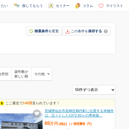
りたい
探してもらう
セミナー
コラム
マイリスト
検索条件
を変更
この条件を
保存する
築年数が
住所別
その他
新しい順
ここ最近で
140回
見られています！
宮城県仙台市若林区鶴代町に位置する本物件
は、広々とした1372.92㎡の専有面…
65
万
円
[税込]
(＋管理費等
-
円
)