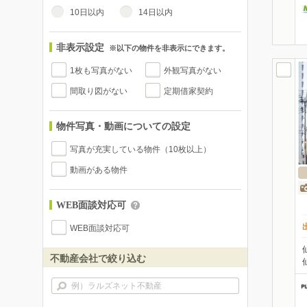
10日以内
14日以内
非表示設定
※以下の物件を非表示にできます。
1枚も写真がない
外観写真がない
間取り図がない
定期借家契約
物件写真・動画についての設定
写真が充実している物件（10枚以上）
動画がある物件
WEB面談対応可
WEB面談対応可
不動産会社で絞り込む