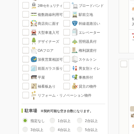
24hセキュリティ
ブロードバンド
複数路線利用可
駅前立地
商店街に面す
幹線道路沿い
大型車進入可
エレベーター
デザイナーズ
照明器具付
OAフロア
権利譲渡付
深夜営業相談可
スケルトン
前面ガラス張り
男女別トイレ
平屋
事務所付
袖看板あり
貸主の物件
リフォーム・リノベーション物件
駐車場
※契約可能な空き台数になります。
指定なし
1台以上
2台以上
3台以上
4台以上
5台以上