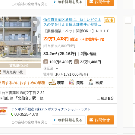
お問合せ
物件詳細を見る
この会社の全物件を見る
仙台市青葉区通町に、新しいビジネ
スの夢を叶える貸店舗物件が登場…
【業種相談・ペット関係OK！】ＮＯＩＥ北仙台 ２階(ノイエキタセンダイ) T202
22
1,408
万
円
[税込]
(＋管理費等
-
円
)
[坪単価 約8,800円/坪]
83.2m² (25.16坪)
|
2階
/
7階建
100万6,400円
22万1,408円
敷
礼
貸店舗(区分)
保証金
－
写真充実16枚
駐車場
あり(1万1,000円/台)
出店するのにおすすめの業種
喫茶
美容
医療
仙台市青葉区通町2丁目 2-32
8
JR仙山線
「北仙台」駅
他
…
徒歩
分
テンポス不動産 (株)テンポスフィナンシャルトラスト
03-3525-4070
お問合せ
物件詳細を見る
この会社の全物件を見る