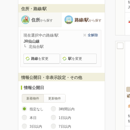
住所・路線/駅
住所
路線/駅
から探す
から探す
現在選択中の路線/駅
全解除
JR仙山線
北仙台駅
路線
を変更
駅
を変更
情報公開日・非表示設定・その他
情報公開日
新着物件
更新物件
指定なし
3時間以内
本日
1日以内
3日以内
7日以内