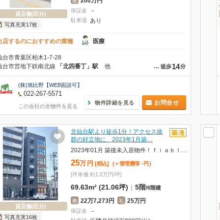
200万円
敷
保証金
－
貸店舗(区分)
駐車場
あり
写真充実17枚
出店するのにおすすめの業種
医療
仙台市青葉区柏木1-7-28
14
仙台市営地下鉄南北線
「北四番丁」駅
他
…
徒歩
分
(株)旭比野【WEB面談可】
022-267-5571
お問合せ
物件詳細を見る
この会社の全物件を見る
北仙台駅より徒歩1分！アクセス抜
群の好立地に、2023年1月築…
2023年01月 築後未入居物件！ｆｉａｂｌｅ北仙台(フィアブルキタセンダイ) 部屋番号：5階
25
万
円
[税込]
(＋管理費等
-
円
)
[坪単価 約1.2万円/坪]
69.63m² (21.06坪)
|
5階
/
6階建
22万7,273円
25万円
敷
礼
貸店舗(区分)
保証金
－
写真充実16枚