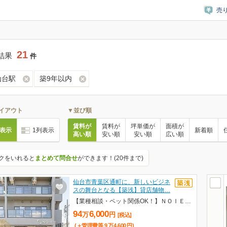
売
21
結果
件
仙台駅
築9年以内
イアウト
▼並び順
賃料が
賃料が
坪単価が
面積が
列表示
1列表示
新着順
高い順
安い順
安い順
広い順
クをいれると
まとめて問合せ
ができます！(20件まで)
仙台市青葉区通町に、新しいビジネ
スの舞台となる【築浅】貸店舗物…
【業種相談・ペット関係OK！】ＮＯＩＥ北仙台 1階・2階 T101・T201・T202
94
6,000
万
円
[税込]
(＋管理費等
9
万
4,600
円
)