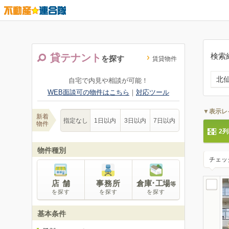
検索
貸テナント
を探す
賃貸物件
北
自宅で内見や相談が可能！
WEB面談可の物件はこちら
｜
対応ツール
▼表示レ
新着
指定なし
1日以内
3日以内
7日以内
物件
2
物件種別
チェッ
店 舗
事務所
倉庫･工場
等
を探す
を探す
を探す
基本条件