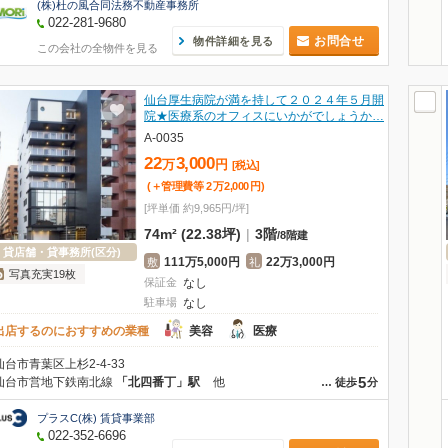
(株)杜の風合同法務不動産事務所
022-281-9680
お問合せ
物件詳細を見る
この会社の全物件を見る
仙台厚生病院が満を持して２０２４年５月開
院★医療系のオフィスにいかがでしょうか…
A-0035
22
3,000
万
円
[税込]
(＋管理費等
2
万
2,000
円
)
[坪単価 約9,965円/坪]
74m² (22.38坪)
|
3階
/
8階建
貸店舗・貸事務所(区分)
111万5,000円
22万3,000円
敷
礼
写真充実19枚
保証金
なし
駐車場
なし
出店するのにおすすめの業種
美容
医療
仙台市青葉区上杉2-4-33
5
仙台市営地下鉄南北線
「北四番丁」駅
他
…
徒歩
分
プラスC(株) 賃貸事業部
022-352-6696