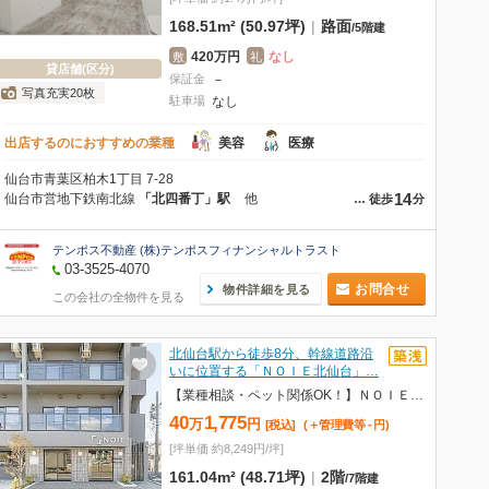
168.51m² (50.97坪)
|
路面
/
5階建
420万円
なし
敷
礼
貸店舗(区分)
保証金
－
写真充実20枚
駐車場
なし
出店するのにおすすめの業種
美容
医療
仙台市青葉区柏木1丁目 7-28
14
仙台市営地下鉄南北線
「北四番丁」駅
他
…
徒歩
分
テンポス不動産 (株)テンポスフィナンシャルトラスト
03-3525-4070
お問合せ
物件詳細を見る
この会社の全物件を見る
北仙台駅から徒歩8分、幹線道路沿
いに位置する「ＮＯＩＥ北仙台」…
【業種相談・ペット関係OK！】ＮＯＩＥ北仙台 2階(ノイエキタセンダイ) T201・T202
40
1,775
万
円
[税込]
(＋管理費等
-
円
)
[坪単価 約8,249円/坪]
161.04m² (48.71坪)
|
2階
/
7階建