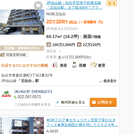
JR仙山線・仙台市営地下鉄南北線
「北仙台駅」まで徒歩8分！アク…
NOIE北仙台
22
220
万
円
[税込]
(＋管理費等
-
円
)
[坪単価 約1.2万円/坪]
60.17m² (18.2坪)
|
路面
/
7階建
100万1,000円
22万220円
敷
礼
貸店舗・貸事務所(区分)
保証金
－
写真充実16枚
駐車場
あり(1万1,000円/台)
出店するのにおすすめの業種
美容
医療
教育
仙台市青葉区通町2丁目2番32号
8
JR仙山線
「北仙台」駅
…
徒歩
分
(株)旭比野【WEB面談可】
022-267-5571
お問合せ
物件詳細を見る
この会社の全物件を見る
★OAフロア★セキュリティ充実で安心なオ
フィス★厚生病院が満を持して２０２４年…
A-0035