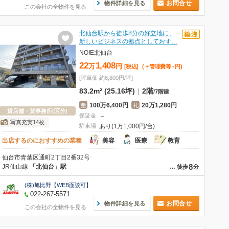
お問合せ
物件詳細を見る
この会社の全物件を見る
北仙台駅から徒歩8分の好立地に、
新しいビジネスの拠点としておす…
NOIE北仙台
22
1,408
万
円
[税込]
(＋管理費等
-
円
)
[坪単価 約8,800円/坪]
83.2m² (25.16坪)
|
2階
/
7階建
100万6,400円
20万1,280円
敷
礼
貸店舗・貸事務所(区分)
保証金
－
写真充実14枚
駐車場
あり(1万1,000円/台)
出店するのにおすすめの業種
美容
医療
教育
仙台市青葉区通町2丁目2番32号
8
JR仙山線
「北仙台」駅
…
徒歩
分
(株)旭比野【WEB面談可】
022-267-5571
お問合せ
物件詳細を見る
この会社の全物件を見る