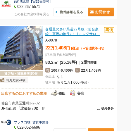
(株)旭比野【WEB面談可】
022-267-5571
お問合せ
物件詳細を見る
この会社の全物件を見る
交通量の多い県道22号線（仙台泉
線）至近の物件♪トリミングサロ…
A-0078
22
1,408
万
円
[税込]
(＋管理費等
-
円
)
[坪単価 約8,800円/坪]
83.2m² (25.16坪)
|
2階
/
7階建
100万6,400円
22万1,408円
敷
礼
貸店舗・貸事務所(区分)
保証金
なし
写真充実24枚
駐車場
あり(1万1,000円/台)
出店するのにおすすめの業種
物販
美容
仙台市青葉区通町2-2-32
8
JR仙山線
「北仙台」駅
他
…
徒歩
分
プラスC(株) 賃貸事業部
022-352-6696