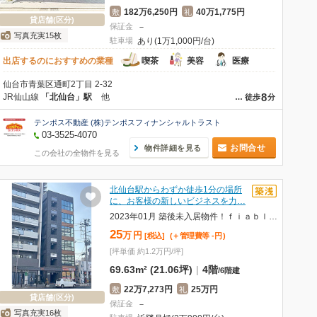
182万6,250円
40万1,775円
敷
礼
貸店舗(区分)
保証金
－
写真充実15枚
駐車場
あり(1万1,000円/台)
出店するのにおすすめの業種
喫茶
美容
医療
仙台市青葉区通町2丁目 2-32
8
JR仙山線
「北仙台」駅
他
…
徒歩
分
テンポス不動産 (株)テンポスフィナンシャルトラスト
03-3525-4070
お問合せ
物件詳細を見る
この会社の全物件を見る
北仙台駅からわずか徒歩1分の場所
に、お客様の新しいビジネスを力…
2023年01月 築後未入居物件！ｆｉａｂｌｅ北仙台(フィアブルキタセンダイ) 部屋番号：4階
25
万
円
[税込]
(＋管理費等
-
円
)
[坪単価 約1.2万円/坪]
69.63m² (21.06坪)
|
4階
/
6階建
22万7,273円
25万円
敷
礼
貸店舗(区分)
保証金
－
写真充実16枚