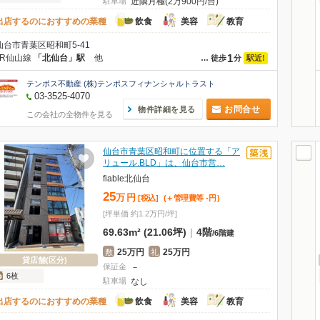
駐車場
近隣月極(2万900円/台)
出店するのにおすすめの業種
飲食
美容
教育
仙台市青葉区昭和町5-41
1
JR仙山線
「北仙台」駅
他
駅近!
…
徒歩
分
テンポス不動産 (株)テンポスフィナンシャルトラスト
03-3525-4070
お問合せ
物件詳細を見る
この会社の全物件を見る
仙台市青葉区昭和町に位置する「ア
リュール.BLD」は、仙台市営…
fiable北仙台
25
万
円
[税込]
(＋管理費等
-
円
)
[坪単価 約1.2万円/坪]
69.63m² (21.06坪)
|
4階
/
6階建
25万円
25万円
敷
礼
貸店舗(区分)
保証金
－
6枚
駐車場
なし
出店するのにおすすめの業種
飲食
美容
教育