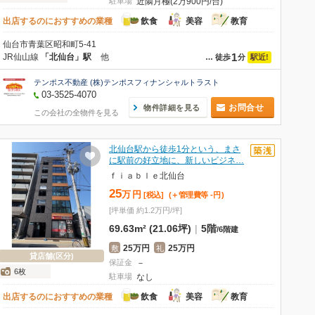
駐車場
近隣月極(2万900円/台)
出店するのにおすすめの業種
飲食
美容
教育
仙台市青葉区昭和町5-41
1
JR仙山線
「北仙台」駅
他
駅近!
…
徒歩
分
テンポス不動産 (株)テンポスフィナンシャルトラスト
03-3525-4070
お問合せ
物件詳細を見る
この会社の全物件を見る
北仙台駅から徒歩1分という、まさ
に駅前の好立地に、新しいビジネ…
ｆｉａｂｌｅ北仙台
25
万
円
[税込]
(＋管理費等
-
円
)
[坪単価 約1.2万円/坪]
69.63m² (21.06坪)
|
5階
/
6階建
25万円
25万円
敷
礼
貸店舗(区分)
保証金
－
6枚
駐車場
なし
出店するのにおすすめの業種
飲食
美容
教育