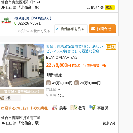
仙台市青葉区昭和町5-41
1
JR仙山線
「北仙台」駅
駅近!
…
徒歩
分
(株)旭比野【WEB面談可】
022-267-5571
お問合せ
物件詳細を見る
この会社の全物件を見る
仙台市青葉区堤通雨宮町に、新しい
ビジネスの舞台として最適な貸店…
BLANC AMAMIYA 2
22
8,800
万
円
[税込]
(＋管理費等
-
円
)
1階
/
2階建
41万6,000円
20万8,000円
敷
礼
保証金
－
貸店舗・貸事務所(区分)
駐車場
なし
2枚
出店するのにおすすめの業種
美容
教育
事務所
仙台市青葉区堤通雨宮町
7
JR仙山線
「北仙台」駅
…
徒歩
分