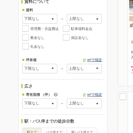
賃料について
賃料
～
管理費・共益費込
駐車場料金込
敷金なし
保証金なし
礼金なし
坪単価
m²で指定
～
広さ
専有面積
（坪）
m²で指定
～
駅・バス停までの徒歩分数
駅まで
バス停まで
駅･バス停まで