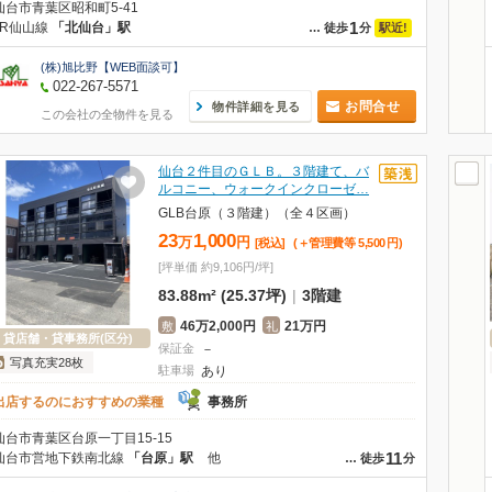
仙台市青葉区昭和町5-41
1
JR仙山線
「北仙台」駅
駅近!
…
徒歩
分
(株)旭比野【WEB面談可】
022-267-5571
お問合せ
物件詳細を見る
この会社の全物件を見る
仙台２件目のＧＬＢ。３階建て、バ
ルコニー、ウォークインクローゼ…
GLB台原（３階建）（全４区画）
23
1,000
万
円
[税込]
(＋管理費等
5,500
円
)
[坪単価 約9,106円/坪]
83.88m² (25.37坪)
|
3階建
46万2,000円
21万円
敷
礼
貸店舗・貸事務所(区分)
保証金
－
写真充実28枚
駐車場
あり
出店するのにおすすめの業種
事務所
仙台市青葉区台原一丁目15-15
11
仙台市営地下鉄南北線
「台原」駅
他
…
徒歩
分