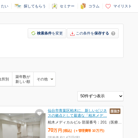
りたい
探してもらう
セミナー
コラム
マイリスト
検索条件
を変更
この条件を
保存する
築年数が
住所別
その他
新しい順
仙台市青葉区柏木に、新しいビジネ
スの拠点として最適な「柏木メデ…
柏木メディカルビル 部屋番号：201（医療系テナント居抜き物件！）
70
万
円
[税込]
(＋管理費等
10
万
円
)
[坪単価 約1.4万円/坪]