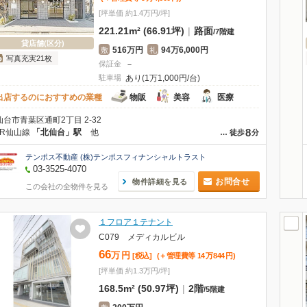
[坪単価 約1.4万円/坪]
221.21m² (66.91坪)
|
路面
/
7階建
貸店舗(区分)
516万円
94万6,000円
敷
礼
写真充実21枚
保証金
－
駐車場
あり(1万1,000円/台)
出店するのにおすすめの業種
物販
美容
医療
仙台市青葉区通町2丁目 2-32
8
JR仙山線
「北仙台」駅
他
…
徒歩
分
テンポス不動産 (株)テンポスフィナンシャルトラスト
03-3525-4070
お問合せ
物件詳細を見る
この会社の全物件を見る
１フロア１テナント
C079 メディカルビル
66
万
円
[税込]
(＋管理費等
14
万
844
円
)
[坪単価 約1.3万円/坪]
168.5m² (50.97坪)
|
2階
/
5階建