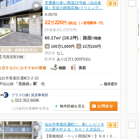
交通量の多い県道22号線（仙台泉
線）至近の路面店舗♪トリミング…
A-0078
22
220
万
円
[税込]
(＋管理費等
-
円
)
[坪単価 約1.2万円/坪]
60.17m² (18.2坪)
|
路面
/
7階建
100万1,000円
22万220円
敷
礼
貸店舗・貸事務所(区分)
保証金
なし
写真充実19枚
駐車場
あり(1万1,000円/台)
出店するのにおすすめの業種
物販
美容
仙台市青葉区通町2-2-32
8
JR仙山線
「北仙台」駅
他
…
徒歩
分
プラスC(株) 賃貸事業部
022-352-6696
お問合せ
物件詳細を見る
この会社の全物件を見る
仙台市青葉区通町に、新しいビジネ
スの夢を叶える「ＮＯＩＥ北仙台…
【業種相談・ペット関係OK！】ＮＯＩＥ北仙台 1階(ノイエキタセンダイ) T101