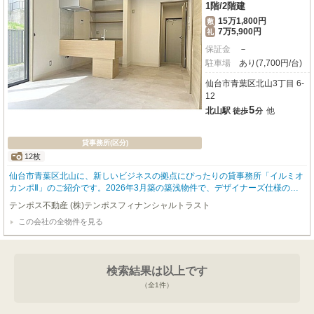
1階
/
2階建
15万1,800円
敷
7万5,900円
礼
保証金
－
駐車場
あり(7,700円/台)
仙台市青葉区北山3丁目 6-
12
5
北山駅
他
徒歩
分
貸事務所(区分)
12枚
仙台市青葉区北山に、新しいビジネスの拠点にぴったりの貸事務所「イルミオ
カンポⅡ」のご紹介です。2026年3月築の築浅物件で、デザイナーズ仕様のお
しゃれな空間が魅力。JR仙山線「北山」駅から徒歩5分と、毎日の通勤もスム
テンポス不動産 (株)テンポスフィナンシャルトラスト
ーズな立地です。広々とした34.57㎡の空間には、エアコンや照明器具が完備
この会社の全物件を見る
され、インターネット使用料が無料なのも大きな魅力。初期費用を抑えなが
ら、快適なビジネス環境をすぐにスタートできます。周辺にはコンビニやホー
ムセンター、スーパーが充実しており、日々のビジネスライフを力強くサポー
トしてくれるでしょう。駐車場も1台分ご用意できますので、お車でのアクセ
検索結果は以上です
スも安心です。新しいスタートにふさわしい、洗練されたオフィスで、あなた
のビジネスを大きく飛躍させませんか？ぜひ一度、現地でこの魅力的な空間を
（全
1
件）
ご体感ください。お問い合わせをお待ちしております。