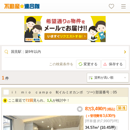
国見駅
｜
築9年以内
この検索条件を
変更する
保存する
1
件
ｉｌ ｍｉｏ ｃａｍｐｏ Ⅱ(イルミオカンポ ツー) 部屋番号：05
ここ最近で
72回
見られ、
1人
が検討中！
8
3,490
万
円
[税込]
3,630
(＋管理費等
円
)
[坪単価 約7,990円/坪]
34.57m² (10.45坪)
|