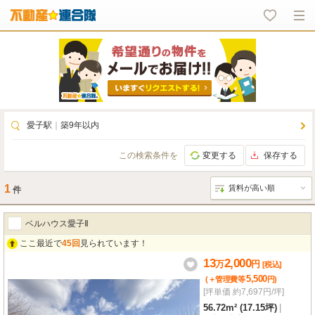
愛子駅
｜
築9年以内
この検索条件を
変更する
保存する
1
件
ベルハウス愛子Ⅱ
ここ最近で
45回
見られています！
13
2,000
万
円
[税込]
5,500
(＋管理費等
円
)
[坪単価 約7,697円/坪]
56.72m² (17.15坪)
|