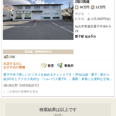
2階
/
2階建
36万円
12万円
敷
礼
保証金
－
駐車場
あり(5,500円/台)
仙台市青葉区愛子中央6-3-
19
5
愛子駅
徒歩
分
貸店舗・貸事務所(区分)
13枚
出店するのに
教育
事務所
おすすめの業種
愛子中央で新しいビジネスを始めるチャンスです！JR仙山線「愛子」駅から
徒歩5分とアクセス良好な「ベルハウス愛子Ⅱ」。通勤・来客にも便利な立地が
魅力です。室内にトイレ、流し台あり。周辺にはコンビニやスーパー、銀行、
(株)旭比野【WEB面談可】
郵便局などが揃い、日々の業務や生活をサポートしてくれます。広々とした5
この会社の全物件を見る
6.72㎡の空間は、教育・スクールや事務所として理想的。エアコン完備で、快
適な環境で業務に集中していただけます。詳細はお気軽にお問い合わせくださ
い。この機会に、愛子中央であなたの夢を実現しませんか？
検索結果は以上です
（全
1
件）