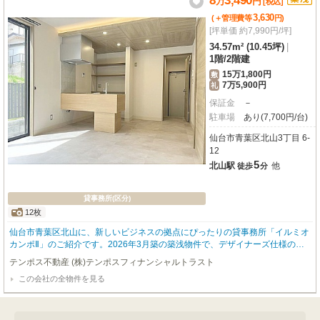
8
3,490
万
円
い。
[税込]
3,630
(＋管理費等
円
)
[坪単価 約7,990円/坪]
34.57m² (10.45坪)
|
1階
/
2階建
15万1,800円
敷
7万5,900円
礼
保証金
－
駐車場
あり(7,700円/台)
仙台市青葉区北山3丁目 6-
12
5
北山駅
他
徒歩
分
貸事務所(区分)
12枚
仙台市青葉区北山に、新しいビジネスの拠点にぴったりの貸事務所「イルミオ
カンポⅡ」のご紹介です。2026年3月築の築浅物件で、デザイナーズ仕様のお
しゃれな空間が魅力。JR仙山線「北山」駅から徒歩5分と、毎日の通勤もスム
テンポス不動産 (株)テンポスフィナンシャルトラスト
ーズな立地です。広々とした34.57㎡の空間には、エアコンや照明器具が完備
この会社の全物件を見る
され、インターネット使用料が無料なのも大きな魅力。初期費用を抑えなが
ら、快適なビジネス環境をすぐにスタートできます。周辺にはコンビニやホー
ムセンター、スーパーが充実しており、日々のビジネスライフを力強くサポー
トしてくれるでしょう。駐車場も1台分ご用意できますので、お車でのアクセ