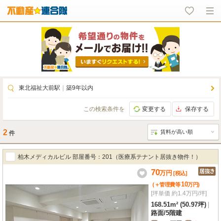
東北福祉大前駅
｜
築9年以内
この検索条件を
変更する
保存する
2
件
柏木メディカルビル 部屋番号：201（医療系テナント居抜き物件！）
70
万
円
[税込]
10
(＋管理費等
万
円
)
[坪単価 約1.4万円/坪]
168.51m² (50.97坪)
|
路面
/
5階建