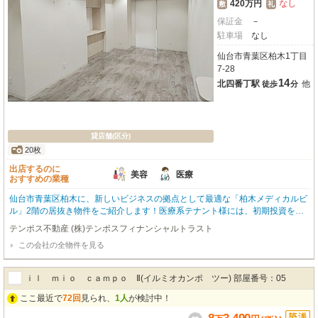
420万円
なし
敷
礼
保証金
－
駐車場
なし
仙台市青葉区柏木1丁目
7-28
14
北四番丁駅
他
徒歩
分
貸店舗(区分)
20枚
出店するのに
美容
医療
おすすめの業種
仙台市青葉区柏木に、新しいビジネスの拠点として最適な「柏木メディカルビ
ル」2階の居抜き物件をご紹介します！医療系テナント様には、初期投資を抑
えてスムーズな開業が叶う、大変魅力的な一室です。広々とした168.51㎡の空
テンポス不動産 (株)テンポスフィナンシャルトラスト
間は、1フロア1テナントの角部屋で、プライバシーを確保しながらゆったりと
この会社の全物件を見る
ご利用いただけます。エアコンやエレベーターなど、充実の設備も嬉しいポイ
ント。路面店で商店街に面し、幹線道路沿いという抜群の立地は、集客力にも
期待が持てます。近隣には複数の病院やコンビニ、スーパー、保育園などがあ
ｉｌ ｍｉｏ ｃａｍｐｏ Ⅱ(イルミオカンポ ツー) 部屋番号：05
り、地域の方々にとって利便性の高い場所です。仙台市営地下鉄南北線「北四
番丁駅」まで徒歩14分。美容・健康・介護、医療の分野で新たな一歩を踏み出
ここ最近で
72回
見られ、
1人
が検討中！
す皆様を応援する、理想的な環境がここにあります。ぜひ一度ご内覧くださ