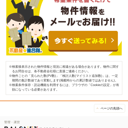
※検索後表示された物件情報と現況に相違がある場合があります。物件に関す
るお問合せは、各不動産会社様に直接ご連絡ください。
※物件ごとの「見られた数(PV数)」「検討人数(マイリスト追加数)」は、一定
期間の集計数値であり変動します(掲載時からの累計数値ではありません)。
※検索条件保存・読込機能を利用するには、ブラウザの「Cookieの設定」が有
効になっている必要があります。
ページの先頭へ