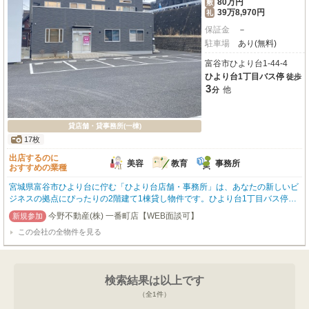
80万円
敷
39万8,970円
礼
保証金
－
駐車場
あり(無料)
富谷市ひより台1-44-4
ひより台1丁目バス停
徒歩
3
他
分
貸店舗・貸事務所(一棟)
17枚
出店するのに
美容
教育
事務所
おすすめの業種
宮城県富谷市ひより台に佇む「ひより台店舗・事務所」は、あなたの新しいビ
ジネスの拠点にぴったりの2階建て1棟貸し物件です。ひより台1丁目バス停ま
で徒歩3分と、お客様やスタッフのアクセスにも便利な立地。広々とした専有
今野不動産(株) 一番町店【WEB面談可】
面積196.0㎡は、多様なビジネス展開を可能にします。さらに、無料駐車場を7
この会社の全物件を見る
台完備しているので、お車でのご来店に便利。エアコンや照明器具、給排水設
備が整い、24時間利用可能なので、時間にとらわれずにビジネスに集中してい
ただけます。周辺にはドラッグストア（徒歩1分）やコンビニ（徒歩2分）があ
り、日々のちょっとした買い物にも困りません。美容・健康・介護、教育・ス
検索結果は以上です
クール、事務所など、幅広い業種におすすめのこの物件で、あなたの新しいビ
ジネスを始めてみませんか？
（全
1
件）