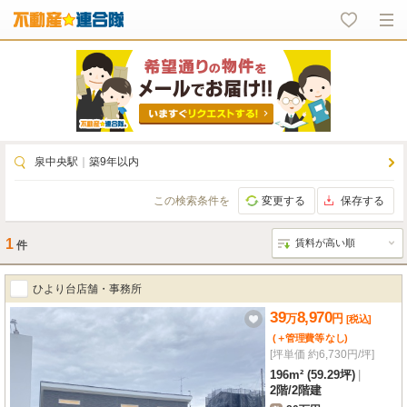
泉中央駅
｜
築9年以内
この検索条件を
変更する
保存する
1
件
ひより台店舗・事務所
39
8,970
万
円
[税込]
(＋管理費等
なし
)
[坪単価 約6,730円/坪]
196m² (59.29坪)
|
2階
/
2階建