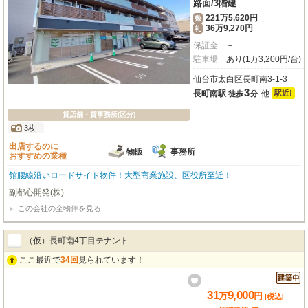
路面
/
3階建
221万5,620円
敷
36万9,270円
礼
保証金
－
駐車場
あり(1万3,200円/台)
仙台市太白区長町南3-1-3
3
長町南駅
他
駅近!
徒歩
分
貸店舗・貸事務所(区分)
3枚
出店するのに
物販
事務所
おすすめの業種
館腰線沿いロードサイド物件！大型商業施設、区役所至近！
副都心開発(株)
この会社の全物件を見る
（仮）長町南4丁目テナント
ここ最近で
34回
見られています！
31
9,000
万
円
[税込]