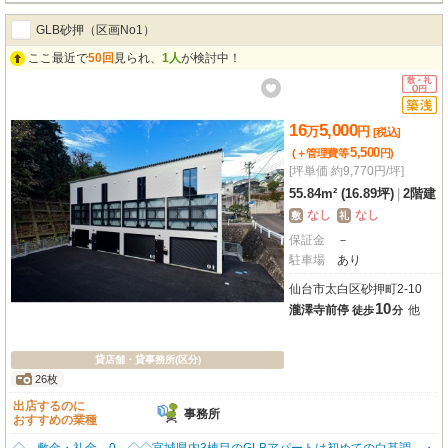
GLB砂押（区画No1）
ここ最近で
50回
見られ、
1人
が検討中！
16
5,000
万
円
[税込]
5,500
(＋管理費等
円
)
[坪単価 約9,770円/坪]
55.84m² (16.89坪)
|
2階建
なし
なし
敷
礼
保証金
－
駐車場
あり
仙台市太白区砂押町2-10
10
瀧澤寺前停
他
徒歩
分
貸店舗・貸事務所(区分)
26枚
出店するのに
事務所
おすすめの業種