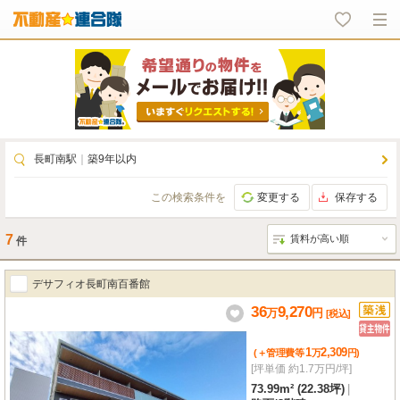
長町南駅
｜
築9年以内
この検索条件を
変更する
保存する
7
件
デサフィオ長町南百番館
36
9,270
万
円
[税込]
1
2,309
(＋管理費等
万
円
)
[坪単価 約1.7万円/坪]
73.99m² (22.38坪)
|