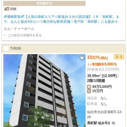
貸店舗(区分)
30枚
🌈価格変更🌈【人気の長町エリア☆駅徒歩３分の貸店舗】ＪＲ「長町駅」ま
で、なんと徒歩3分という魅力的な駅前店舗！地下鉄「長町駅」にも徒歩４
分、お客様にもスタッフ様にも大変アクセスしやすい好立地です🚃新築ならで
エム・ティーホーム
はの明るく清潔感あふれる空間は広々39.99㎡（約12坪）の２階角部屋。３面
この会社の全物件を見る
採光の明るい室内、バルコニーからの眺望も開放感があります🌳室内は壁クロ
スのみスケルトン仕様のため、お客様のこだわりを反映した自由な内装が可能
です✨ビルトインエアコン、照明器具、モニター付きインターホンあり◎長町
T-0026
駅前エリアならでは、周辺の商業施設も充実しており、集客も期待できる環境
です。この新しいビジネス拠点となる空間を、ぜひ一度ご自身の目でお確かめ
15
万
円
[税込]
ください。内覧のご希望、心よりお待ちしております！内覧ご希望やお問合せ
8,800
(＋管理費等
円
)
は【 エム・ティーホーム TEL022ｰ374ｰ5212】へ 問合せフォームやお電話で
[坪単価 約1.2万円/坪]
お気軽にご連絡ください📞✉ 小さな会社ならではのきめ細やかさで、納得の物
件との出逢えるよう全力でサポートします。 打てば響くようなフットワーク
39.99m² (12.09坪)
|
の軽さが強みです、どうぞお任せください！
2階
/
10階建
49万5,000円
敷
15万円
礼
保証金
なし
駐車場
なし
仙台市太白区長町5-12-
20
4
長町駅
他
徒歩
分