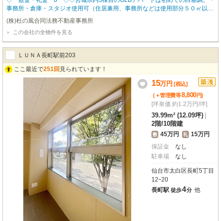
◇ 敷金・礼金 0 ◇◇宮城県内3棟目のGLBアパートは初めての白基調。・
事務所・倉庫・スタジオ使用可（住居兼用、事務所などは使用部分５０㎡以
下）・駐車場は2台有ります。（1台はガレージ外駐車）・住居兼事務所、2階
(株)杜の風合同法務不動産事務所
部分を住居使用してガレージを倉庫としての使用OK。・友人同士での使用O
この会社の全物件を見る
K。・ガレージは作業場など多目的に使用OK。DIY,カスタマイズOK。
ＬＵＮＡ長町駅前203
ここ最近で
251回
見られています！
15
万
円
[税込]
8,800
(＋管理費等
円
)
[坪単価 約1.2万円/坪]
39.99m² (12.09坪)
|
2階
/
10階建
45万円
15万円
敷
礼
保証金
なし
駐車場
なし
仙台市太白区長町5丁目
12ｰ20
4
長町駅
他
徒歩
分