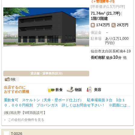
-
(＋管理費等
円
)
[坪単価 約1.5万円/坪]
71.74m² (21.7坪)
|
1階
/
3階建
174万円
29万円
敷
礼
保証金
－
駐車場
あり(1万1,000
円/台)
仙台市太白区長町南4-19
10
長町南駅
他
徒歩
分
貸店舗・貸事務所(区分)
8枚
出店するのに
飲食
物販
美容
おすすめの業種
重飲食可 スケルトン（天井・壁ボード仕上げ） 駐車場前面３台 1台１
０，０００円税別 プロパンガス 詳しくはお問合せ下さい！ ※図面にはト
イレがありますがご契約して頂くお部屋にはトイレはございません ※外観の
(株)旭比野【WEB面談可】
パーツはイメージです
この会社の全物件を見る
T-0026