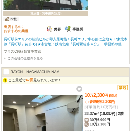
貸店舗・貸事務所(区分)
22枚
出店するのに
美容
事務所
おすすめの業種
長町駅前エリアの新築ビルが即入居可能！長町エリア中心部に立地★JR東北本
線『長町駅』徒歩3分★市営地下鉄南北線『長町駅徒歩４分』 学習塾や整
体・整骨院・ネイルやアイラッシュサロンなどにオススメ♪もちろんオフィス
プラスC(株) 賃貸事業部
としてのご利用も歓迎♪
この会社の全物件を見る
RAYON NAGAMACHIMINAMI
ここ最近で
47回
見られています！
10
2,300
万
円
[税込]
3,300
(＋管理費等
円
)
[坪単価 約1.0万円/坪]
33.37m² (10.09坪)
|
2階
30万6,900円
敷
10万2,300円
礼