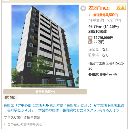
22
万
円
[税込]
8,800
(＋管理費等
円
)
[坪単価 約1.6万円/坪]
46.79m² (14.15坪)
|
2階
/
10階建
72万6,000円
敷
22万円
礼
保証金
なし
駐車場
なし
仙台市太白区長町5-12-
20
4
長町駅
他
徒歩
分
貸事務所(区分)
5枚
長町エリア中心部に立地★JR東北本線『長町駅』徒歩3分★市営地下鉄南北線
『長町駅徒歩４分』 学習塾や整体・整骨院などにオススメ♪もちろんオフィ
スとしてのご利用も歓迎♪
プラスC(株) 賃貸事業部
この会社の全物件を見る