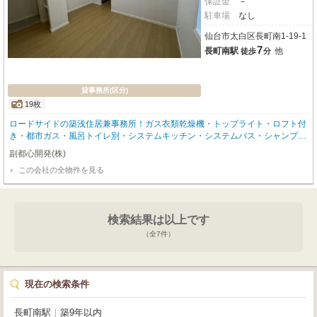
保証金
－
駐車場
なし
仙台市太白区長町南1-19-1
7
長町南駅
他
徒歩
分
貸事務所(区分)
19枚
ロードサイドの築浅住居兼事務所！ガス衣類乾燥機・トップライト・ロフト付
き・都市ガス・風呂トイレ別・システムキッチン・システムバス・シャンプー
ドレッサー・室内洗濯機置場・温水洗浄便座・照明器具・ＴＶモニターフォ
副都心開発(株)
ン・宅配ボックス・法人登記可（業種による）
この会社の全物件を見る
検索結果は以上です
（全
7
件）
現在の検索条件
長町南駅
｜
築9年以内