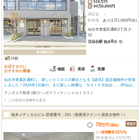
516万円
敷
94万6,000円
礼
保証金
－
駐車場
あり(1万1,000円/台)
仙台市青葉区通町2丁目 2-
32
8
北仙台駅
他
徒歩
分
貸店舗(区分)
21枚
出店するのに
物販
美容
医療
おすすめの業種
仙台市青葉区通町に、新しいビジネスの舞台となる【築浅】貸店舗物件が登場
しました！2024年1月築の、まだ新しい綺麗な「ＮＯＩＥ北仙台」。JR仙山
線・仙台市営地下鉄南北線「北仙台駅」から徒歩8分とアクセス便利な立地で
テンポス不動産 (株)テンポスフィナンシャルトラスト
す。広々とした221.21㎡の空間は、お客様の理想を形にするのにぴったり。な
この会社の全物件を見る
んと【業種相談・ペット関係OK！】なのが嬉しいポイント！小売・物販、美
容・健康・介護、医療など、幅広いビジネスに対応可能です。スケルトン渡し
ですので、内装は自由にデザインしていただけますよ。路面店で前面ガラス張
柏木メディカルビル 部屋番号：201（医療系テナント居抜き物件！）
り、幹線道路沿いという抜群の視認性も魅力。駐車場も7台分確保されてお
り、お客様にも安心してご来店いただけます。周辺には保育園、ドラッグスト
70
万
円
[税込]
ア、コンビニ、銀行、飲食店など生活利便施設が充実しており、集客にも期待
10
(＋管理費等
万
円
)
が持てますね。この場所で、あなたの新しい挑戦を始めてみませんか？
[坪単価 約1.4万円/坪]