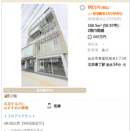
り、地域の方々にとって利便性の高い場所です。仙台市営地下鉄南北線「北四
番丁駅」まで徒歩14分。美容・健康・介護、医療の分野で新たな一歩を踏み出
66
万
円
[税込]
す皆様を応援する、理想的な環境がここにあります。ぜひ一度ご内覧くださ
14
844
(＋管理費等
万
円
)
い。
[坪単価 約1.3万円/坪]
168.5m² (50.97坪)
|
2階
/
5階建
200万円
敷
保証金
－
駐車場
あり
仙台市青葉区柏木1-7-28
14
北四番丁駅
他
徒歩
分
貸店舗(区分)
17枚
出店するのに
医療
おすすめの業種
１フロア１テナント
(株)旭比野【WEB面談可】
この会社の全物件を見る