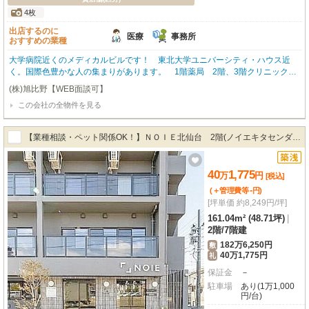
4枚
出店するのに
医療
事務所
おすすめの業種
大学病院近くのメディカルビルです！ 東北大学ユニバーシティ・ハウス近
く。国際色豊かな人の集まりがあります。 1階薬局 2階、3階クリニック向
け募集。クリニック区画はメゾネットタイプとなっており、２階を診療スペー
(株)旭比野【WEB面談可】
ス、３階を従業員休憩や備品スペースとして分けてご利用いただけます。また
この会社の全物件を見る
従業員専用の通用口を設けており、患者様との動線を分離することで効率かつ
快適な職場環境を実現します。スケルトン渡し。（内部仕上済渡しの場合はご
相談ください） ※事務所相談可本物件はメゾネットタイプです。テナントA
【業種相談・ペット関係OK！】ＮＯＩＥ北仙台 2階(ノイエキタセンダ
区画 北側 2階 75.6㎡ 3階 49.5㎡ 合計 125.1㎡A区画
イ) T201・T202
40
1,775
万
円
[税込]
-
(＋管理費等
円
)
[坪単価 約8,249円/坪]
161.04m² (48.71坪)
|
2階
/
7階建
182万6,250円
敷
40万1,775円
礼
保証金
－
駐車場
あり(1万1,000
円/台)