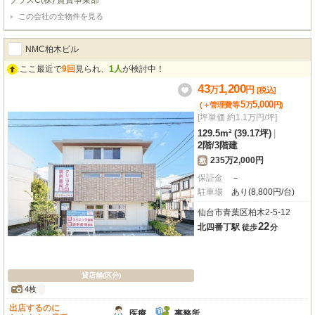
プラスC(株) 賃貸事業部
この会社の全物件を見る
NMC柏木ビル
ここ最近で
9回
見られ、
1人
が検討中！
43
1,200
万
円
[税込]
5
5,000
(＋管理費等
万
円
)
[坪単価 約1.1万円/坪]
129.5m² (39.17坪)
|
2階
/
3階建
235万2,000円
敷
保証金
－
駐車場
あり(8,800円/台)
仙台市青葉区柏木2-5-12
22
北四番丁駅
徒歩
分
貸店舗(区分)
4枚
出店するのに
医療
事務所