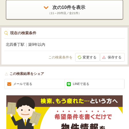
次の
10
件を表示
（
11～20
件目／全
21
件）
現在の検索条件
北四番丁駅
｜
築9年以内
この検索条件を
変更する
保存する
この検索結果をシェア
メールで送る
LINEで送る