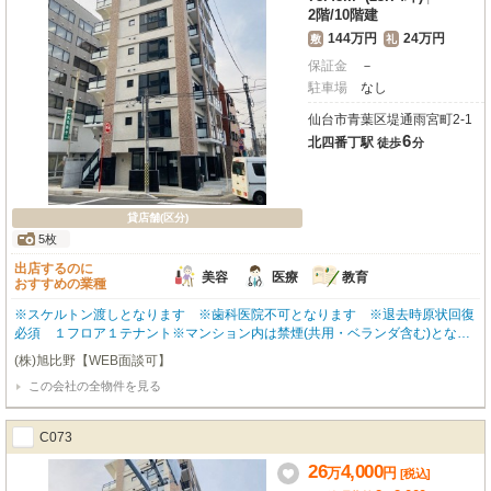
スタートさせませんか？
2階
/
10階建
144万円
24万円
敷
礼
保証金
－
駐車場
なし
仙台市青葉区堤通雨宮町2-1
6
北四番丁駅
徒歩
分
貸店舗(区分)
5枚
出店するのに
美容
医療
教育
おすすめの業種
※スケルトン渡しとなります ※歯科医院不可となります ※退去時原状回復
必須 １フロア１テナント※マンション内は禁煙(共用・ベランダ含む)とな
り、退去時に喫煙の痕跡が見受けられた場合には違約金として賃料の2ヶ月分
(株)旭比野【WEB面談可】
をご請求させていただきます。※駐車場・駐輪場 【無】
この会社の全物件を見る
C073
26
4,000
万
円
[税込]