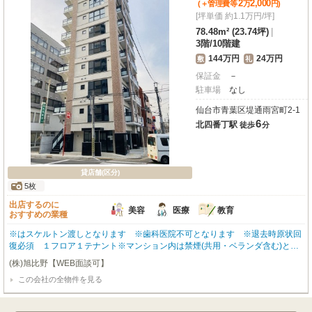
2
2,000
(＋管理費等
万
円
)
[坪単価 約1.1万円/坪]
78.48m² (23.74坪)
|
3階
/
10階建
144万円
24万円
敷
礼
保証金
－
駐車場
なし
仙台市青葉区堤通雨宮町2-1
6
北四番丁駅
徒歩
分
貸店舗(区分)
5枚
出店するのに
美容
医療
教育
おすすめの業種
※はスケルトン渡しとなります ※歯科医院不可となります ※退去時原状回
復必須 １フロア１テナント※マンション内は禁煙(共用・ベランダ含む)とな
り、退去時に喫煙の痕跡が見受けられた場合には違約金として賃料の2ヶ月分
(株)旭比野【WEB面談可】
をご請求させていただきます。※駐車場・駐輪場 【無】
この会社の全物件を見る