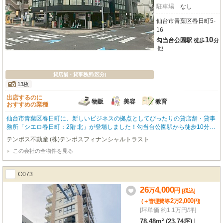
駐車場
なし
仙台市青葉区春日町5-
16
10
勾当台公園駅
徒歩
分
他
貸店舗・貸事務所(区分)
13枚
出店するのに
物販
美容
教育
おすすめの業種
仙台市青葉区春日町に、新しいビジネスの拠点としてぴったりの貸店舗・貸事
務所「シエロ春日町：2階 北」が登場しました！勾当台公園駅から徒歩10分、
複数路線が利用できるため、お客様もスタッフの方もアクセスしやすいのが嬉
テンポス不動産 (株)テンポスフィナンシャルトラスト
しいポイントです。広々とした94.57㎡の空間は、スケルトン仕様なので、お
この会社の全物件を見る
客様の理想を形にする自由な内装が叶います。前面ガラス張りで明るく開放的
な雰囲気は、お店やオフィスの顔として抜群の視認性を誇ります。デザイナー
ズ物件ならではの洗練された空間で、訪れる方々に良い印象を与えることでし
C073
ょう。エアコンや個別空調、照明器具も完備されており、一年を通して快適に
お過ごしいただけます。さらに、24時間利用可能なので、ビジネスチャンスを
26
4,000
万
円
[税込]
逃しません。小売・物販、美容・健康・介護、教育・スクールなど、幅広い業
2
2,000
(＋管理費等
万
円
)
種におすすめです。周辺にはコンビニや図書館、スーパー、ドラッグストアな
[坪単価 約1.1万円/坪]
どが徒歩圏内に充実しており、日々の業務をサポートしてくれます。新しい一
歩を踏み出す皆様を応援する、この魅力的な物件で、理想のビジネスライフを
78.48m² (23.74坪)
|