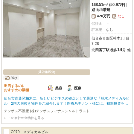
168.51m² (50.97坪)
|
路面
/
5階建
420万円
なし
敷
礼
保証金
－
駐車場
なし
仙台市青葉区柏木1丁目
7-28
14
北四番丁駅
他
徒歩
分
貸店舗(区分)
20枚
出店するのに
美容
医療
おすすめの業種
仙台市青葉区柏木に、新しいビジネスの拠点として最適な「柏木メディカルビ
ル」2階の居抜き物件をご紹介します！医療系テナント様には、初期投資を抑
えてスムーズな開業が叶う、大変魅力的な一室です。広々とした168.51㎡の空
テンポス不動産 (株)テンポスフィナンシャルトラスト
間は、1フロア1テナントの角部屋で、プライバシーを確保しながらゆったりと
この会社の全物件を見る
ご利用いただけます。エアコンやエレベーターなど、充実の設備も嬉しいポイ
ント。路面店で商店街に面し、幹線道路沿いという抜群の立地は、集客力にも
期待が持てます。近隣には複数の病院やコンビニ、スーパー、保育園などがあ
C079 メディカルビル