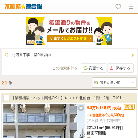
北四番丁駅
｜
築9年以内
この検索条件を
変更する
保存する
21
件
【業種相談・ペット関係OK！】ＮＯＩＥ北仙台 1階・2階 T101・
94
6,000
T201・T202
万
円
[税込]
9
4,600
(＋管理費等
万
円
)
[坪単価 約1.4万円/坪]
221.21m² (66.91坪)
|
路面
/
7階建