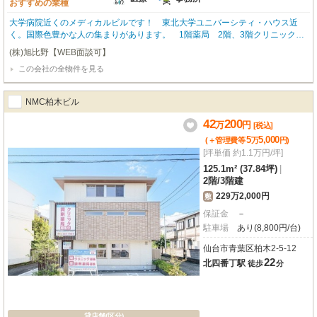
おすすめの業種
大学病院近くのメディカルビルです！ 東北大学ユニバーシティ・ハウス近
く。国際色豊かな人の集まりがあります。 1階薬局 2階、3階クリニック向
け募集。クリニック区画はメゾネットタイプとなっており、２階を診療スペー
(株)旭比野【WEB面談可】
ス、３階を従業員休憩や備品スペースとして分けてご利用いただけます。また
この会社の全物件を見る
従業員専用の通用口を設けており、患者様との動線を分離することで効率かつ
快適な職場環境を実現します。 スケルトン渡し。（内部仕上済渡しの場合は
ご相談ください） ※事務所相談可 本物件はメゾネットタイプです。 テナン
NMC柏木ビル
トB区画 南側 2階 86.7㎡ 3階 42.8㎡ 合計 129.5㎡
42
200
万
円
[税込]
5
5,000
(＋管理費等
万
円
)
[坪単価 約1.1万円/坪]
125.1m² (37.84坪)
|
2階
/
3階建
229万2,000円
敷
保証金
－
駐車場
あり(8,800円/台)
仙台市青葉区柏木2-5-12
22
北四番丁駅
徒歩
分
貸店舗(区分)