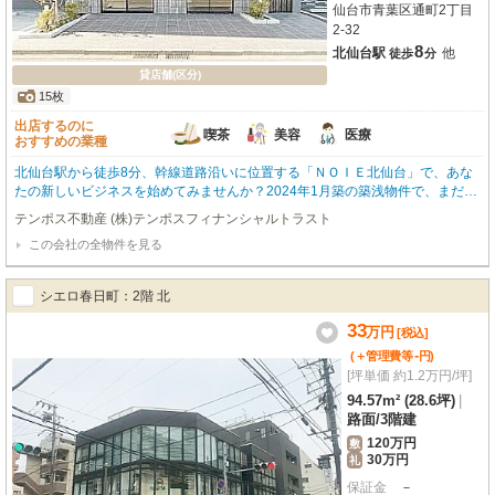
仙台市青葉区通町2丁目
2-32
8
北仙台駅
他
徒歩
分
貸店舗(区分)
15枚
出店するのに
喫茶
美容
医療
おすすめの業種
北仙台駅から徒歩8分、幹線道路沿いに位置する「ＮＯＩＥ北仙台」で、あな
たの新しいビジネスを始めてみませんか？2024年1月築の築浅物件で、まだ誰
も使っていない綺麗な空間が魅力です。約161.04m²の広々とした2階ワンフロ
テンポス不動産 (株)テンポスフィナンシャルトラスト
アは、スケルトン渡しなので、あなたの理想の店舗空間を自由にデザインして
この会社の全物件を見る
いただけます。前面ガラス張りのデザイナーズ物件は、視認性も抜群で集客に
も嬉しいポイントですね。喫茶・カフェ、美容・健康、医療関係はもちろん、
なんとペット関係の業種もご相談いただけます！駐車場も複数台確保できるの
シエロ春日町：2階 北
で、お客様にも喜ばれることでしょう。周辺にはコンビニやドラッグストア、
飲食店も充実しており、利便性の高さも兼ね備えています。ぜひ一度、この魅
33
万
円
[税込]
力的な空間をご覧ください。
-
(＋管理費等
円
)
[坪単価 約1.2万円/坪]
94.57m² (28.6坪)
|
路面
/
3階建
120万円
敷
30万円
礼
保証金
－