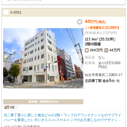
A-0091
44
万
円
[税込]
2
2,000
(＋管理費等
万
円
)
[坪単価 約1.2万円/坪]
117.4m² (35.51坪)
|
2階
/
6階建
264万円
44万円
敷
礼
保証金
なし
駐車場
あり(3万3,000
円/台)
仙台市青葉区二日町6-17
5
北四番丁駅
他
徒歩
分
貸店舗・貸事務所(区分)
8枚
北二番丁通りに面した複合ビルの2階！ワンフロアワンテナントなのでプライ
バシーを重視したい方にオススメ♪スケルトンでのお引渡しなのでデザイン性
も自由度が高くお好きなレイアウトが可能♪