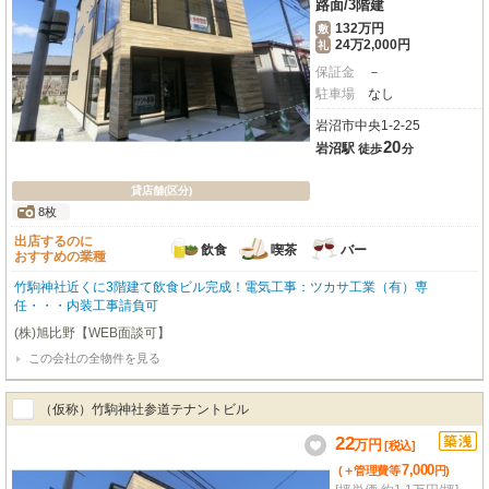
路面
/
3階建
132万円
敷
24万2,000円
礼
保証金
－
駐車場
なし
岩沼市中央1-2-25
20
岩沼駅
徒歩
分
貸店舗(区分)
8枚
出店するのに
飲食
喫茶
バー
おすすめの業種
竹駒神社近くに3階建て飲食ビル完成！電気工事：ツカサ工業（有）専
任・・・内装工事請負可
(株)旭比野【WEB面談可】
この会社の全物件を見る
（仮称）竹駒神社参道テナントビル
22
万
円
[税込]
7,000
(＋管理費等
円
)