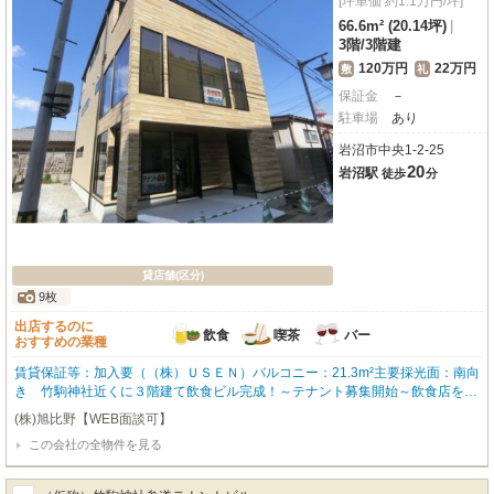
[坪単価 約1.1万円/坪]
66.6m² (20.14坪)
|
3階
/
3階建
120万円
22万円
敷
礼
保証金
－
駐車場
あり
岩沼市中央1-2-25
20
岩沼駅
徒歩
分
貸店舗(区分)
9枚
出店するのに
飲食
喫茶
バー
おすすめの業種
賃貸保証等：加入要（（株）ＵＳＥＮ）バルコニー：21.3m²主要採光面：南向
き 竹駒神社近くに３階建て飲食ビル完成！～テナント募集開始～飲食店をお
探しの方はお気軽にお問い合わせください！電気工事：ツカサ工業（有）専
(株)旭比野【WEB面談可】
任・・・内装工事請負可
この会社の全物件を見る