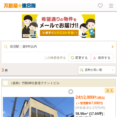
岩沼駅
｜
築9年以内
この検索条件を
変更する
保存する
3
件
（仮称）竹駒神社参道テナントビル
24
2,000
万
円
[税込]
7,000
(＋管理費等
円
)
[坪単価 約1.4万円/坪]
58.98m² (17.84坪)
|