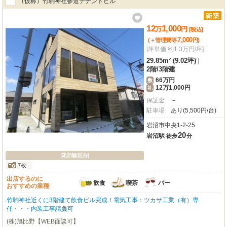
（仮称）竹駒神社参道テナントビル
12
1,000
万
円
[税込]
7,000
(＋管理費等
円
)
[坪単価 約1.3万円/坪]
29.85m² (9.02坪)
|
2階
/
3階建
66万円
敷
12万1,000円
礼
保証金
－
駐車場
あり(5,500円/台)
岩沼市中央1-2-25
20
岩沼駅
徒歩
分
貸店舗(区分)
7枚
出店するのに
飲食
喫茶
バー
おすすめの業種
竹駒神社近くに3階建て飲食ビル完成！電気工事：ツカサ工業（有）専
任・・・内装工事請負可
(株)旭比野【WEB面談可】