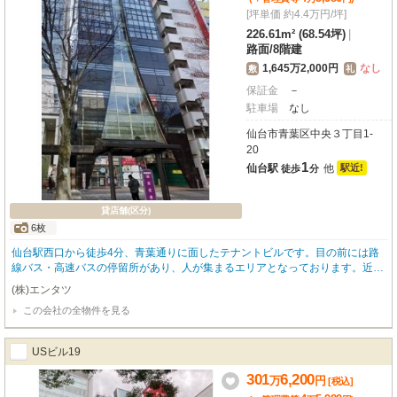
[坪単価 約4.4万円/坪]
226.61m² (68.54坪)
|
路面
/
8階建
1,645万2,000円
なし
敷
礼
保証金
－
駐車場
なし
仙台市青葉区中央３丁目1-
20
1
仙台駅
他
駅近!
徒歩
分
貸店舗(区分)
6枚
仙台駅西口から徒歩4分、青葉通りに面したテナントビルです。目の前には路
線バス・高速バスの停留所があり、人が集まるエリアとなっております。近隣
にはカフェや居酒屋、カラオケ店もあり、お酒を飲む方も非常に多いエリアで
(株)エンタツ
す。当物件も重飲食を含む飲食店相談可能でございます！またクリニック等も
この会社の全物件を見る
相談可能でございますので様々な業態で是非ご相談ください。
USビル19
301
6,200
万
円
[税込]