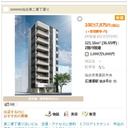
soremo仙台東二番丁通り
100
7,875
万
円
[税込]
-
(＋管理費等
円
)
[坪単価 約2.8万円/坪]
121.16m² (36.65坪)
|
2階
/
9階建
1,099万5,000円
敷
保証金
－
駐車場
なし
仙台市青葉区中央
6
広瀬通駅
他
徒歩
分
貸店舗・貸事務所(区分)
8枚
出店するのに
物販
美容
教育
おすすめの業種
東二番丁通リ沿いビル 交通・アクセスに便利 １フロア１テナント 申込の