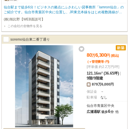
仙台駅まで徒歩6分！ビジネスの拠点にふさわしい貸事務所「lamron仙台」の
ご紹介です。仙台市青葉区中央に位置し、JR東北本線をはじめ複数路線が利
用できる仙台駅からのアクセスは大変良好。周辺にはコンビニや銀行、郵便
(株)旭比野【WEB面談可】
局、ドラッグストアが揃い、日々の業務をスムーズにサポートする環境が整っ
この会社の全物件を見る
ています。広々とした専有面積127.24㎡の3階部分。OAフロア完備で快適なオ
フィス環境を実現します。個別空調で温度調整も自由自在、24時間セキュリテ
ィーで安心してお仕事に集中できます。エレベーター、照明器具付、男女別ト
soremo仙台東二番丁通り
イレ（共用部）も備わり、機能性も兼ね備えています。・分割貸し可能。・契
約形態 ：定期借家契約5年・解約不可期間：3年・ 床荷重：500㎏/㎡・駐車場
は普通車38,500円（税込）、ハイルーフ車は44,000円（税込）申込の審査に
80
6,300
万
円
[税込]
て保証会社加入をお願いする場合があります。
-
(＋管理費等
円
)
[坪単価 約2.2万円/坪]
121.16m² (36.65坪)
|
9階
/
9階建
879万6,000円
敷
保証金
－
駐車場
なし
仙台市青葉区中央
6
広瀬通駅
他
徒歩
分