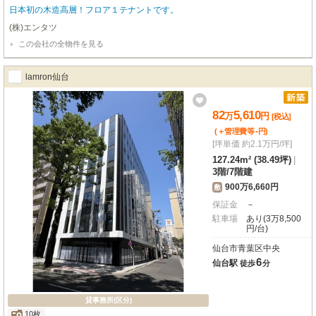
日本初の木造高層！フロア１テナントです。
(株)エンタツ
この会社の全物件を見る
lamron仙台
82
5,610
万
円
[税込]
-
(＋管理費等
円
)
[坪単価 約2.1万円/坪]
127.24m² (38.49坪)
|
3階
/
7階建
900万6,660円
敷
保証金
－
駐車場
あり(3万8,500
円/台)
仙台市青葉区中央
6
仙台駅
徒歩
分
貸事務所(区分)
10枚