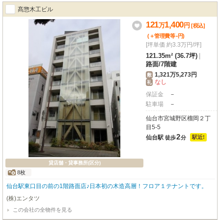
ィーで安心してお仕事に集中できます。エレベーター、照明器具付、男女別ト
髙惣木工ビル
イレ（共用部）も備わり、機能性も兼ね備えています。・分割貸し可能。・契
約形態 ：定期借家契約5年・解約不可期間：3年・ 床荷重：500㎏/㎡・駐車場
121
1,400
万
円
[税込]
は普通車38,500円（税込）、ハイルーフ車は44,000円（税込）申込の審査に
-
(＋管理費等
円
)
て保証会社加入をお願いする場合があります。
[坪単価 約3.3万円/坪]
121.35m² (36.7坪)
|
路面
/
7階建
1,321万5,273円
敷
なし
礼
保証金
－
駐車場
－
仙台市宮城野区榴岡２丁
目5-5
2
仙台駅
駅近!
徒歩
分
貸店舗・貸事務所(区分)
8枚
仙台駅東口目の前の1階路面店♪日本初の木造高層！フロア１テナントです。
(株)エンタツ
この会社の全物件を見る