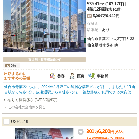
539.41m² (163.17坪)
|
4階
/
12階建
(地下1階)
5,090万9,040円
敷
保証金
－
駐車場
あり
仙台市青葉区中央3丁目8-33
5
仙台駅
他
徒歩
分
貸店舗・貸事務所(区分)
3枚
出店するのに
美容
医療
事務所
おすすめの業種
仙台市青葉区中央に、2024年1月竣工の綺麗な築浅ビルが誕生しました！JR仙
台駅から徒歩5分、広瀬通駅からも徒歩7分と、複数路線が利用できる大変便利
な駅前立地が魅力です。周辺にはスターバックスやコンビニ、銀行、ドラッグ
いちりん開発(株)【WEB面談可】
ストアなどが充実しており、ビジネスを強力にサポートしてくれる環境が整っ
この会社の全物件を見る
ています。広々とした539.41㎡の空間は、OAフロアや個別空調、24時間セキ
ュリティを完備。快適なオフィス環境はもちろん、美容・健康・介護、医療関
連の事業所としてもおすすめです。エレベーターや男女別トイレ、光ファイバ
USビル19
ーも整い、24時間ご利用いただけるのも嬉しいポイントですね。事務所以外の
業種もご相談いただけますので、ぜひ新しいビジネスの拠点として、この素晴
301
6,200
万
円
[税込]
らしい空間をご検討ください。お問い合わせを心よりお待ちしております。
4
5,980
(＋管理費等
万
円
)