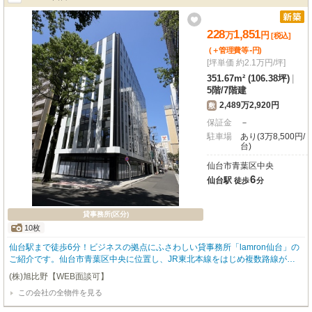
228
1,851
万
円
[税込]
-
(＋管理費等
円
)
[坪単価 約2.1万円/坪]
351.67m² (106.38坪)
|
5階
/
7階建
2,489万2,920円
敷
保証金
－
駐車場
あり(3万8,500円/
台)
仙台市青葉区中央
6
仙台駅
徒歩
分
貸事務所(区分)
10枚
仙台駅まで徒歩6分！ビジネスの拠点にふさわしい貸事務所「lamron仙台」の
ご紹介です。仙台市青葉区中央に位置し、JR東北本線をはじめ複数路線が利
用できる仙台駅からのアクセスは大変良好。周辺にはコンビニや銀行、郵便
(株)旭比野【WEB面談可】
局、ドラッグストアが揃い、日々の業務をスムーズにサポートする環境が整っ
この会社の全物件を見る
ています。広々とした専有面積351.67㎡の5階部分。OAフロア完備で快適なオ
フィス環境を実現します。個別空調で温度調整も自由自在、24時間セキュリテ