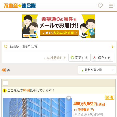
仙台駅
｜
築9年以内
この検索条件を
変更する
保存する
46
件
ここ最近で
64回
見られています！
466
6,662
万
円
[税込]
-
(＋管理費等
円
)
[坪単価 約2.9万円/坪]