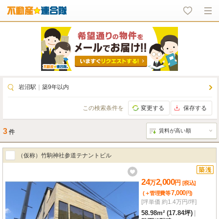
岩沼駅
｜
築9年以内
この検索条件を
変更する
保存する
3
件
（仮称）竹駒神社参道テナントビル
24
2,000
万
円
[税込]
7,000
(＋管理費等
円
)
[坪単価 約1.4万円/坪]
58.98m² (17.84坪)
|