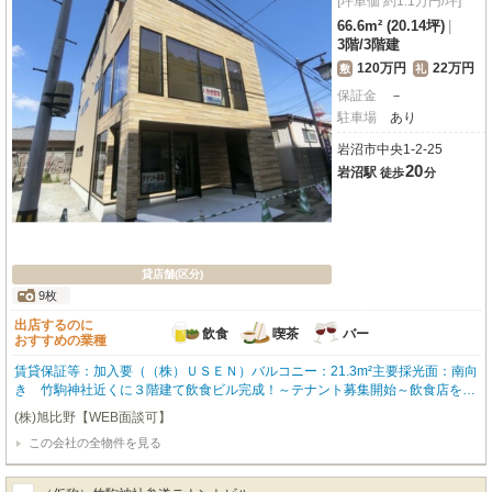
[坪単価 約1.1万円/坪]
66.6m² (20.14坪)
|
3階
/
3階建
120万円
22万円
敷
礼
保証金
－
駐車場
あり
岩沼市中央1-2-25
20
岩沼駅
徒歩
分
貸店舗(区分)
9枚
出店するのに
飲食
喫茶
バー
おすすめの業種
賃貸保証等：加入要（（株）ＵＳＥＮ）バルコニー：21.3m²主要採光面：南向
き 竹駒神社近くに３階建て飲食ビル完成！～テナント募集開始～飲食店をお
探しの方はお気軽にお問い合わせください！電気工事：ツカサ工業（有）専
(株)旭比野【WEB面談可】
任・・・内装工事請負可
この会社の全物件を見る