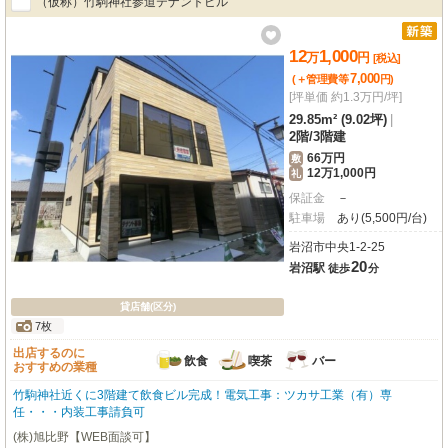
（仮称）竹駒神社参道テナントビル
12
1,000
万
円
[税込]
7,000
(＋管理費等
円
)
[坪単価 約1.3万円/坪]
29.85m² (9.02坪)
|
2階
/
3階建
66万円
敷
12万1,000円
礼
保証金
－
駐車場
あり(5,500円/台)
岩沼市中央1-2-25
20
岩沼駅
徒歩
分
貸店舗(区分)
7枚
出店するのに
飲食
喫茶
バー
おすすめの業種
竹駒神社近くに3階建て飲食ビル完成！電気工事：ツカサ工業（有）専
任・・・内装工事請負可
(株)旭比野【WEB面談可】