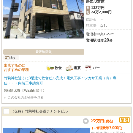
路面
/
3階建
132万円
敷
24万2,000円
礼
保証金
－
駐車場
なし
岩沼市中央1-2-25
20
岩沼駅
徒歩
分
貸店舗(区分)
8枚
出店するのに
飲食
喫茶
バー
おすすめの業種
竹駒神社近くに3階建て飲食ビル完成！電気工事：ツカサ工業（有）専
任・・・内装工事請負可
(株)旭比野【WEB面談可】
この会社の全物件を見る
（仮称）竹駒神社参道テナントビル
22
万
円
[税込]
7,000
(＋管理費等
円
)