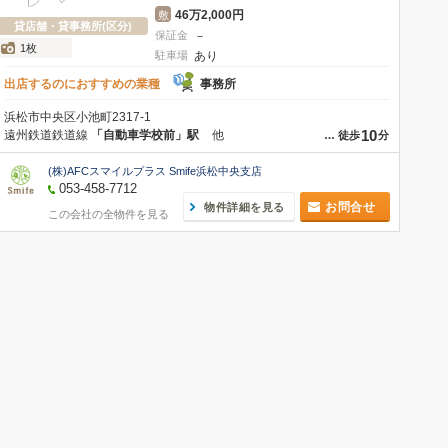
46万2,000円
敷
貸店舗・貸事務所(区分)
保証金
－
1枚
駐車場
あり
出店するのにおすすめの業種
事務所
浜松市中央区小池町2317-1
10
遠州鉄道鉄道線
「自動車学校前」駅
他
…
徒歩
分
(株)AFCスマイルプラス Smife浜松中央支店
053-458-7712
お問合せ
物件詳細を見る
この会社の全物件を見る