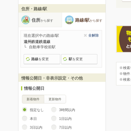
住所・路線/駅
住所
路線/駅
から探す
から探す
現在選択中の路線/駅
全解除
遠州鉄道鉄道線
自動車学校前駅
路線
を変更
駅
を変更
※検索
※物件
情報公開日・非表示設定・その他
※検索
情報公開日
新着物件
更新物件
指定なし
3時間以内
本日
1日以内
3日以内
7日以内