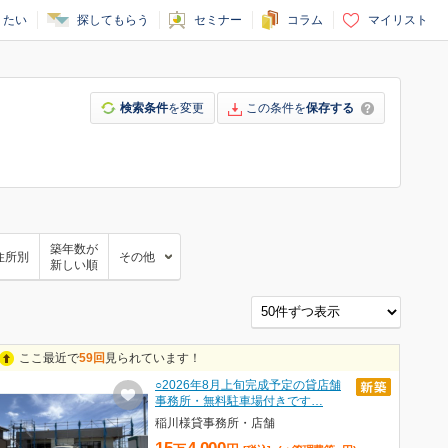
りたい
探してもらう
セミナー
コラム
マイリスト
検索条件
を変更
この条件を
保存する
築年数が
住所別
その他
新しい順
ここ最近で
59回
見られています！
○2026年8月上旬完成予定の貸店舗
事務所・無料駐車場付きです…
稲川様貸事務所・店舗