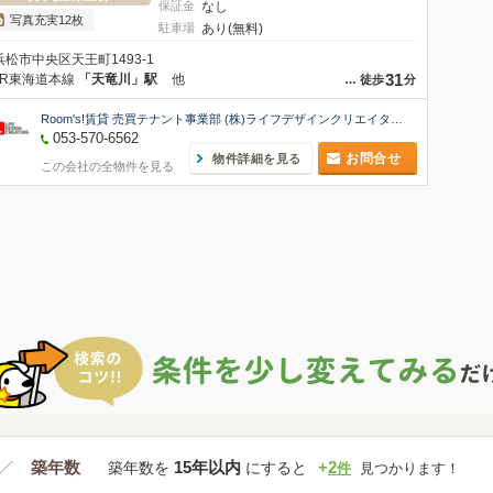
保証金
なし
写真充実12枚
駐車場
あり(無料)
浜松市中央区天王町1493-1
31
JR東海道本線
「天竜川」駅
他
…
徒歩
分
Room's!賃貸 売買テナント事業部 (株)ライフデザインクリエイターズ
053-570-6562
お問合せ
物件詳細を見る
この会社の全物件を見る
築年数
15年以内
+
2
築年数を
にすると
件
見つかります！