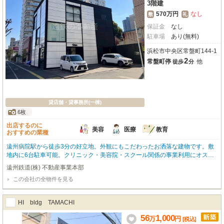
3階建
570万円
なし
敷
礼
保証金
なし
駐車場
あり(無料)
浜松市中央区常盤町144-1
2
常盤町停
他
徒歩
分
貸店舗・貸事務所(一棟)
6枚
出店するのに
美容
医療
教育
おすすめの業種
遠州病院駅から徒歩3分の好立地。外観にもこだわったお洒落な建物です。敷
地内に6台駐車可能。クリニック・美容院・スクール関係の事業利用にオスス
メ。
遠州鉄道(株) 不動産事業本部
この会社の全物件を見る
HI bldg TAMACHI
56
1,000
万
円
[税込]