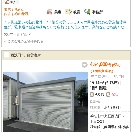
9枚
出店するのに
美容
教育
事務所
おすすめの業種
☆☆街道沿いの新築物件 １F部分の貸し出し★★六間道路にある貸店舗貸事
務所。駐車場２台込事務所として店舗として使えます。業態などご相談くださ
い。お問い合わせは担当の加藤の携帯電話（090-5879-9473）までお願いしま
(株)アールビルド
す。
この会社の全物件を見る
西浅田2丁目貸倉庫
4
4,000
万
円
[税込]
-
(＋管理費等
円
)
[坪単価 約7,613円/坪]
19.14m² (5.78坪)
|
1階
/
1階建
4万円
なし
敷
礼
保証金
－
駐車場
あり(無料)
浜松市中央区西浅田２
丁目2-29
武道館（静岡県）停
徒歩