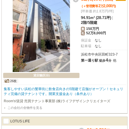
2
2,000
(＋管理費等
万
円
)
[坪単価 約1.8万円/坪]
94.91m² (28.71坪)
|
2階
/
5階建
150万円
敷
52万8,000円
礼
保証金
なし
駐車場
なし
浜松市中央区田町323-7
4
第一通り駅
他
徒歩
分
貸店舗(区分)
26枚
集客しやすい浜松の繁華街に飲食店向きの5階建て店舗がオープン！セキュリ
ティ完備の貸テナントです。開業支援金あり（条件あり）
Room's!賃貸 売買テナント事業部 (株)ライフデザインクリエイターズ
この会社の全物件を見る
LOTUS LIFE