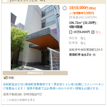
【ロータスライフビル 4F】
19
8,000
万
円
[税込]
5,500
(＋管理費等
円
)
[坪単価 約6,134円/坪]
106.72m² (32.28坪)
|
4階
/
4階建
19万8,000円
なし
敷
礼
保証金
なし
駐車場
なし
浜松市中央区尾張町124-3
2
尾張町停
他
徒歩
分
貸事務所(区分)
30枚
浜松駅徒歩17分♪尾張町貸事務所です！男女別トイレ有♪近隣にコインパーキン
グ多数あります！ 渥美不動産ではお客様へ分かりやすい情報をお届けする為
多くの写真や動画撮影 現地での正確な図面作成を心がけています 物件情報で
渥美不動産(株)【WEB面談可】
分からない事があれば お気軽にお問い合わせフォームよりお問い合わせ下さ
この会社の全物件を見る
い♪