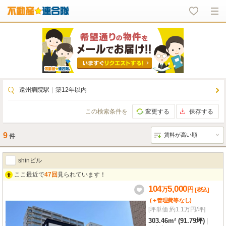
遠州病院駅
｜
築12年以内
この検索条件を
変更する
保存する
9
件
shinビル
ここ最近で
47回
見られています！
104
5,000
万
円
[税込]
(＋管理費等
なし
)
[坪単価 約1.1万円/坪]
303.46m² (91.79坪)
|