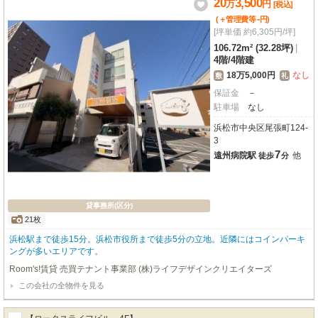
20
3,500
万
円
[税込]
-
(＋管理費等
円
)
[坪単価 約6,305円/坪]
106.72m² (32.28坪)
|
4階
/
4階建
18万5,000円
なし
敷
礼
保証金
－
駐車場
なし
浜松市中央区尾張町124-
3
7
遠州病院駅
他
徒歩
分
貸事務所(区分)
21枚
浜松駅まで徒歩15分。浜松市役所まで徒歩5分の立地。近隣にはコインパーキ
ングが多いエリアです。
Room's!賃貸 売買テナント事業部 (株)ライフデザインクリエイターズ
この会社の全物件を見る