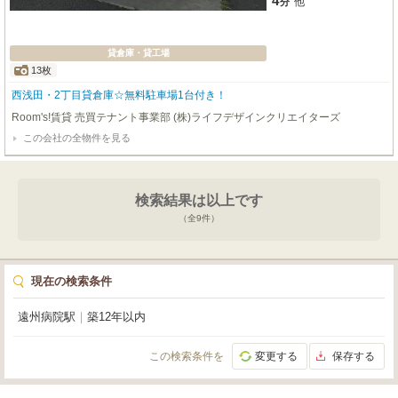
4
他
分
貸倉庫・貸工場
13枚
西浅田・2丁目貸倉庫☆無料駐車場1台付き！
Room's!賃貸 売買テナント事業部 (株)ライフデザインクリエイターズ
この会社の全物件を見る
検索結果は以上です
（全
9
件）
現在の検索条件
遠州病院駅
｜
築12年以内
この検索条件を
変更する
保存する