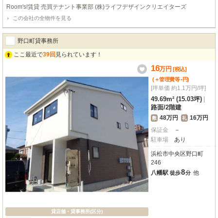
Room's!賃貸 売買テナント事業部 (株)ライフデザインクリエイターズ
この会社の全物件を見る
野口町貸事務所
ここ最近で
39回
見られています！
16
万
円
[税込]
-
(＋管理費等
円
)
[坪単価 約1.1万円/坪]
49.69m² (15.03坪)
|
路面
/
2階建
48万円
16万円
敷
礼
保証金
－
駐車場
あり
浜松市中央区野口町
246
8
八幡駅
他
徒歩
分
貸店舗・貸事務所(区分)