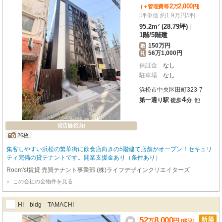
2
2,000
(＋管理費等
万
円
)
[坪単価 約1.9万円/坪]
95.2m² (28.79坪)
|
1階
/
5階建
150万円
敷
56万1,000円
礼
保証金
なし
駐車場
なし
浜松市中央区田町323-7
4
第一通り駅
他
徒歩
分
貸店舗(区分)
26枚
集客しやすい浜松の繁華街に飲食店向きの5階建て店舗がオープン！セキュリ
ティ完備の貸テナントです。開業支援金あり（条件あり）
Room's!賃貸 売買テナント事業部 (株)ライフデザインクリエイターズ
この会社の全物件を見る
HI bldg TAMACHI
52
8,000
万
円
[税込]