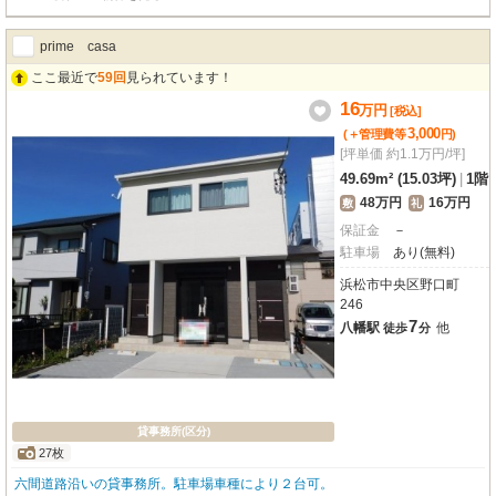
prime casa
ここ最近で
59回
見られています！
16
万
円
[税込]
3,000
(＋管理費等
円
)
[坪単価 約1.1万円/坪]
49.69m² (15.03坪)
|
1階
48万円
16万円
敷
礼
保証金
－
駐車場
あり(無料)
浜松市中央区野口町
246
7
八幡駅
他
徒歩
分
貸事務所(区分)
27枚
六間道路沿いの貸事務所。駐車場車種により２台可。