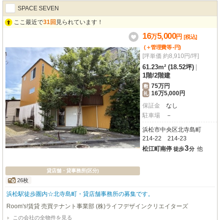
SPACE SEVEN
ここ最近で
31回
見られています！
16
5,000
万
円
[税込]
-
(＋管理費等
円
)
[坪単価 約8,910円/坪]
61.23m² (18.52坪)
|
1階
/
2階建
75万円
敷
16万5,000円
礼
保証金
なし
駐車場
－
浜松市中央区北寺島町
214-22 214-23
3
松江町南停
他
徒歩
分
貸店舗・貸事務所(区分)
26枚
浜松駅徒歩圏内☆北寺島町・貸店舗事務所の募集です。
Room's!賃貸 売買テナント事業部 (株)ライフデザインクリエイターズ
この会社の全物件を見る