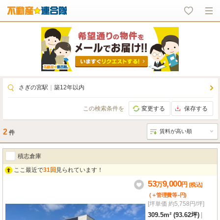
さぎの宮駅
｜
築12年以内
この検索条件を
変更する
保存する
2
件
積志倉庫
ここ最近で
31回
見られています！
53
9,000
万
円
[税込]
-
(＋管理費等
円
)
[坪単価 約5,758円/坪]
309.5m² (93.62坪)
|