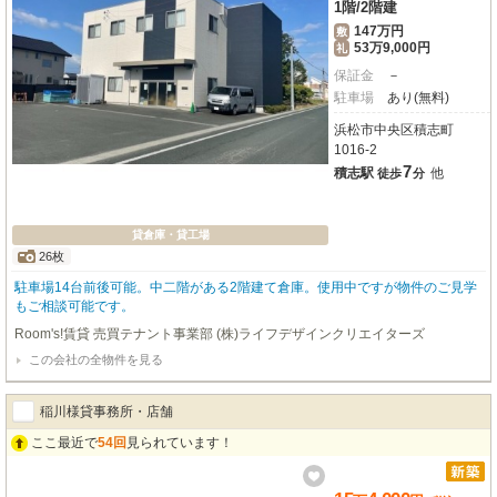
1階
/
2階建
147万円
敷
53万9,000円
礼
保証金
－
駐車場
あり(無料)
浜松市中央区積志町
1016-2
7
積志駅
他
徒歩
分
貸倉庫・貸工場
26枚
駐車場14台前後可能。中二階がある2階建て倉庫。使用中ですが物件のご見学
もご相談可能です。
Room's!賃貸 売買テナント事業部 (株)ライフデザインクリエイターズ
この会社の全物件を見る
稲川様貸事務所・店舗
ここ最近で
54回
見られています！