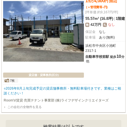
15
4,000
万
円
[税込]
-
(＋管理費等
円
)
[坪単価 約9,167円/坪]
55.57m² (16.8坪)
|
1階建
42万円
なし
敷
礼
保証金
なし
駐車場
あり(無料)
浜松市中央区小池町
2317-1
10
自動車学校前駅
徒歩
分
他
貸店舗・貸事務所(区分)
7枚
○2026年8月上旬完成予定の貸店舗事務所・無料駐車場付きです。業種はご相
談ください！
Room's!賃貸 売買テナント事業部 (株)ライフデザインクリエイターズ
この会社の全物件を見る
検索結果は以上です