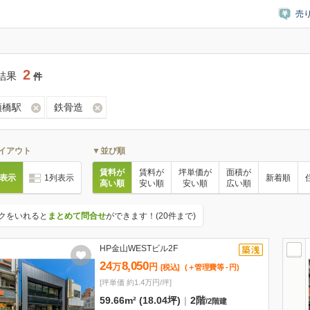
売
2
結果
件
頭橋駅
鉄骨造
イアウト
▼並び順
賃料が
賃料が
坪単価が
面積が
列表示
1列表示
新着順
高い順
安い順
安い順
広い順
クをいれると
まとめて問合せ
ができます！(20件まで)
HP金山WESTビル2F
24
8,050
万
円
[税込]
(＋管理費等
-
円
)
[坪単価 約1.4万円/坪]
59.66m² (18.04坪)
|
2階
/
2階建