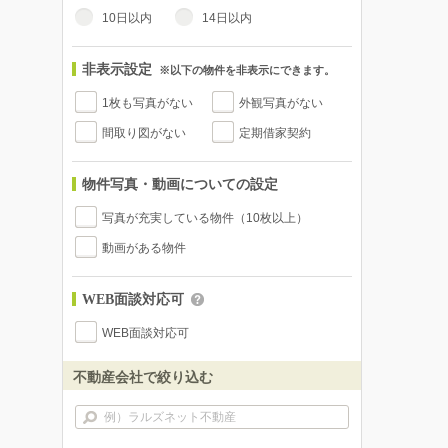
10日以内
14日以内
非表示設定
※以下の物件を非表示にできます。
1枚も写真がない
外観写真がない
間取り図がない
定期借家契約
物件写真・動画についての設定
写真が充実している物件（10枚以上）
動画がある物件
WEB面談対応可
WEB面談対応可
不動産会社で絞り込む