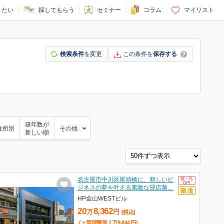
りたい
探してもらう
セミナー
コラム
マイリスト
検索条件
を変更
この条件を
保存する
築年数が
住所別
その他
新しい順
名古屋市中川区尾頭橋に、新しいビ
ジネスの夢を叶える素敵な貸店舗…
HP金山WESTビル
20
8,362
万
円
[税込]
(＋管理費等
1
万
9,844
円
)