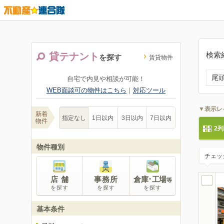
検索
貸テナント
を探す
賃貸物件
尾
自宅で内見や相談が可能！
WEB面談可の物件はこちら
｜
対応ツール
▼表示レ
新着
指定なし
1日以内
3日以内
7日以内
物件
2
物件種別
チェッ
店 舗
事務所
倉庫･工場
等
を探す
を探す
を探す
基本条件