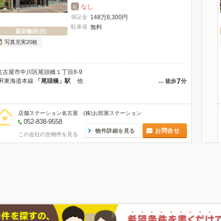
なし
礼
保証金
148
万
8,300
円
駐車場
無料
貸店舗(区分)
写真充実20枚
名古屋市中川区尾頭橋１丁目8-9
7
JR東海道本線
「尾頭橋」駅
他
…
徒歩
分
店舗ステーション名古屋 (株)お部屋ステーション
052-838-9558
お問合せ
物件詳細を見る
この会社の全物件を見る