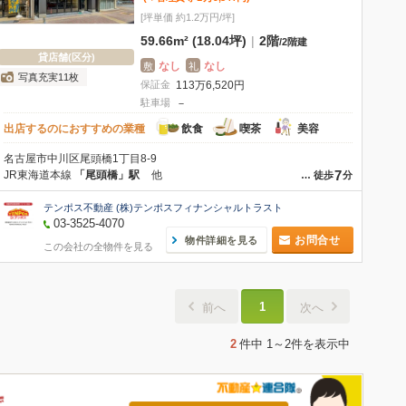
[坪単価 約1.2万円/坪]
59.66m² (18.04坪)
|
2階
/
2階建
貸店舗(区分)
なし
なし
敷
礼
写真充実11枚
保証金
113
万
6,520
円
駐車場
－
出店するのにおすすめの業種
飲食
喫茶
美容
名古屋市中川区尾頭橋1丁目8-9
7
JR東海道本線
「尾頭橋」駅
他
…
徒歩
分
テンポス不動産 (株)テンポスフィナンシャルトラスト
03-3525-4070
お問合せ
物件詳細を見る
この会社の全物件を見る
1
前へ
次へ
2
件中
1～2件
を表示中