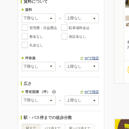
賃料について
賃料
～
管理費・共益費込
駐車場料金込
敷金なし
保証金なし
礼金なし
坪単価
m²で指定
～
広さ
専有面積
（坪）
m²で指定
～
駅・バス停までの徒歩分数
駅まで
バス停まで
駅･バス停まで