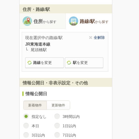
住所・路線/駅
住所
路線/駅
から探す
から探す
現在選択中の路線/駅
全解除
JR東海道本線
尾頭橋駅
路線
を変更
駅
を変更
情報公開日・非表示設定・その他
情報公開日
新着物件
更新物件
指定なし
3時間以内
本日
1日以内
3日以内
7日以内