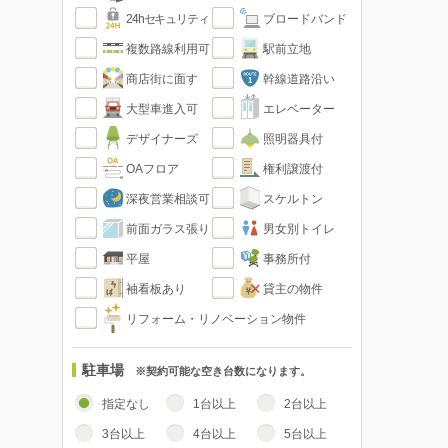
24hセキュリティ
ブロードバンド
複数路線利用可
駅前立地
商店街に面す
幹線道路沿い
大型車進入可
エレベーター
デザイナーズ
照明器具付
OAフロア
権利譲渡付
深夜営業相談可
スケルトン
前面ガラス張り
男女別トイレ
平屋
事務所付
袖看板あり
貸主の物件
リフォーム・リノベーション物件
駐車場
※契約可能な空き台数になります。
指定なし
1台以上
2台以上
3台以上
4台以上
5台以上