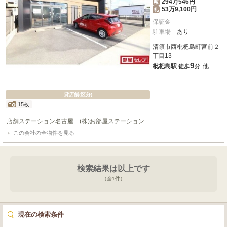
294万546円
敷
53万9,100円
礼
保証金
－
駐車場
あり
清須市西枇杷島町宮前２
丁目13
9
枇杷島駅
他
徒歩
分
貸店舗(区分)
15枚
店舗ステーション名古屋 (株)お部屋ステーション
この会社の全物件を見る
検索結果は以上です
（全
1
件）
現在の検索条件