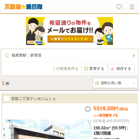
枇杷島駅
｜
鉄骨造
この検索条件を
変更する
保存する
1
件
宮前二丁目テンポジムショ
53
9,100
万
円
[税込]
-
(＋管理費等
円
)
[坪単価 約9,000円/坪]
198.02m² (59.9坪)
|
1階
/
2階建