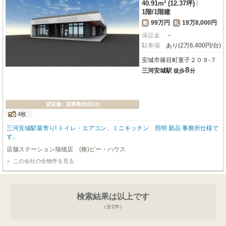
40.91m² (12.37坪)
|
1階
/
1階建
99万円
19万8,000円
敷
礼
保証金
－
駐車場
あり(2万6,400円/台)
安城市篠目町童子２０９-７
8
三河安城駅
徒歩
分
貸店舗・貸事務所(区分)
4枚
三河安城駅最寄り! トイレ・エアコン、ミニキッチン 照明 新品 事務所仕様で
す。
店舗ステーション瑞穂店 (株)ビー・ハウス
この会社の全物件を見る
検索結果は以上です
（全
2
件）