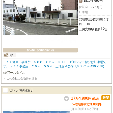
181万5,000円
礼
保証金
726
万
円
駐車場
－
安城市三河安城町２丁
目19-15
12
三河安城駅
徒歩
分
貸店舗・貸事務所(区分)
5枚
・１Ｆ倉庫・事務所 ５８８．６３㎡ ※ＩＦ ピロティー部分は駐車場で
す。 ・２Ｆ事務所 ２６４．００㎡・土地面積公簿 1,652.74㎡(499.95坪) 駐
車場有 無料 空き23台 ・都市ガス前面道路有（引込無）
(株)Tースタイル
この会社の全物件を見る
ビレッジ篠目童子
17
4,900
万
円
[税込]
1
1,000
(＋管理費等
万
円
)
[坪単価 約1.4万円/坪]