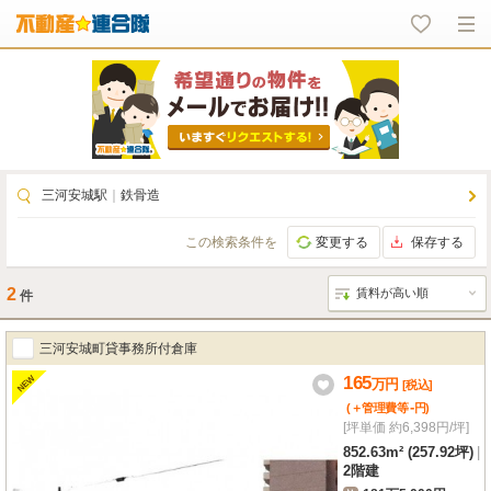
三河安城駅
｜
鉄骨造
この検索条件を
変更する
保存する
2
件
三河安城町貸事務所付倉庫
165
NEW
万
円
[税込]
-
(＋管理費等
円
)
[坪単価 約6,398円/坪]
852.63m² (257.92坪)
|
2階建