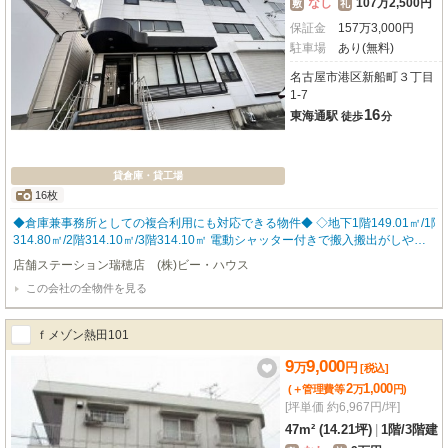
なし
107万2,500円
敷
礼
保証金
157
万
3,000
円
駐車場
あり(無料)
名古屋市港区新船町３丁目
1-7
16
東海通駅
徒歩
分
貸倉庫・貸工場
16枚
◆倉庫兼事務所としての複合利用にも対応できる物件◆ ◇地下1階149.01㎡/1階
314.80㎡/2階314.10㎡/3階314.10㎡ 電動シャッター付きで搬入搬出がしやす
い設計 2階・3階は在庫保管や軽作業スペースに活用可能 荷物用エレベーター
店舗ステーション瑞穂店 (株)ビー・ハウス
で最上階まで搬送できます(メンテは借主負担) 建物前に駐車スペースを確保済
この会社の全物件を見る
み◎ 電気・ガス・水道などインフラ整備あり トイレ・シンク・エアコンは残
置物
ｆメゾン熱田101
9
9,000
万
円
[税込]
2
1,000
(＋管理費等
万
円
)
[坪単価 約6,967円/坪]
47m² (14.21坪)
|
1階
/
3階建