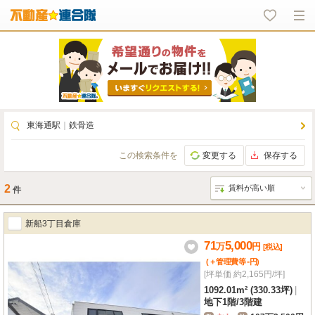
東海通駅
｜
鉄骨造
この検索条件を
変更する
保存する
2
件
新船3丁目倉庫
71
5,000
万
円
[税込]
-
(＋管理費等
円
)
[坪単価 約2,165円/坪]
1092.01m² (330.33坪)
|
地下1階
/
3階建