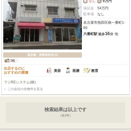
なし
9万円
敷
礼
保証金
54
万
円
駐車場
なし
名古屋市熱田区南一番町1-
60
16
六番町駅
他
徒歩
分
貸店舗・貸事務所(区分)
3枚
出店するのに
美容
医療
教育
おすすめの業種
フジREシステム(株)
この会社の全物件を見る
検索結果は以上です
（全
2
件）